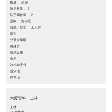
樓層
高層
睡房數量
3
洗手間數量
2
景觀
海港景
設施／配套
工人房
露台
兒童游樂場
健身房
燒烤設施
會所
24小時安保
游泳池
停車場
大廈資料：上林
上林