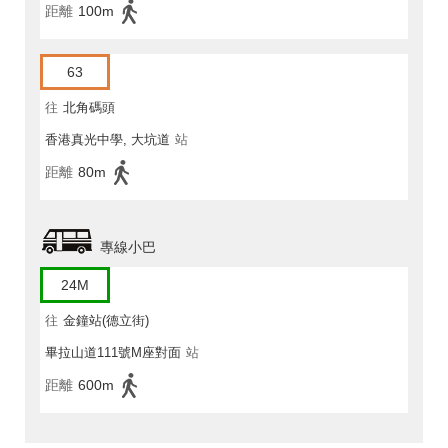
距離
100m
63
往
北角碼頭
香港真光中學, 大坑道
站
距離
80m
專線小巴
24M
往
金鐘站(德立街)
畢拉山道111號M座對面
站
距離
600m