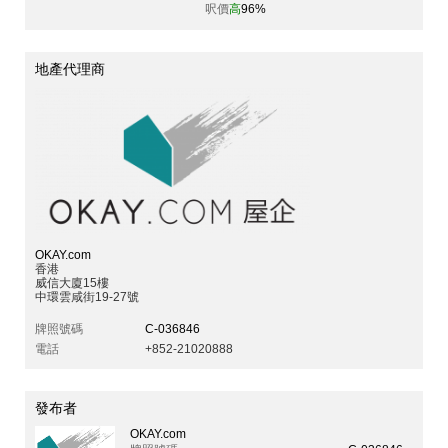
呎價
高
96%
地產代理商
OKAY.com
香港
威信大廈15樓
中環雲咸街19-27號
牌照號碼
C-036846
電話
+852-21020888
發布者
OKAY.com