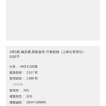
3房2廁,極高層,星級會所,可養寵物《上林出售單位》
銅鑼灣
出售
HK$ 8,500萬
建築面積
2,617 呎
實用面積
1,990 呎
[未核實]
實用率
76%
樓盤類型
住宅
樓盤編號
OKAY-S89945