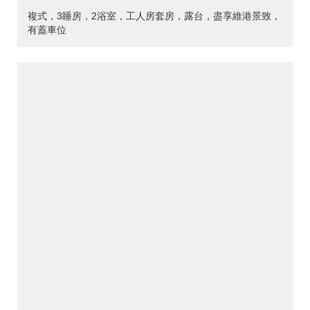
複式，3睡房，2浴室，工人房套房，露台，盡享維港景致，
有蓋車位