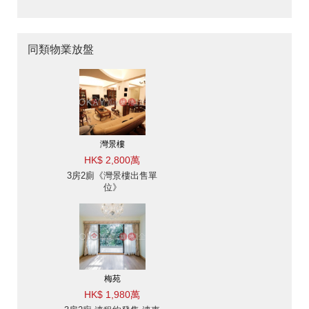
同類物業放盤
灣景樓
HK$ 2,800萬
3房2廁《灣景樓出售單
位》
梅苑
HK$ 1,980萬