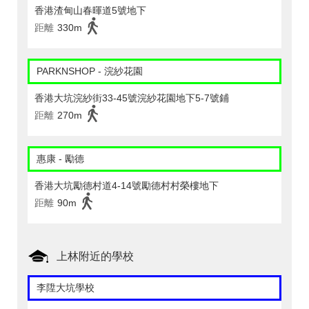
香港渣甸山春暉道5號地下
距離
330m
PARKNSHOP - 浣紗花園
香港大坑浣紗街33-45號浣紗花園地下5-7號鋪
距離
270m
惠康 - 勵德
香港大坑勵德村道4-14號勵德村村榮樓地下
距離
90m
上林附近的學校
李陞大坑學校