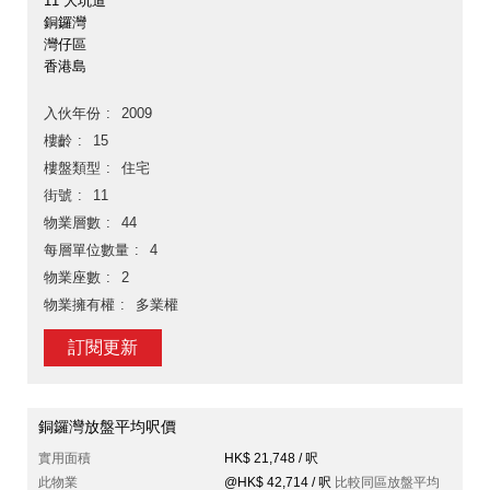
11 大坑道
銅鑼灣
灣仔區
香港島
入伙年份
2009
樓齡
15
樓盤類型
住宅
街號
11
物業層數
44
每層單位數量
4
物業座數
2
物業擁有權
多業權
訂閱更新
銅鑼灣放盤平均呎價
實用面積
HK$ 21,748 / 呎
此物業
@HK$ 42,714 / 呎
比較同區放盤平均