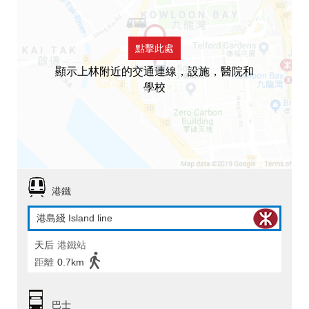
點擊此處
顯示上林附近的交通連線，設施，醫院和
學校
港鐵
港島綫 Island line
天后
港鐵站
距離
0.7km
巴士