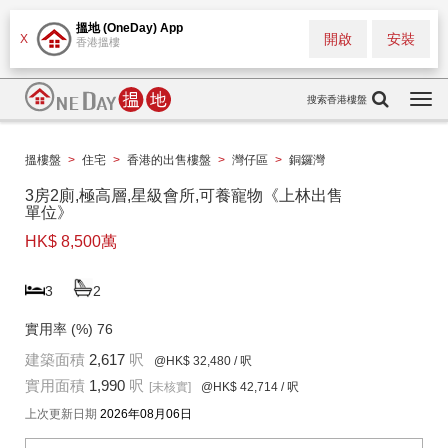
搵地 (OneDay) App
開啟
安裝
X
香港搵樓
搜索香港樓盤
Togg
navi
搵樓盤
>
住宅
>
香港的出售樓盤
>
灣仔區
>
銅鑼灣
3房2廁,極高層,星級會所,可養寵物《上林出售
單位》
HK$ 8,500萬
3
2
實用率 (%)
76
建築面積
2,617
呎
@HK$ 32,480
/ 呎
實用面積
1,990
呎
[未核實]
@HK$ 42,714
/ 呎
上次更新日期
2026年08月06日