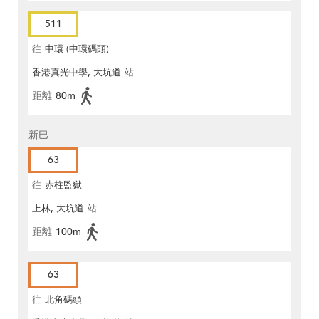
511
往
中環 (中環碼頭)
香港真光中學, 大坑道
站
距離
80m
新巴
63
往
赤柱監獄
上林, 大坑道
站
距離
100m
63
往
北角碼頭