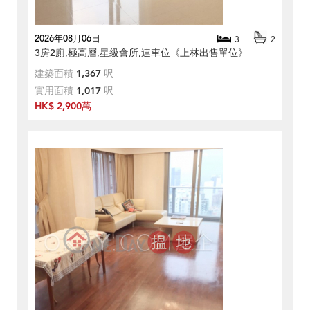
2026年08月06日
3
2
3房2廁,極高層,星級會所,連車位《上林出售單位》
建築面積
1,367
呎
實用面積
1,017
呎
HK$ 2,900萬