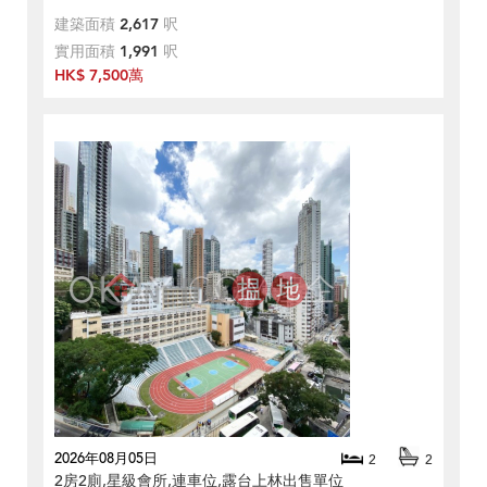
建築面積
2,617
呎
實用面積
1,991
呎
HK$ 7,500萬
2026年08月05日
2
2
2房2廁,星級會所,連車位,露台上林出售單位