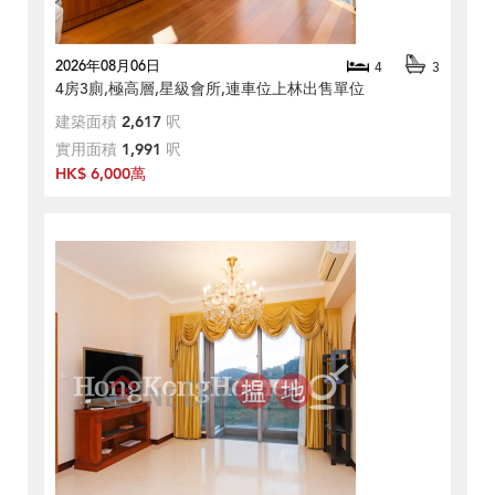
2026年08月06日
4
3
4房3廁,極高層,星級會所,連車位上林出售單位
建築面積
2,617
呎
實用面積
1,991
呎
HK$ 6,000萬