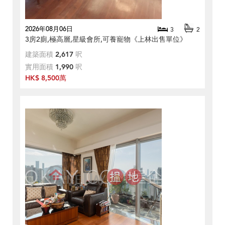
2026年08月06日
3
2
3房2廁,極高層,星級會所,可養寵物《上林出售單位》
建築面積
2,617
呎
實用面積
1,990
呎
HK$ 8,500萬