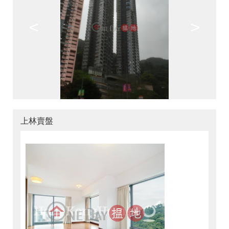
<
>
上林賣盤