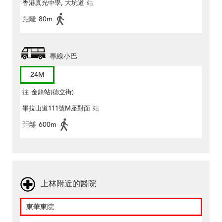
香港真光中學, 大坑道
站
距離
80m
專線小巴
24M
往
金鐘站(德立街)
畢拉山道111號M座對面
站
距離
600m
上林附近的醫院
東華東院