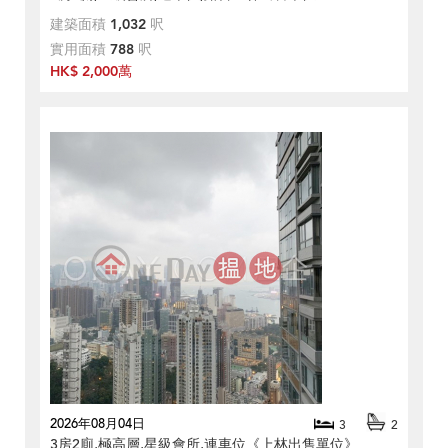
建築面積
1,032
呎
實用面積
788
呎
HK$ 2,000萬
2026年08月04日
3
2
3房2廁,極高層,星級會所,連車位《上林出售單位》