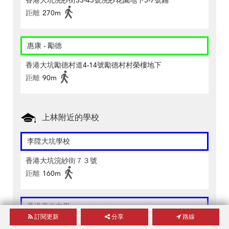
香港大坑浣紗街33-45號浣紗花園地下5-7號鋪
距離
270m
惠康 - 勵德
香港大坑勵德村道4-14號勵德村村榮樓地下
距離
90m
上林附近的學校
李陞大坑學校
香港大坑浣紗街７３號
距離
160m
香港真光中學
訂閱更新
分享
路線
香港大坑道５０號