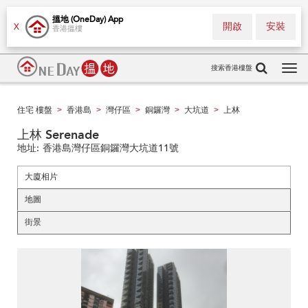
搵地 (OneDay) App
開啟
安裝
X
香港搵樓
搜索香港樓盤
Tog
navi
住宅 樓盤
香港島
灣仔區
銅鑼灣
大坑道
上林
>
>
>
>
>
上林 Serenade
地址:
香港島灣仔區銅鑼灣大坑道11號
大廈相片
地圖
街景