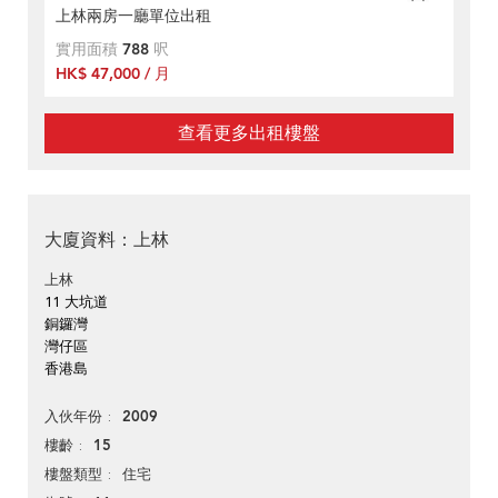
上林兩房一廳單位出租
實用面積
788
呎
HK$ 47,000 / 月
查看更多出租樓盤
大廈資料：上林
上林
11 大坑道
銅鑼灣
灣仔區
香港島
2009
入伙年份
15
樓齡
住宅
樓盤類型