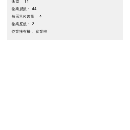
11
街號
44
物業層數
4
每層單位數量
2
物業座數
多業權
物業擁有權