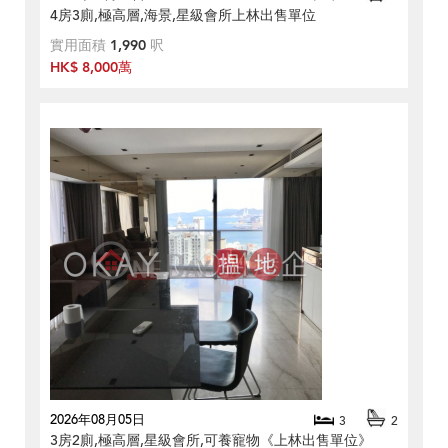
4房3廁,極高層,海景,星級會所上林出售單位
實用面積
1,990
呎
HK$ 8,000萬
2026年08月05日
3
2
3房2廁,極高層,星級會所,可養寵物《上林出售單位》