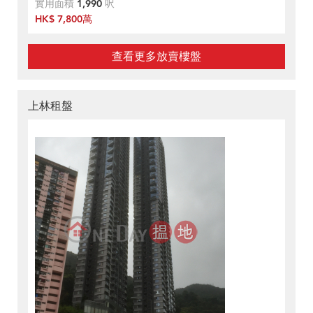
實用面積
1,990
呎
HK$ 7,800萬
查看更多放賣樓盤
上林租盤