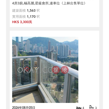
4房3廁,極高層,星級會所,連車位《上林出售單位》
建築面積
1,563
呎
實用面積
1,170
呎
HK$ 3,300萬
2026年08月05日
4
3