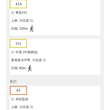
41A
往
華富(中)
上林, 大坑道
站
距離
100m
511
往
中環 (中環碼頭)
香港真光中學, 大坑道
站
距離
80m
新巴
63
往
赤柱監獄
上林, 大坑道
站