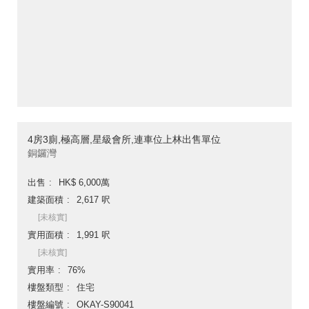
4房3廁,極高層,星級會所,連車位上林出售單位
銅鑼灣
出售
HK$ 6,000萬
建築面積
2,617 呎
[未核實]
實用面積
1,991 呎
[未核實]
實用率
76%
樓盤類型
住宅
樓盤編號
OKAY-S90041