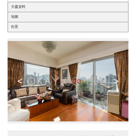
大廈資料
地圖
街景
<
>