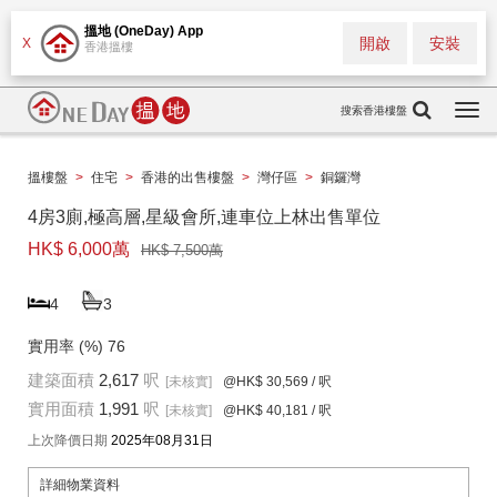
搵地 (OneDay) App
開啟
安裝
X
香港搵樓
搜索香港樓盤
Togg
navi
搵樓盤
>
住宅
>
香港的出售樓盤
>
灣仔區
>
銅鑼灣
4房3廁,極高層,星級會所,連車位上林出售單位
HK$ 6,000萬
HK$ 7,500萬
4
3
實用率 (%)
76
建築面積
2,617
呎
[未核實]
@HK$ 30,569
/ 呎
實用面積
1,991
呎
[未核實]
@HK$ 40,181
/ 呎
上次降價日期
2025年08月31日
詳細物業資料