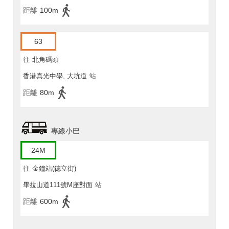
距離
100m
63
往
北角碼頭
香港真光中學, 大坑道
站
距離
80m
專線小巴
24M
往
金鐘站(德立街)
畢拉山道111號M座對面
站
距離
600m