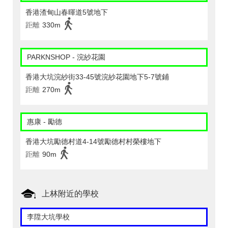
香港渣甸山春暉道5號地下
距離
330m
PARKNSHOP - 浣紗花園
香港大坑浣紗街33-45號浣紗花園地下5-7號鋪
距離
270m
惠康 - 勵德
香港大坑勵德村道4-14號勵德村村榮樓地下
距離
90m
上林附近的學校
李陞大坑學校