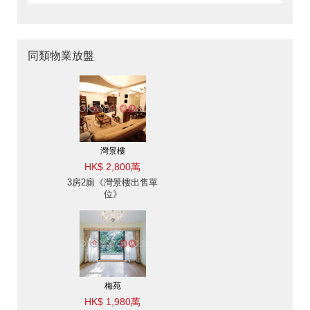
同類物業放盤
灣景樓
HK$ 2,800萬
3房2廁《灣景樓出售單
位》
梅苑
HK$ 1,980萬