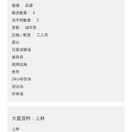
樓層
高層
睡房數量
4
洗手間數量
3
景觀
城市景
設施／配套
工人房
露台
兒童游樂場
健身房
燒烤設施
會所
24小時安保
游泳池
停車場
大廈資料：上林
上林