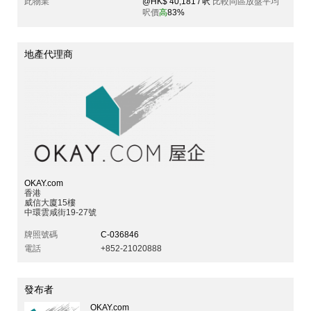
此物業
@HK$ 40,181 / 呎
比較同區放盤平均
呎價
高
83%
地產代理商
OKAY.com
香港
威信大廈15樓
中環雲咸街19-27號
牌照號碼
C-036846
電話
+852-21020888
發布者
OKAY.com