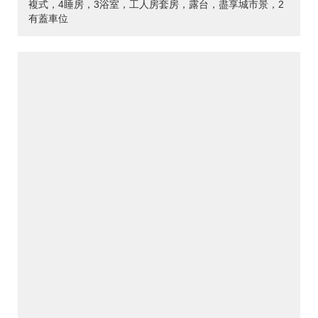
複式，4睡房，3浴室，工人房套房，露台，盡享城市景，2
有蓋車位