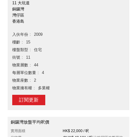
11 大坑道
銅鑼灣
灣仔區
香港島
入伙年份
2009
樓齡
15
樓盤類型
住宅
街號
11
物業層數
44
每層單位數量
4
物業座數
2
物業擁有權
多業權
訂閱更新
銅鑼灣放盤平均呎價
實用面積
HK$ 22,000 / 呎