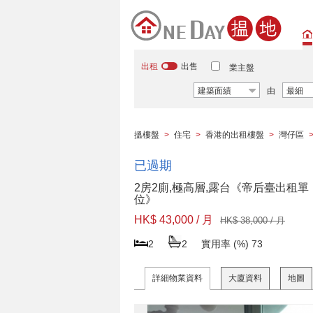
出租
出售
業主盤
建築面績
由
最細
搵樓盤
>
住宅
>
香港的出租樓盤
>
灣仔區
已過期
2房2廁,極高層,露台《帝后臺出租單
位》
HK$ 43,000 / 月
HK$ 38,000 / 月
2
2
實用率 (%)
73
詳細物業資料
大廈資料
地圖