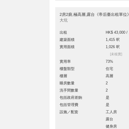
2房2廁,極高層,露台《帝后臺出租單位
大坑
出租
HK$ 43,000 /
建築面積
1,415 呎
實用面積
1,026 呎
[未核實]
實用率
73%
樓盤類型
住宅
樓層
高層
睡房數量
2
洗手間數量
2
包括政府差餉
是
包括管理費
是
設施／配套
工人房
露台
健身房