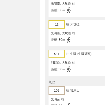
光明臺, 大坑道
站
距離
30m
11
往
大坑徑
光明臺, 大坑道
站
距離
30m
511
往
中環 (中環碼頭)
利群道, 大坑道
站
距離
90m
九巴
108
往
寶馬山
光明台
站