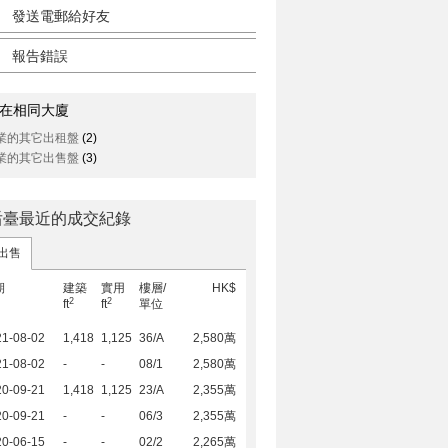
發送電郵給好友
報告錯誤
在相同大廈
業的其它出租盤
(2)
業的其它出售盤
(3)
后臺最近的成交紀錄
出售
期
建築
實用
樓層/
HK$
2
2
ft
ft
單位
21-08-02
1,418
1,125
36/A
2,580萬
21-08-02
-
-
08/1
2,580萬
20-09-21
1,418
1,125
23/A
2,355萬
20-09-21
-
-
06/3
2,355萬
20-06-15
-
-
02/2
2,265萬