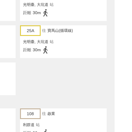
光明臺, 大坑道
站
距離
30m
25A
往
寶馬山(循環線)
光明臺, 大坑道
站
距離
30m
108
往
啟業
利群道
站