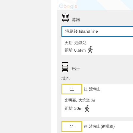
港鐵
港島綫 Island line
天后
港鐵站
距離
0.6km
巴士
城巴
11
往
渣甸山
光明臺, 大坑道
站
距離
30m
11
往
渣甸山(循環線)