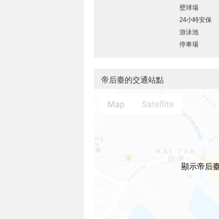
壁球場
24小時安保
游泳池
停車場
帝后臺的交通站點
顯示帝后