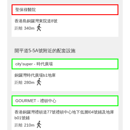
聖保祿醫院
香港島銅鑼灣東院道8號
距離
340m
開平道5-5A號附近的配套設施
city'super - 時代廣場
銅鑼灣時代廣場b1地庫
距離
280m
GOURMET - 禮頓中心
香港銅鑼灣禮頓道77號禮頓中心地下低層l04號鋪及地庫
b01號鋪
距離
210m