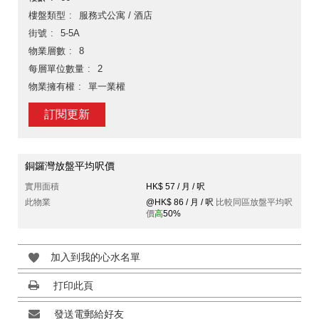
樓盤類型
服務式公寓 / 酒店
街號
5-5A
物業層數
8
每層單位數量
2
物業擁有權
單一業權
訂閱更新
銅鑼灣放盤平均呎價
實用面積
HK$ 57 / 月 / 呎
此物業
@HK$ 86 / 月 / 呎
比較同區放盤平均呎
價
高
50%
加入到我的心水名單
打印此頁
發送電郵給好友