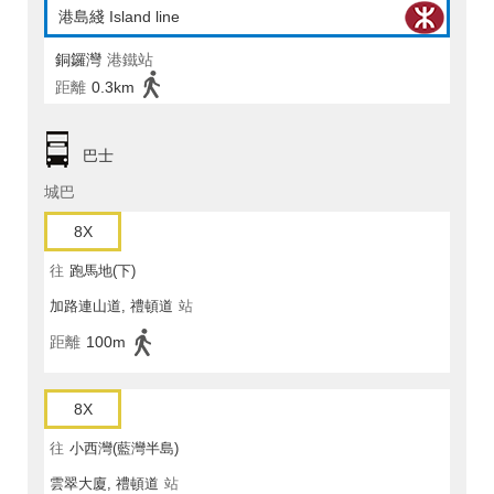
港島綫 Island line
銅鑼灣
港鐵站
距離
0.3km
巴士
城巴
8X
往
跑馬地(下)
加路連山道, 禮頓道
站
距離
100m
8X
往
小西灣(藍灣半島)
雲翠大廈, 禮頓道
站