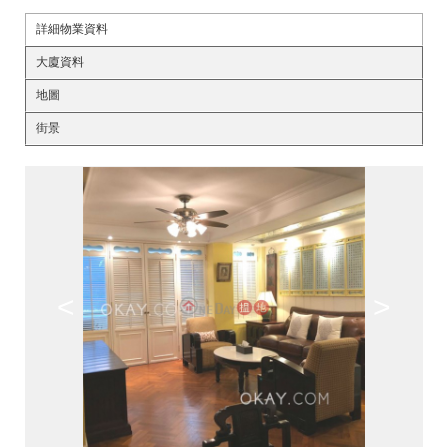
詳細物業資料
大廈資料
地圖
街景
<
>