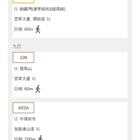
往
銅鑼灣(邊寧頓街)(循環線)
雲翠大廈, 禮頓道
站
距離
60m
九巴
108
往
寶馬山
雲翠大廈
站
距離
60m
603A
往
中環街市
加路連山道
站
距離
100m