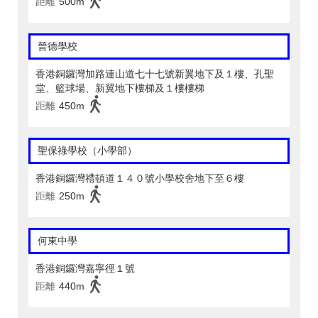
距離
500m
晉德學校
香港銅鑼灣加路連山道七十七號新翼地下及１樓、孔聖
堂、籃球場、新翼地下樓梯及１樓樓梯
距離
450m
聖保祿學校（小學部）
香港銅鑼灣禮頓道１４０號小學校舍地下至６樓
距離
250m
何東中學
香港銅鑼灣嘉寧徑１號
距離
440m