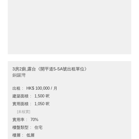
3房2廁,露台《開平道5-5A號出租單位》
銅鑼灣
出租
HK$ 100,000 / 月
建築面積
1,500 呎
實用面積
1,050 呎
[未核實]
實用率
70%
樓盤類型
住宅
樓層
低層