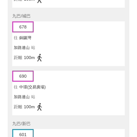
九巴/城巴
678
往
銅鑼灣
加路連山
站
距離
100m
690
往
中環(交易廣場)
加路連山
站
距離
100m
九巴/新巴
601