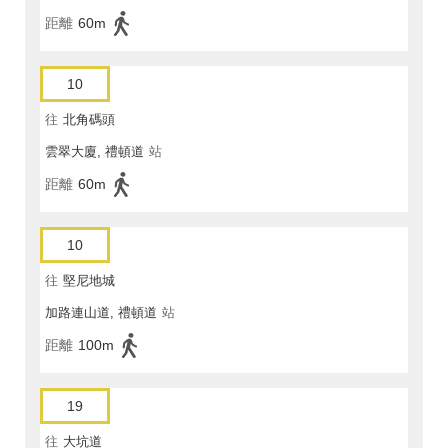
距離
60m
10
往
北角碼頭
雲翠大廈, 禮頓道
站
距離
60m
10
往
堅尼地城
加路連山道, 禮頓道
站
距離
100m
19
往
大坑道