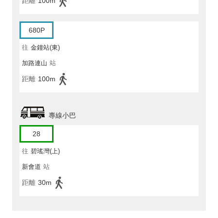
距離
100m
680P
往
金鐘站(東)
加路連山
站
距離
100m
專線小巴
28
往
碧瑤灣(上)
新會道
站
距離
30m