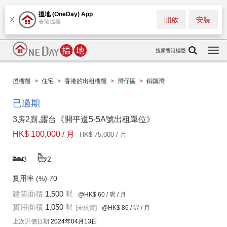
搵地 (OneDay) App
開啟
安裝
X
香港搵樓
搜索香港樓盤
Togg
navi
搵樓盤
>
住宅
>
香港的出租樓盤
>
灣仔區
>
銅鑼灣
已過期
3房2廁,露台《開平道5-5A號出租單位》
HK$ 100,000 / 月
HK$ 75,000 / 月
3
2
實用率 (%)
70
建築面積
1,500
呎
@HK$ 60
/ 呎 / 月
實用面積
1,050
呎
[未核實]
@HK$ 86
/ 呎 / 月
上次升價日期
2024年04月13日