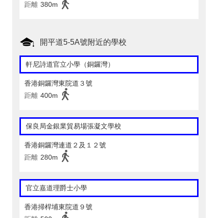
距離
380m
開平道5-5A號附近的學校
軒尼詩道官立小學（銅鑼灣）
香港銅鑼灣東院道３號
距離
400m
保良局金銀業貿易場張凝文學校
香港銅鑼灣連道２及１２號
距離
280m
官立嘉道理爵士小學
香港掃桿埔東院道９號