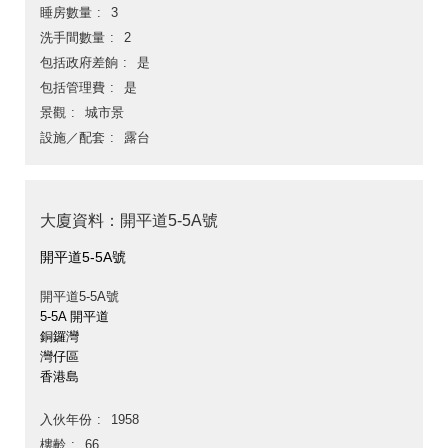
睡房數量
3
洗手間數量
2
包括政府差餉
是
包括管理費
是
景觀
城市景
設施／配套
露台
大廈資料：開平道5-5A號
開平道5-5A號
開平道5-5A號
5-5A 開平道
銅鑼灣
灣仔區
香港島
入伙年份
1958
樓齡
66