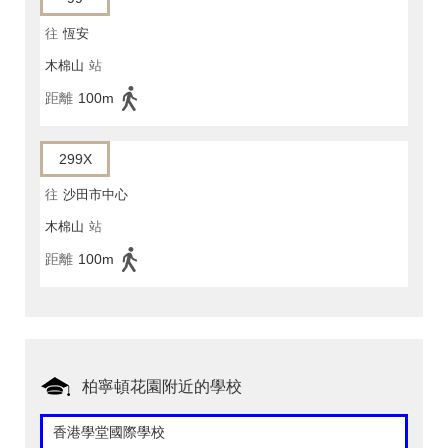
往
恆安
木棉山
站
距離
100m
299X
往
沙田市中心
木棉山
站
距離
100m
柏寧頓花園附近的學校
香港學堂國際學校