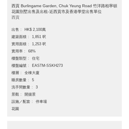
西貢 Burlingame Garden, Chuk Yeung Road 竹洋路柏寧頓
花園別墅出售及出租-近西貢市及香港學堂出售單位
西貢
出售
HK$ 2,100萬
建築面積
1,851 呎
實用面積
1,253 呎
實用率
68%
樓盤類型
住宅
樓盤編號
EASTM-SSKH273
樓層
全棟大廈
睡房數量
5
洗手間數量
3
景觀
開揚景
設施／配套
停車場
花園