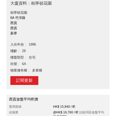
大廈資料：柏寧頓花園
柏寧頓花園
6A 竹洋路
西貢
西貢
新界
入伙年份
1996
樓齡
28
樓盤類型
住宅
街號
6A
物業擁有權
多業權
訂閱更新
西貢放盤平均呎價
實用面積
HK$ 15,940 / 呎
此物業
@HK$ 16,760 / 呎
比較同區放盤平均