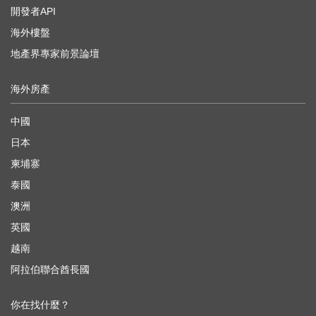
開發者API
海外樓盤
地產界專家前景論壇
海外房產
中國
日本
柬埔寨
泰國
澳洲
英國
越南
阿拉伯聯合酋長國
你在找什麼？