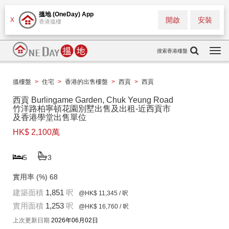
搵地 (OneDay) App
開啟
安裝
X
香港搵樓
搜索香港樓盤
Togg
navi
搵樓盤
>
住宅
>
香港的出售樓盤
>
西貢
>
西貢
西貢 Burlingame Garden, Chuk Yeung Road
竹洋路柏寧頓花園別墅出售及出租-近西貢市
及香港學堂出售單位
HK$ 2,100萬
5
3
實用率 (%)
68
建築面積
1,851
呎
@HK$ 11,345
/ 呎
實用面積
1,253
呎
@HK$ 16,760
/ 呎
上次更新日期
2026年06月02日