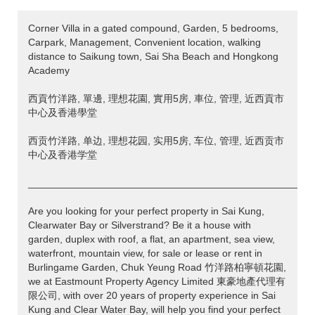
Corner Villa in a gated compound, Garden, 5 bedrooms,
Carpark, Management, Convenient location, walking
distance to Saikung town, Sai Sha Beach and Hongkong
Academy
>
西貢竹洋路, 單邊, 理想花園, 實用5房, 車位, 管理, 近西貢市
中心及香港學堂
西贡竹洋路, 单边, 理想花园, 实用5房, 车位, 管理, 近西贡市
中心及香港学堂
___________________________________________________
Are you looking for your perfect property in Sai Kung,
Clearwater Bay or Silverstrand? Be it a house with
garden, duplex with roof, a flat, an apartment, sea view,
waterfront, mountain view, for sale or lease or rent in
Burlingame Garden, Chuk Yeung Road 竹洋路柏寧頓花園,
we at Eastmount Property Agency Limited 東豪地產代理有
限公司, with over 20 years of property experience in Sai
Kung and Clear Water Bay, will help you find your perfect