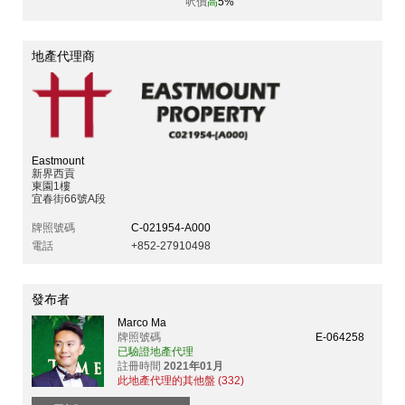
呎價
高
5%
地產代理商
Eastmount
新界西貢
東園1樓
宜春街66號A段
牌照號碼
C-021954-A000
電話
+852-27910498
發布者
Marco Ma
牌照號碼
E-064258
已驗證地產代理
註冊時間
2021年01月
此地產代理的其他盤 (332)