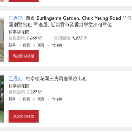
已過期
西貢 Burlingame Garden, Chuk Yeung Roa
園別墅出租-單邊屋, 近西貢市及香港學堂出租單位
柏寧頓花園
建築面積
1,869
呎
實用面積
1,275
呎
新界
西貢
西貢
竹洋路
查詢類似樓盤
已過期
柏寧頓花園三房兩廳單位出租
柏寧頓花園
實用面積
1,227
呎
新界
西貢
西貢
竹洋路
查詢類似樓盤