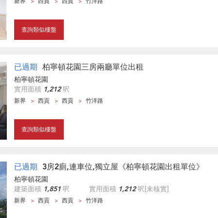
新界
西貢
西貢
竹洋路
查詢類似樓盤
已過期
柏寧頓花園三房兩廳單位出租
柏寧頓花園
實用面積
1,212
呎
新界
西貢
西貢
竹洋路
查詢類似樓盤
已過期
3房2廁,連車位,獨立屋《柏寧頓花園出租單位》
柏寧頓花園
建築面積
1,851
呎
實用面積
1,212
呎
[未核實]
新界
西貢
西貢
竹洋路