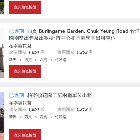
查詢類似樓盤
已過期
西貢 Burlingame Garden, Chuk Yeung Roa
園別墅出售及出租-近市中心和香港學堂出租單位
柏寧頓花園
建築面積
1,851
呎
實用面積
1,253
呎
新界
西貢
西貢
竹洋路
查詢類似樓盤
已過期
柏寧頓花園三房兩廳單位出租
柏寧頓花園
建築面積
1,851
呎
實用面積
1,212
呎
新界
西貢
西貢
竹洋路
查詢類似樓盤