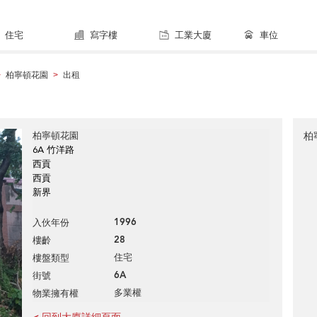
住宅
寫字樓
工業大廈
車位
柏寧頓花園
出租
>
>
柏寧頓花園
柏
6A 竹洋路
西貢
西貢
新界
1996
入伙年份
28
樓齡
住宅
樓盤類型
6A
街號
多業權
物業擁有權