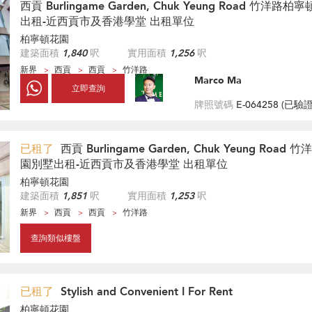
西貢 Burlingame Garden, Chuk Yeung Road 竹洋路
出租-近西貢市及香港學堂 出租單位
柏寧頓花園
建築面積
1,840
呎
實用面積
1,256
呎
新界
西貢
西貢
竹洋路
Marco Ma
立即查詢
牌照號碼
E-064258 (
已驗
已租了
西貢 Burlingame Garden, Chuk Yeung Roa
園別墅出租-近西貢市及香港學堂 出租單位
柏寧頓花園
建築面積
1,851
呎
實用面積
1,253
呎
新界
西貢
西貢
竹洋路
查詢類似樓盤
已租了
Stylish and Convenient I For Rent
柏寧頓花園