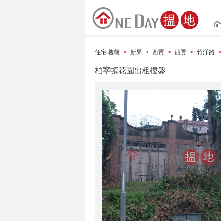
住宅 樓盤
新界
西貢
西貢
竹洋路
>
>
>
>
柏寧頓花園出租樓盤