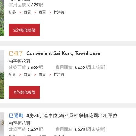
實用面積
1,275
呎
新界
西貢
西貢
竹洋路
查詢類似樓盤
已租了
Convenient Sai Kung Townhouse
柏寧頓花園
建築面積
1,869
呎
實用面積
1,256
呎
[未核實]
新界
西貢
西貢
竹洋路
查詢類似樓盤
已過期
4房3廁,連車位,獨立屋柏寧頓花園出租單位
柏寧頓花園
建築面積
1,851
呎
實用面積
1,223
呎
[未核實]