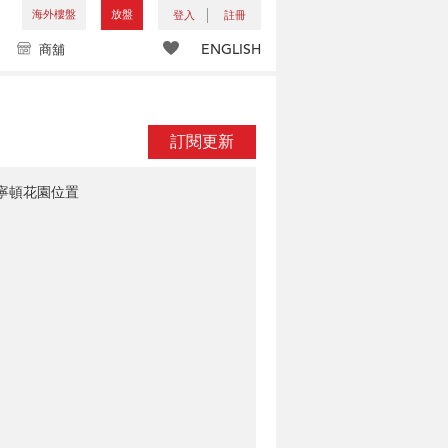
海外樓盤
放盤
登入
註冊
ENGLISH
商舖
訂閱更新
寧頓花園位置