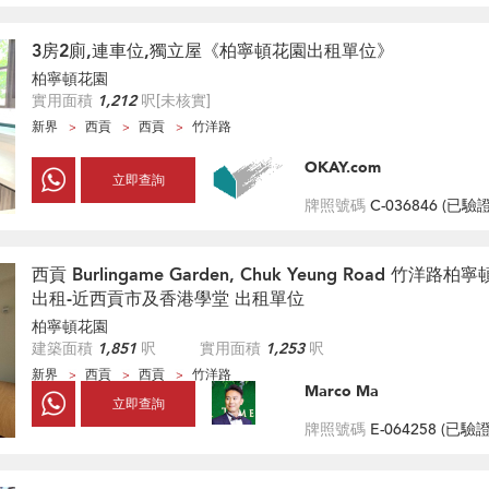
3房2廁,連車位,獨立屋《柏寧頓花園出租單位》
柏寧頓花園
實用面積
1,212
呎
[未核實]
新界
西貢
西貢
竹洋路
OKAY.com
立即查詢
牌照號碼
C-036846 (
已驗
西貢 Burlingame Garden, Chuk Yeung Road 竹洋路
出租-近西貢市及香港學堂 出租單位
柏寧頓花園
建築面積
1,851
呎
實用面積
1,253
呎
新界
西貢
西貢
竹洋路
Marco Ma
立即查詢
牌照號碼
E-064258 (
已驗