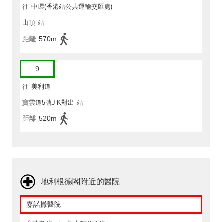
往
中環(香港站公共運輸交匯處)
山頂
站
距離
570m
9
往
美利道
寶雲道5號J-K對出
站
距離
520m
地利根德閣附近的醫院
嘉諾撒醫院