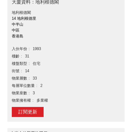
大廈資料：地利根德閣
地利根德閣
14 地利根德里
中半山
中區
香港島
入伙年份
1993
樓齡
31
樓盤類型
住宅
街號
14
物業層數
33
每層單位數量
2
物業座數
3
物業擁有權
多業權
訂閱更新