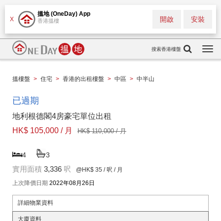
搵地 (OneDay) App
開啟
安裝
X
香港搵樓
搜索香港樓盤
Togg
navi
搵樓盤
>
住宅
>
香港的出租樓盤
>
中區
>
中半山
已過期
地利根德閣4房豪宅單位出租
HK$ 105,000 / 月
HK$ 110,000 / 月
4
3
實用面積
3,336
呎
@HK$ 35
/ 呎 / 月
上次降價日期
2022年08月26日
詳細物業資料
大廈資料