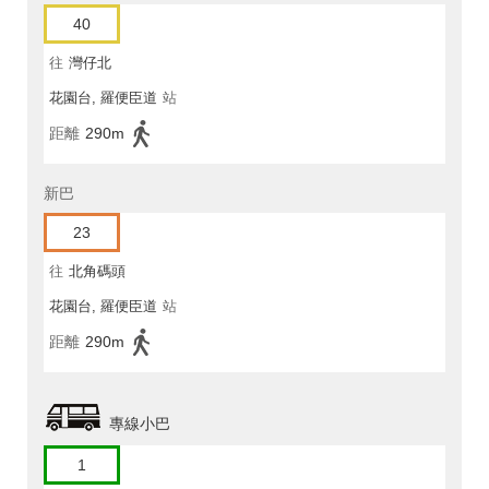
40
往
灣仔北
花園台, 羅便臣道
站
距離
290m
新巴
23
往
北角碼頭
花園台, 羅便臣道
站
距離
290m
專線小巴
1