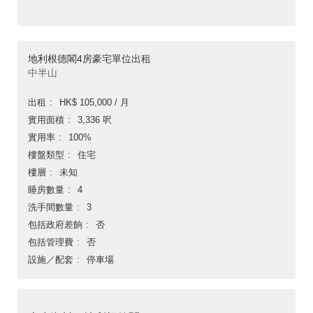
地利根德閣4房豪宅單位出租
中半山
出租
HK$ 105,000 / 月
實用面積
3,336 呎
實用率
100%
樓盤類型
住宅
樓層
未知
睡房數量
4
洗手間數量
3
包括政府差餉
否
包括管理費
否
設施／配套
停車場