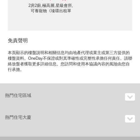
2房2廁,極高層,星級會所,
可養寵物《瑧環出租單
位》
免責聲明
本頁顯示的樓盤說明和相關信息均由地產代理或業主或第三方提供的
樓盤資料。OneDay不保證或對其準確性或完整性承擔任何責任。請聯
絡放盤者獲取更多詳細信息。您訪問和使用本協議內容的風險由您自
行承擔。
熱門住宅區域
熱門住宅大廈