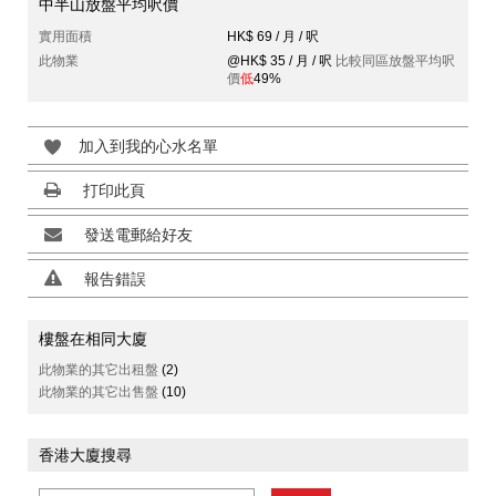
中半山放盤平均呎價
實用面積
HK$ 69 / 月 / 呎
此物業
@HK$ 35 / 月 / 呎
比較同區放盤平均呎
價
低
49%
加入到我的心水名單
打印此頁
發送電郵給好友
報告錯誤
樓盤在相同大廈
此物業的其它出租盤
(2)
此物業的其它出售盤
(10)
香港大廈搜尋