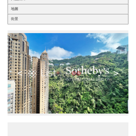
地圖
街景
<
>