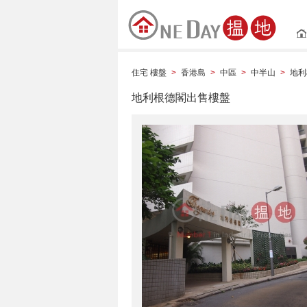
住宅 樓盤
香港島
中區
中半山
地利
>
>
>
>
地利根德閣出售樓盤