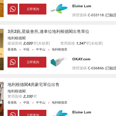
Elaine Lam
立即查詢
牌照號碼
C-033118 (
已驗
3房2廁,星級會所,連車位地利根德閣出售單位
地利根德閣
建築面積
2,020
呎
[未核實]
實用面積
1,547
呎
[未核實]
香港島
中區
中半山
地利根德里
OKAY.com
立即查詢
牌照號碼
C-036846 (
已驗
地利根德閣4房豪宅單位出售
地利根德閣
實用面積
2,330
呎
香港島
中區
中半山
地利根德里
Elaine Lam
立即查詢