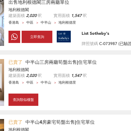
出售地利根德閣三房兩廳單位
地利根德閣
建築面積
2,020
呎
實用面積
1,547
呎
香港島
中區
中半山
地利根德里
List Sotheby's
立即查詢
牌照號碼
C-073987 (
已驗
已賣了
中半山三房兩廳筍盤出售|住宅單位
地利根德閣
建築面積
2,020
呎
實用面積
1,547
呎
香港島
中區
中半山
地利根德里
查詢類似樓盤
已賣了
中半山4房豪宅筍盤出售|住宅單位
地利根德閣