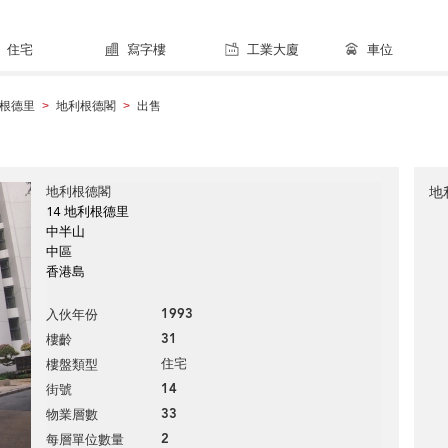
住宅
寫字樓
工業大廈
車位
根德里
地利根德閣
出售
>
>
地利根德閣
地
14 地利根德里
中半山
中區
香港島
1993
入伙年份
31
樓齡
住宅
樓盤類型
14
街號
33
物業層數
2
每層單位數量