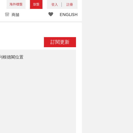
海外樓盤
放盤
登入
註冊
ENGLISH
商舖
訂閱更新
利根德閣位置