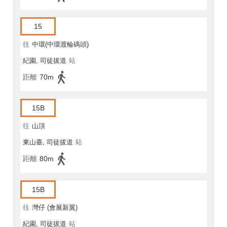
15
往
中環(中環渡輪碼頭)
紀園, 司徒拔道
站
距離
70m
15B
往
山頂
東山臺, 司徒拔道
站
距離
80m
15B
往
灣仔 (會展新翼)
紀園, 司徒拔道
站