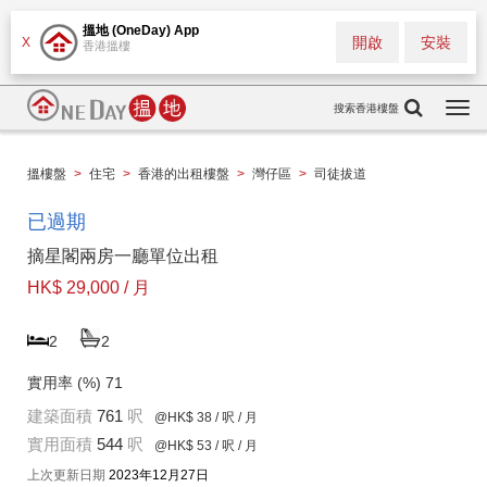
搵地 (OneDay) App
開啟
安裝
X
香港搵樓
搜索香港樓盤
Togg
navi
搵樓盤
>
住宅
>
香港的出租樓盤
>
灣仔區
>
司徒拔道
已過期
摘星閣兩房一廳單位出租
HK$ 29,000 / 月
2
2
實用率 (%)
71
建築面積
761
呎
@HK$ 38
/ 呎 / 月
實用面積
544
呎
@HK$ 53
/ 呎 / 月
上次更新日期
2023年12月27日