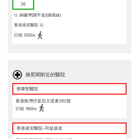
26
往
銅鑼灣(開平道)(循環線)
香港港安醫院
站
距離
500m
摘星閣附近的醫院
鄧肇堅醫院
香港島灣仔皇后大道東282號
距離
960m
香港港安醫院–司徒拔道