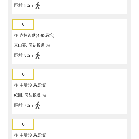
距離
80m
6
往
赤柱監獄(不經馬坑)
東山臺, 司徒拔道
站
距離
80m
6
往
中環(交易廣場)
紀園, 司徒拔道
站
距離
70m
6
往
中環(交易廣場)