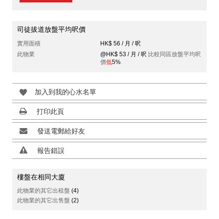
司徒拔道放盤平均呎價
實用面積
HK$ 56 / 月 / 呎
此物業
@HK$ 53 / 月 / 呎
比較同區放盤平均呎
價
低
5%
加入到我的心水名單
打印此頁
發送電郵給好友
報告錯誤
樓盤在相同大廈
此物業的其它出租盤
(4)
此物業的其它出售盤
(2)