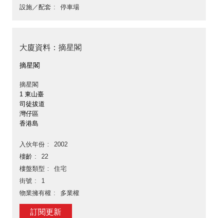
設施／配套
停車場
大廈資料：摘星閣
摘星閣
摘星閣
1 東山臺
司徒拔道
灣仔區
香港島
入伙年份
2002
樓齡
22
樓盤類型
住宅
街號
1
物業擁有權
多業權
訂閱更新