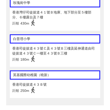
玫瑰崗中學
香港灣仔司徒拔道４１號Ｂ地庫、地下部分至５樓部
分、６樓露台及７樓
距離
430m
白普理小學
香港司徒拔道４３號Ｃ及４３號Ｂ三樓及延伸通道由司
徒拔道４３號Ｃ一樓至４３號Ｂ三樓
距離
180m
英基國際幼稚園（曉新）
香港司徒拔道４３Ｂ號
距離
250m