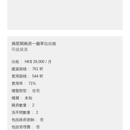
摘星閣兩房一廳單位出租
司徒拔道
出租
HK$ 29,000 / 月
建築面積
761 呎
實用面積
544 呎
實用率
71%
樓盤類型
住宅
樓層
未知
睡房數量
2
洗手間數量
2
包括政府差餉
否
包括管理費
否