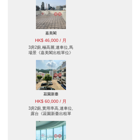
嘉美閣
HK$ 46,000 / 月
3房2廁,極高層,連車位,馬
場景《嘉美閣出租單位》
菽園新臺
HK$ 60,000 / 月
3房2廁,實用率高,連車位,
露台《菽園新臺出租單
位》