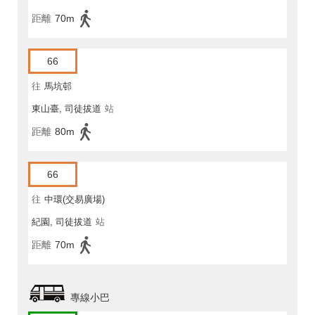
距離
70m
66
往
馬坑邨
東山臺, 司徒拔道
站
距離
80m
66
往
中環(交易廣場)
紀園, 司徒拔道
站
距離
70m
專線小巴