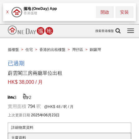
搵地 (OneDay) App
開啟
安裝
X
香港搵樓
搜索香港樓盤
Togg
navi
搵樓盤
>
住宅
>
香港的出租樓盤
>
灣仔區
>
銅鑼灣
已過期
蔚雲閣三房兩廳單位出租
HK$ 38,000 / 月
3
2
實用面積
794
呎
@HK$ 48
/ 呎 / 月
上次更新日期
2025年06月23日
詳細物業資料
大廈資料