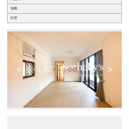
地圖
街景
<
>