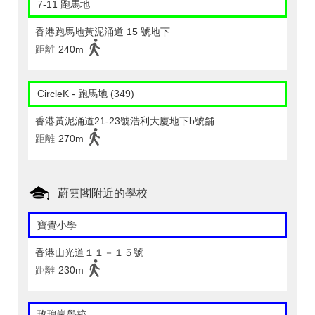
7-11 跑馬地
香港跑馬地黃泥涌道 15 號地下
距離
240m
CircleK - 跑馬地 (349)
香港黃泥涌道21-23號浩利大廈地下b號舖
距離
270m
蔚雲閣附近的學校
寶覺小學
香港山光道１１－１５號
距離
230m
玫瑰崗學校