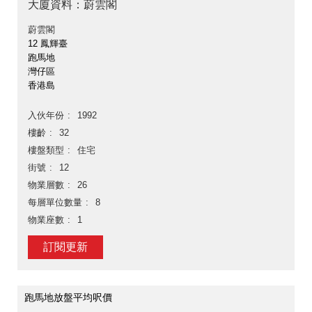
大廈資料：蔚雲閣
蔚雲閣
12 鳳輝臺
跑馬地
灣仔區
香港島
入伙年份
1992
樓齡
32
樓盤類型
住宅
街號
12
物業層數
26
每層單位數量
8
物業座數
1
訂閱更新
跑馬地放盤平均呎價