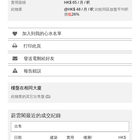
實用面積
HK$ 65 / 月 / 呎
此物業
@HK$ 48 / 月 / 呎
比較同區放盤平均呎
價
低
26%
加入到我的心水名單
打印此頁
發送電郵給好友
報告錯誤
樓盤在相同大廈
此物業的其它出售盤
(1)
蔚雲閣最近的成交紀錄
出售
日期
建築
實用
樓層/
HK$