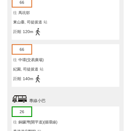
66
往
馬坑邨
東山臺, 司徒拔道
站
距離
120m
66
往
中環(交易廣場)
紀園, 司徒拔道
站
距離
140m
專線小巴
26
往
銅鑼灣(開平道)(循環線)