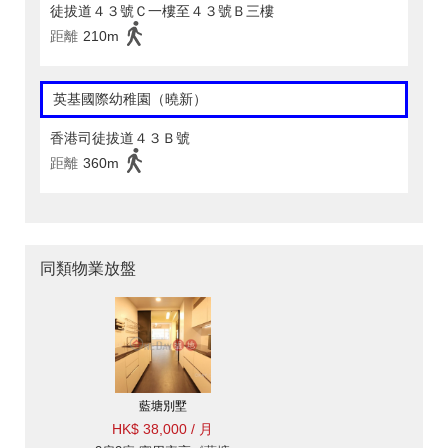
徒拔道４３號Ｃ一樓至４３號Ｂ三樓
距離
210m
英基國際幼稚園（曉新）
香港司徒拔道４３Ｂ號
距離
360m
同類物業放盤
藍塘別墅
HK$ 38,000 / 月