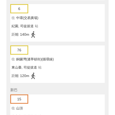
6
往
中環(交易廣場)
紀園, 司徒拔道
站
距離
140m
76
往
銅鑼灣(邊寧頓街)(循環線)
東山臺, 司徒拔道
站
距離
120m
新巴
15
往
山頂