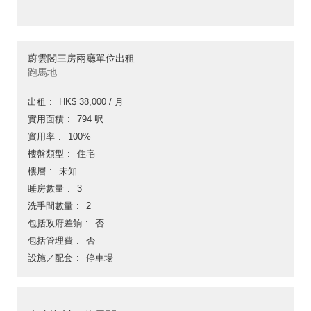
蔚雲閣三房兩廳單位出租
跑馬地
出租
HK$ 38,000 / 月
實用面積
794 呎
實用率
100%
樓盤類型
住宅
樓層
未知
睡房數量
3
洗手間數量
2
包括政府差餉
否
包括管理費
否
設施／配套
停車場