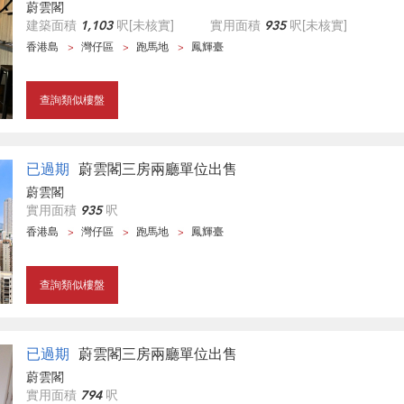
蔚雲閣
建築面積
1,103
呎
[未核實]
實用面積
935
呎
[未核實]
香港島
灣仔區
跑馬地
鳳輝臺
查詢類似樓盤
已過期
蔚雲閣三房兩廳單位出售
蔚雲閣
實用面積
935
呎
香港島
灣仔區
跑馬地
鳳輝臺
查詢類似樓盤
已過期
蔚雲閣三房兩廳單位出售
蔚雲閣
實用面積
794
呎