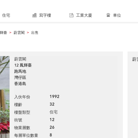
住宅
寫字樓
工業大廈
車位
輝臺
蔚雲閣
出售
>
>
蔚雲閣
蔚
12 鳳輝臺
跑馬地
灣仔區
香港島
1992
入伙年份
32
樓齡
住宅
樓盤類型
12
街號
26
物業層數
8
每層單位數量