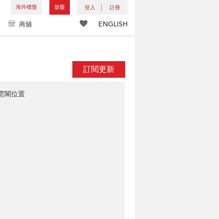
海外樓盤
放盤
登入
註冊
ENGLISH
商舖
訂閱更新
雲閣位置