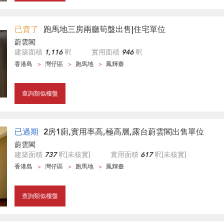
已賣了
跑馬地三房兩廳筍盤出售|住宅單位
蔚雲閣
建築面積
1,116
呎
實用面積
946
呎
香港島
灣仔區
跑馬地
鳳輝臺
查詢類似樓盤
已過期
2房1廁,實用率高,極高層,露台蔚雲閣出售單位
蔚雲閣
建築面積
737
呎
[未核實]
實用面積
617
呎
[未核實]
香港島
灣仔區
跑馬地
鳳輝臺
查詢類似樓盤