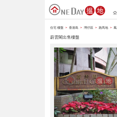
住宅 樓盤
香港島
灣仔區
跑馬地
鳳
>
>
>
>
蔚雲閣出售樓盤