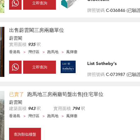
立即查詢
牌照號碼
C-036846 (
已驗
出售蔚雲閣三房兩廳單位
蔚雲閣
實用面積
935
呎
香港島
灣仔區
跑馬地
鳳輝臺
List Sotheby's
立即查詢
牌照號碼
C-073987 (
已驗
已賣了
跑馬地三房兩廳筍盤出售|住宅單位
蔚雲閣
建築面積
943
呎
實用面積
794
呎
香港島
灣仔區
跑馬地
鳳輝臺
查詢類似樓盤