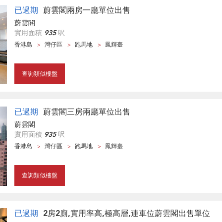
已過期
蔚雲閣兩房一廳單位出售
蔚雲閣
實用面積
935
呎
香港島
灣仔區
跑馬地
鳳輝臺
查詢類似樓盤
已過期
蔚雲閣三房兩廳單位出售
蔚雲閣
實用面積
935
呎
香港島
灣仔區
跑馬地
鳳輝臺
查詢類似樓盤
已過期
2房2廁,實用率高,極高層,連車位蔚雲閣出售單位