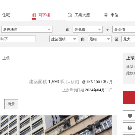
住宅
寫字樓
工業大廈
車位
選擇地區
由
最低價
至
最高價
建築面績
由
最細
至
最大
上環
>
上環
建築
此物
建築面積
1,593
呎
[未核實]
@HK$ 100
/ 呎 / 月
上次降價日期
2024年04月11日
街景