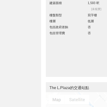
建築面積
1,593 呎
[未核實]
樓盤類型
寫字樓
樓層
低層
包括政府差餉
否
包括管理費
否
The L.Plaza的交通站點