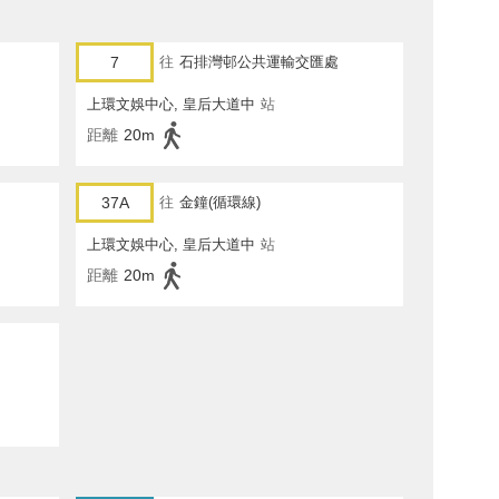
7
往
石排灣邨公共運輸交匯處
上環文娛中心, 皇后大道中
站
距離
20m
37A
往
金鐘(循環線)
上環文娛中心, 皇后大道中
站
距離
20m