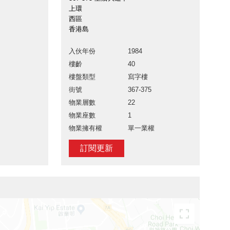
上環
西區
香港島
入伙年份
1984
樓齡
40
樓盤類型
寫字樓
街號
367-375
物業層數
22
物業座數
1
物業擁有權
單一業權
訂閱更新