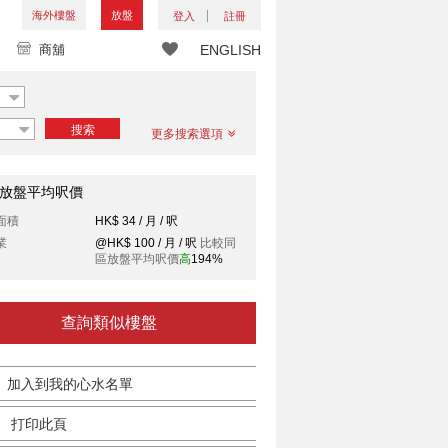
海外樓盤
放盤
登入
註冊
商舖
ENGLISH
搜索
更多搜索選項
放盤平均呎價
面積
HK$ 34 / 月 / 呎
業
@HK$ 100 / 月 / 呎
比較同
區放盤平均呎價
高
194%
查詢類似樓盤
加入到我的心水名單
打印此頁