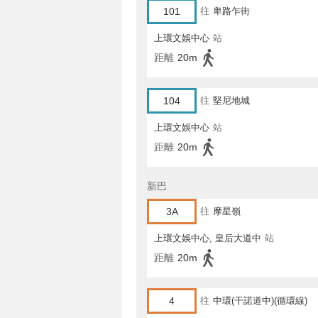
101
往
卑路乍街
上環文娛中心
站
距離
20m
104
往
堅尼地城
上環文娛中心
站
距離
20m
新巴
3A
往
摩星嶺
上環文娛中心, 皇后大道中
站
距離
20m
4
往
中環(干諾道中)(循環線)