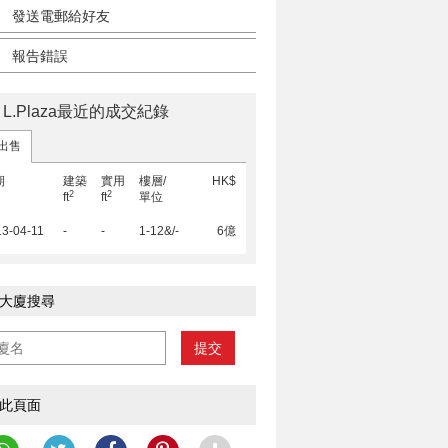
發送電郵給好友
報告錯誤
e L.Plaza最近的成交紀錄
出售
期
建築
實用
樓層/
HK$
2
2
ft
ft
單位
3-04-11
-
-
1-12&/-
6億
大廈搜尋
提交
此頁面