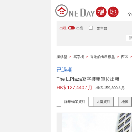
出租
出售
業主盤
搵樓盤
>
寫字樓
>
香港的出租樓盤
>
西區
已過期
The L.Plaza寫字樓租單位出租
HK$ 127,440 / 月
HK$ 159,300 / 月
詳細物業資料
大廈資料
地圖