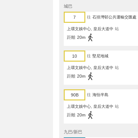
城巴
7
往
石排灣邨公共運輸交匯處
上環文娛中心, 皇后大道中
站
距離
20m
10
往
堅尼地城
上環文娛中心, 皇后大道中
站
距離
20m
90B
往
海怡半島
上環文娛中心, 皇后大道中
站
距離
20m
九巴/新巴