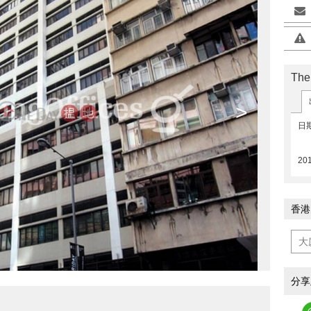
Th
>
日
201
香港
分享