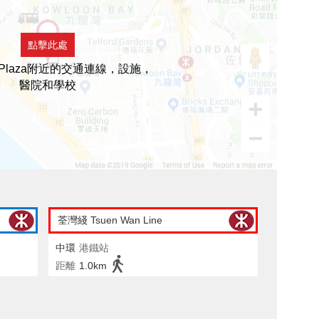
點擊此處
L.Plaza附近的交通連線，設施，
醫院和學校
荃灣綫 Tsuen Wan Line
中環
港鐵站
距離
1.0km