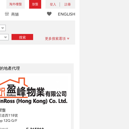
海外樓盤
放盤
登入
註冊
ENGLISH
商舖
搜索
更多搜索選項
的地產代理
營盤
諾道西118號
op 12Q G/F