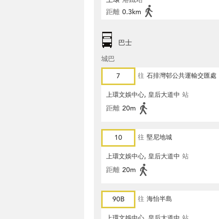
距離
0.3km
巴士
城巴
7
往
石排灣邨公共運輸交匯處
上環文娛中心, 皇后大道中
站
距離
20m
10
往
堅尼地城
上環文娛中心, 皇后大道中
站
距離
20m
90B
往
海怡半島
上環文娛中心, 皇后大道中
站