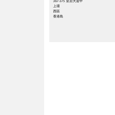
367-375 皇后大道中
上環
西區
香港島