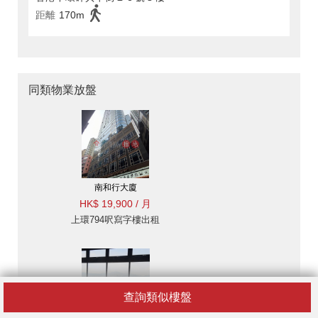
距離
170m
同類物業放盤
南和行大廈
HK$ 19,900 / 月
上環794呎寫字樓出租
查詢類似樓盤