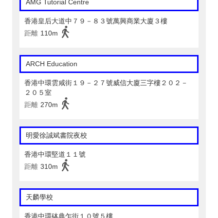
AMG Tutorial Centre
香港皇后大道中７９－８３號萬興商業大廈３樓
距離
110m
ARCH Education
香港中環雲咸街１９－２７號威信大廈三字樓２０２－
２０５室
距離
270m
明愛徐誠斌書院夜校
香港中環堅道１１號
距離
310m
天麟學校
香港中環砵典乍街１０號５樓