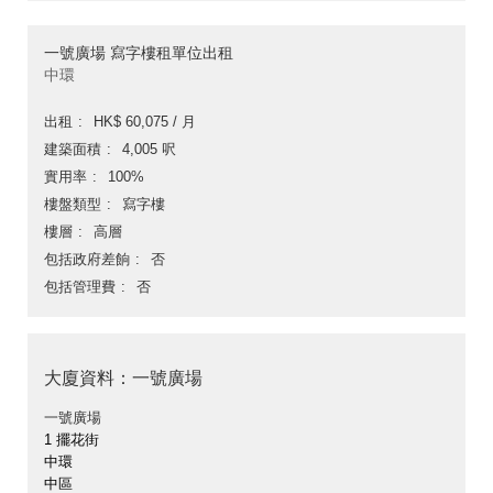
一號廣場 寫字樓租單位出租
中環
出租
HK$ 60,075 / 月
建築面積
4,005 呎
實用率
100%
樓盤類型
寫字樓
樓層
高層
包括政府差餉
否
包括管理費
否
大廈資料：一號廣場
一號廣場
1 擺花街
中環
中區