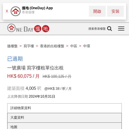
搵地 (OneDay) App
開啟
安裝
X
香港搵樓
搜索香港樓盤
Togg
navi
搵樓盤
>
寫字樓
>
香港的出租樓盤
>
中區
>
中環
已過期
一號廣場 寫字樓租單位出租
HK$ 60,075 / 月
HK$ 100,125 / 月
建築面積
4,005
呎
@HK$ 38
/ 呎 / 月
上次降價日期
2024年10月31日
詳細物業資料
大廈資料
地圖