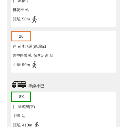
往
旭龢道
擺花街
站
距離
50m
26
往
荷李活道(循環線)
舊中區警署, 荷李活道
站
距離
90m
專線小巴
8X
往
碧瑤灣(下)
中環
站
距離
410m