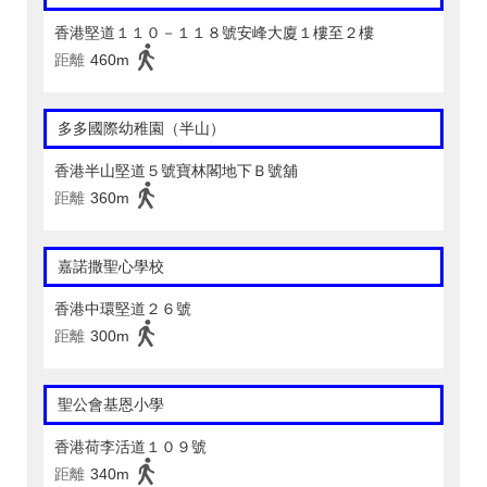
香港堅道１１０－１１８號安峰大廈１樓至２樓
距離
460m
多多國際幼稚園（半山）
香港半山堅道５號寶林閣地下Ｂ號舖
距離
360m
嘉諾撒聖心學校
香港中環堅道２６號
距離
300m
聖公會基恩小學
香港荷李活道１０９號
距離
340m