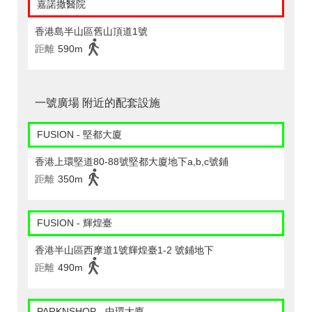
嘉諾撒醫院
香港島半山區舊山頂道1號
距離
590m
一號廣場 附近的配套設施
FUSION - 堅都大廈
香港上環堅道80-88號堅都大廈地下a,b,c號鋪
距離
350m
FUSION - 輝煌臺
香港半山區西摩道1號輝煌臺1-2 號鋪地下
距離
490m
PARKNSHOP - 中環大廈