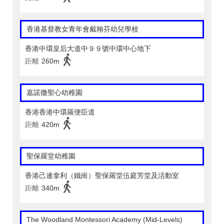
香港基督教女青年會戴翰芬幼兒學校
香港中環皇后大道中９９號中環中心地下
距離
260m
嘉諾撒聖心幼稚園
香港香港中環羅便臣道
距離
420m
聖保羅堂幼稚園
香港己連拿利（鐵崗）聖保羅堂伍庭芳堂及活動室
距離
340m
The Woodland Montessori Academy (Mid-Levels)