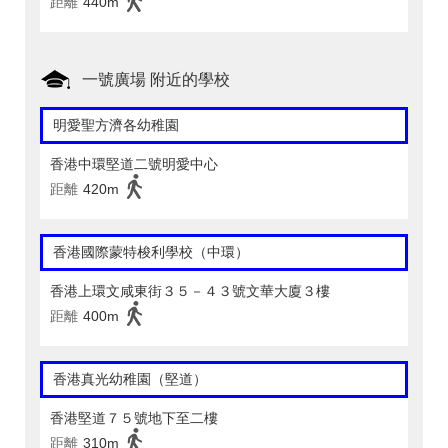
距離
440m
一號廣場 附近的學校
明愛聖方濟各幼稚園
香港中環堅道二號明愛中心
距離
420m
香港國際蒙特梭利學校（中環）
香港上環文咸東街３５－４３號文華大廈３樓
距離
400m
香港真光幼稚園（堅道）
香港堅道７５號地下至二樓
距離
310m