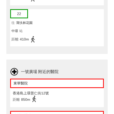
22
往
薄扶林花園
中環
站
距離
410m
一號廣場 附近的醫院
東華醫院
香港島上環普仁街12號
距離
850m