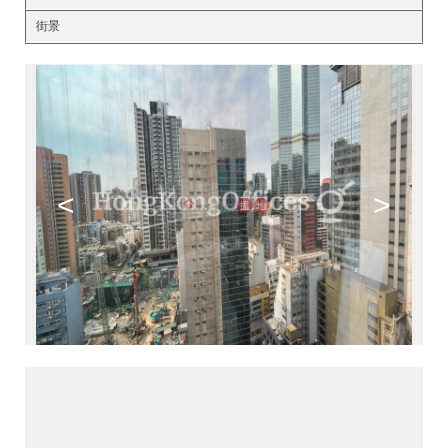
街景
<
>