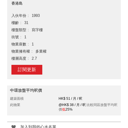
香港島
入伙年份
1993
樓齡
31
樓盤類型
寫字樓
街號
1
物業座數
1
物業擁有權
多業權
樓層高度
2.7
訂閱更新
中環放盤平均呎價
建築面積
HK$ 51 / 月 / 呎
此物業
@HK$ 38 / 月 / 呎
比較同區放盤平均呎
價
低
25%
加入到我的心水名單