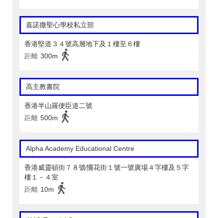
嘉諾撒聖心學校私立部
香港堅道３４號高層地下及１樓至６樓
距離
300m
高主教書院
香港半山羅便臣道二號
距離
500m
Alpha Academy Educational Centre
香港威靈頓街７８號∕擺花街１號一號廣場４字樓及５字
樓１－４室
距離
10m