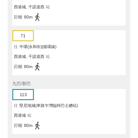
西港城, 干諾道西
站
距離
80m
71
往
中環(永和街)(循環線)
西港城, 干諾道西
站
距離
80m
九巴/新巴
113
往
堅尼地城(卑路乍灣臨時巴士總站)
西港城
站
距離
80m