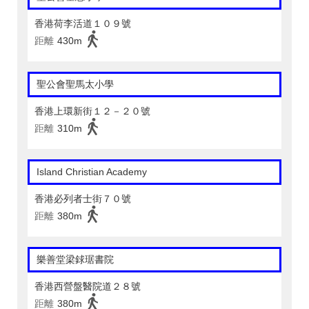
香港荷李活道１０９號
距離
430m
聖公會聖馬太小學
香港上環新街１２－２０號
距離
310m
Island Christian Academy
香港必列者士街７０號
距離
380m
樂善堂梁銶琚書院
香港西營盤醫院道２８號
距離
380m