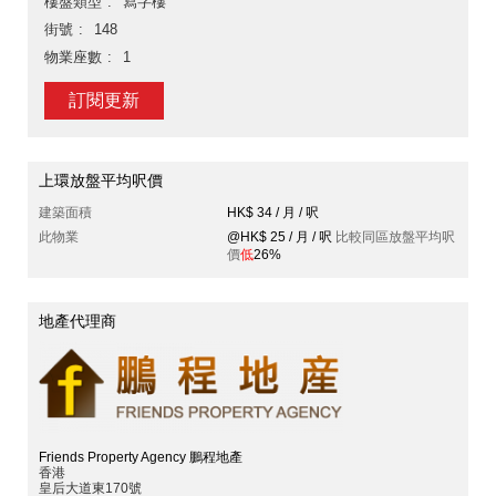
樓盤類型
寫字樓
街號
148
物業座數
1
訂閱更新
上環放盤平均呎價
建築面積
HK$ 34 / 月 / 呎
此物業
@HK$ 25 / 月 / 呎
比較同區放盤平均呎
價
低
26%
地產代理商
Friends Property Agency 鵬程地產
香港
皇后大道東170號