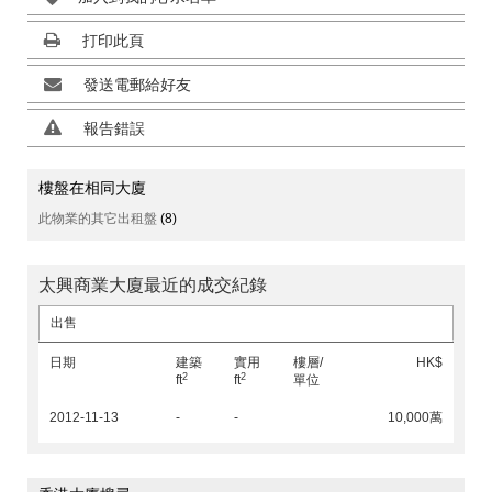
打印此頁
發送電郵給好友
報告錯誤
樓盤在相同大廈
此物業的其它出租盤
(8)
太興商業大廈最近的成交紀錄
出售
日期
建築
實用
樓層/
HK$
2
2
ft
ft
單位
2012-11-13
-
-
10,000萬