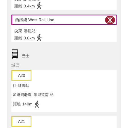
距離
0.4km
西鐵綫 West Rail Line
尖東
港鐵站
距離
0.6km
巴士
城巴
A20
往
紅磡站
加連威老道, 漆咸道南
站
距離
140m
A21