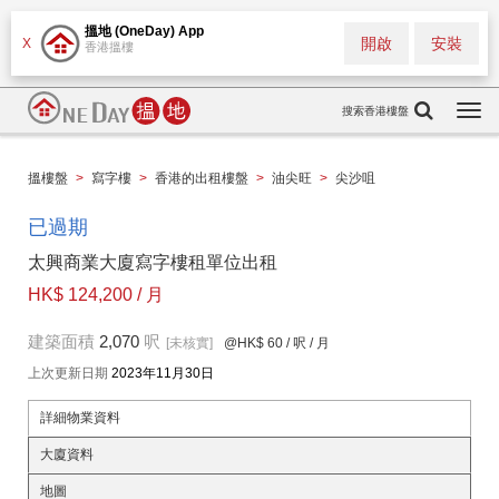
搵地 (OneDay) App
開啟
安裝
X
香港搵樓
搜索香港樓盤
Togg
navi
搵樓盤
>
寫字樓
>
香港的出租樓盤
>
油尖旺
>
尖沙咀
已過期
太興商業大廈寫字樓租單位出租
HK$ 124,200 / 月
建築面積
2,070
呎
[未核實]
@HK$ 60
/ 呎 / 月
上次更新日期
2023年11月30日
詳細物業資料
大廈資料
地圖