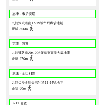
惠康 - 帝后廣場
九龍漆咸道南17-19號帝后廣埸地舖
距離
360m
惠康 - 遠東
九龍彌敦道204-206號遠東商業大廈地庫
距離
470m
惠康 - 金巴利道
九龍尖沙金咀金巴利道53-54號地下
距離
80m
7-11 佐敦