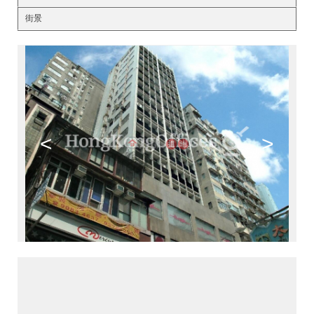
街景
<
>