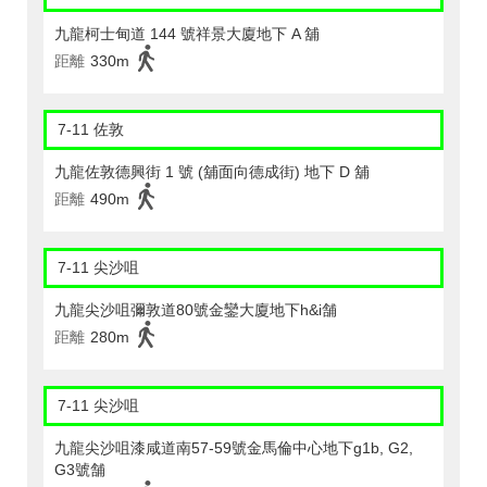
九龍柯士甸道 144 號祥景大廈地下 A 舖
距離
330m
7-11 佐敦
九龍佐敦德興街 1 號 (舖面向德成街) 地下 D 舖
距離
490m
7-11 尖沙咀
九龍尖沙咀彌敦道80號金鑾大廈地下h&i舗
距離
280m
7-11 尖沙咀
九龍尖沙咀漆咸道南57-59號金馬倫中心地下g1b, G2,
G3號舗