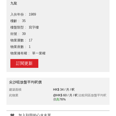
九龍
入伙年份
1989
樓齡
35
樓盤類型
寫字樓
街號
39
物業層數
17
物業座數
1
物業擁有權
單一業權
訂閱更新
尖沙咀放盤平均呎價
建築面積
HK$ 34 / 月 / 呎
此物業
@HK$ 60 / 月 / 呎
比較同區放盤平均呎
價
高
76%
加入到我的心水名單