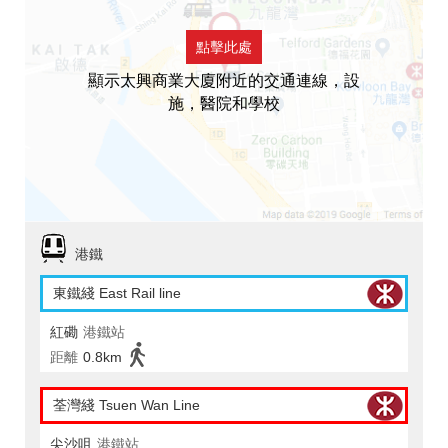
點擊此處
顯示太興商業大廈附近的交通連線，設
施，醫院和學校
港鐵
東鐵綫 East Rail line
紅磡
港鐵站
距離
0.8km
荃灣綫 Tsuen Wan Line
尖沙咀
港鐵站