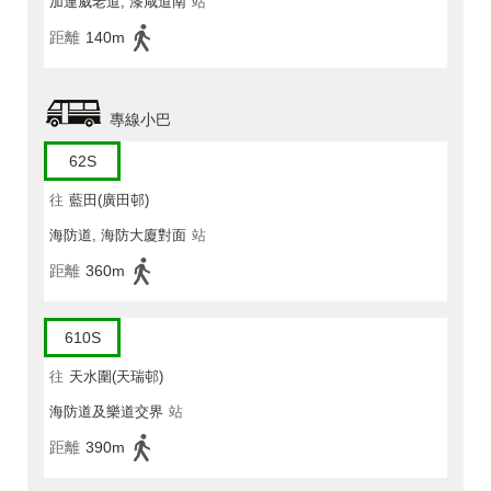
加連威老道, 漆咸道南
站
距離
140m
專線小巴
62S
往
藍田(廣田邨)
海防道, 海防大廈對面
站
距離
360m
610S
往
天水圍(天瑞邨)
海防道及樂道交界
站
距離
390m