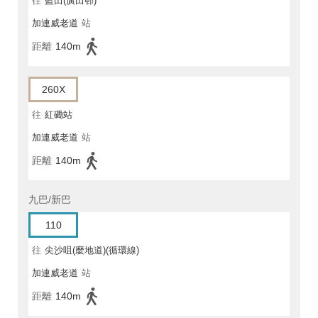
往
藍田(廣田邨)
加連威老道
站
距離
140m
260X
往
紅磡站
加連威老道
站
距離
140m
九巴/新巴
110
往
尖沙咀(麼地道)(循環線)
加連威老道
站
距離
140m