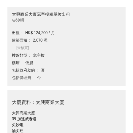
太興商業大廈寫字樓租單位出租
尖沙咀
出租
HK$ 124,200 / 月
建築面積
2,070 呎
[未核實]
樓盤類型
寫字樓
樓層
低層
包括政府差餉
否
包括管理費
否
大廈資料：太興商業大廈
太興商業大廈
39 加連威老道
尖沙咀
油尖旺