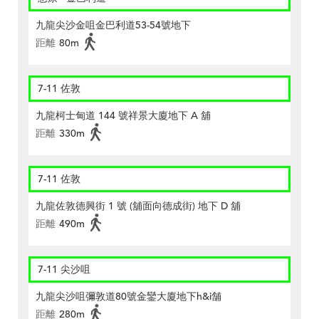
九龍尖沙金咀金巴利道53-54號地下
距離
80m
7-11 佐敦
九龍柯士甸道 144 號祥景大廈地下 A 舖
距離
330m
7-11 佐敦
九龍佐敦德興街 1 號 (舖面向德成街) 地下 D 舖
距離
490m
7-11 尖沙咀
九龍尖沙咀彌敦道80號金鑾大廈地下h&i舗
距離
280m