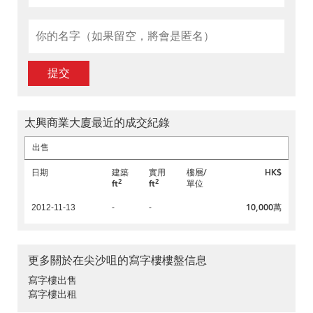
提交
太興商業大廈最近的成交紀錄
出售
日期
建築
實用
樓層/
HK$
2
2
ft
ft
單位
10,000萬
2012-11-13
-
-
更多關於在尖沙咀的寫字樓樓盤信息
寫字樓出售
寫字樓出租