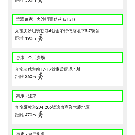
距離
330m
華潤萬家 - 尖沙咀寶勒巷 (#131)
九龍尖沙咀寶勒巷4號金帝行低層地下5-7號舖
距離
190m
惠康 - 帝后廣場
九龍漆咸道南17-19號帝后廣埸地舖
距離
360m
惠康 - 遠東
九龍彌敦道204-206號遠東商業大廈地庫
距離
470m
惠康 - 金巴利道