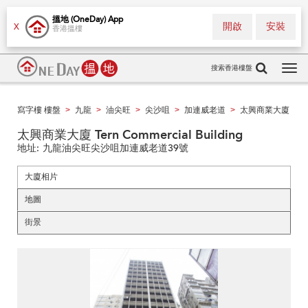
搵地 (OneDay) App
開啟
安裝
X
香港搵樓
搜索香港樓盤
Tog
navi
寫字樓 樓盤
九龍
油尖旺
尖沙咀
加連威老道
太興商業大廈
>
>
>
>
>
太興商業大廈 Tern Commercial Building
地址:
九龍油尖旺尖沙咀加連威老道39號
大廈相片
地圖
街景