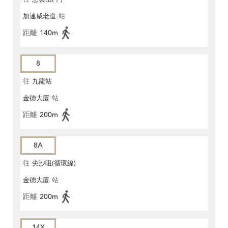
加連威老道
站
距離
140m
8
往
九龍站
金德大廈
站
距離
200m
8A
往
尖沙咀(循環線)
金德大廈
站
距離
200m
14X