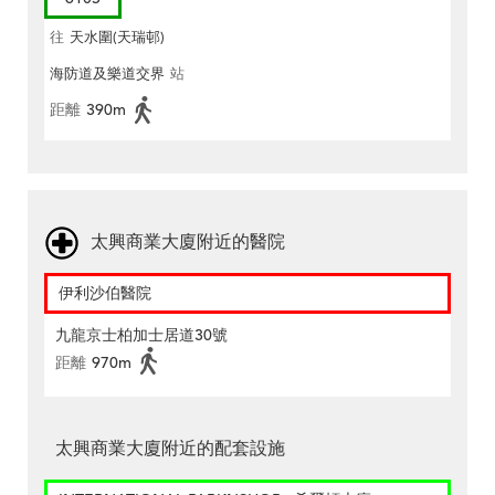
往
天水圍(天瑞邨)
海防道及樂道交界
站
距離
390m
太興商業大廈附近的醫院
伊利沙伯醫院
九龍京士柏加士居道30號
距離
970m
太興商業大廈附近的配套設施