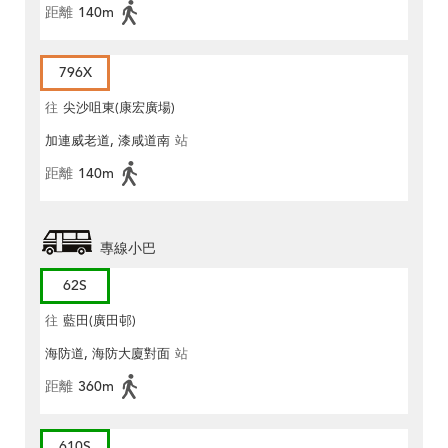
距離
140m
796X
往
尖沙咀東(康宏廣場)
加連威老道, 漆咸道南
站
距離
140m
專線小巴
62S
往
藍田(廣田邨)
海防道, 海防大廈對面
站
距離
360m
610S