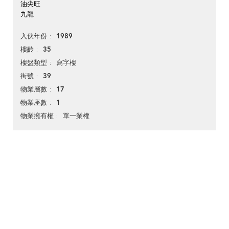
油尖旺
九龍
1989
入伙年份
35
樓齡
寫字樓
樓盤類型
39
街號
17
物業層數
1
物業座數
單一業權
物業擁有權