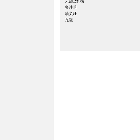
5 金巴利街
尖沙咀
油尖旺
九龍