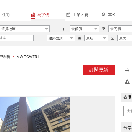
住宅
寫字樓
工業大廈
車位
選擇地區
由
最低價
至
最高價
建築面績
由
最細
至
最大
巴利街
MW TOWER II
>
訂閱更新
香港
分享