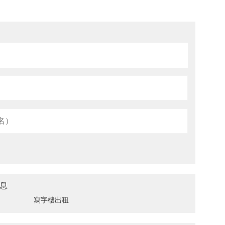
息
寫字樓出租