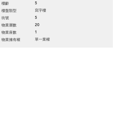
5
樓齡
寫字樓
樓盤類型
5
街號
20
物業層數
1
物業座數
單一業權
物業擁有權