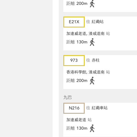
距離
200m
E21X
往
紅磡站
加連威老道, 漆咸道南
站
距離
130m
973
往
赤柱
香港科學館, 漆咸道南
站
距離
200m
九巴
N216
往
紅磡車站
加連威老道
站
距離
130m