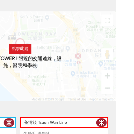
點擊此處
TOWER II附近的交通連線，設
施，醫院和學校
荃灣綫 Tsuen Wan Line
尖沙咀
港鐵站