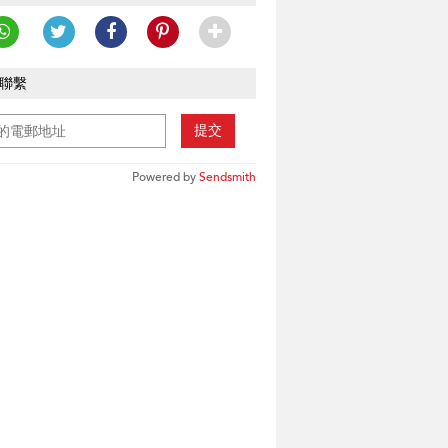
聯繫
提交
Powered by
Sendsmith