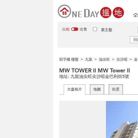
出租
出售
業主盤
寫字樓 樓盤
九龍
油尖旺
尖沙咀
金
>
>
>
>
MW TOWER II MW Tower II
地址:
九龍油尖旺尖沙咀金巴利街5號
大廈相片
地圖
街景