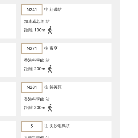
N241
往
紅磡站
加連威老道
站
距離
130m
N271
往
富亨
香港科學館
站
距離
200m
N281
往
錦英苑
香港科學館
站
距離
200m
5
往
尖沙咀碼頭