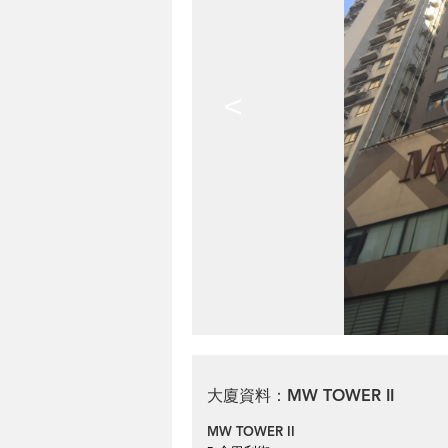
<
大廈資料：MW TOWER II
MW TOWER II