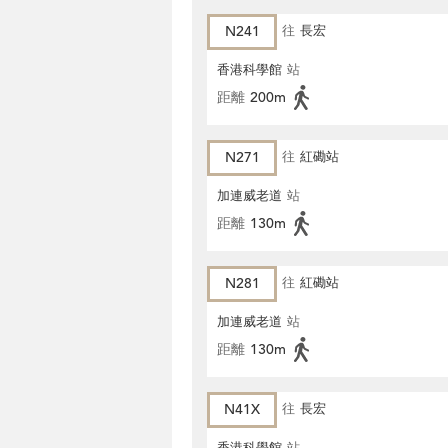
N241
往
長宏
香港科學館
站
距離
200m
N271
往
紅磡站
加連威老道
站
距離
130m
N281
往
紅磡站
加連威老道
站
距離
130m
N41X
往
長宏