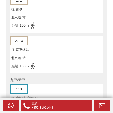
271
往
富亨
北京道
站
距離
100m
271X
往
富亨總站
北京道
站
距離
100m
九巴/新巴
110
往
尖沙咀(麼地道)
電話
北京道
站
+852-31011448