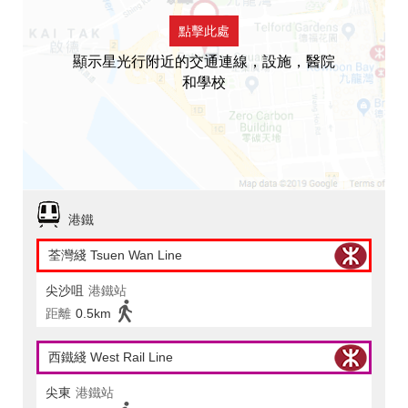
點擊此處
顯示星光行附近的交通連線，設施，醫院
和學校
港鐵
荃灣綫 Tsuen Wan Line
尖沙咀
港鐵站
距離
0.5km
西鐵綫 West Rail Line
尖東
港鐵站