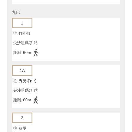
九巴
1
往
竹園邨
尖沙咀碼頭
站
距離
60m
1A
往
秀茂坪(中)
尖沙咀碼頭
站
距離
60m
2
往
蘇屋