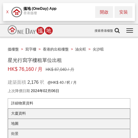
搵地 (OneDay) App
開啟
安裝
X
香港搵樓
搜索香港樓盤
Togg
navi
搵樓盤
>
寫字樓
>
香港的出租樓盤
>
油尖旺
>
尖沙咀
星光行寫字樓租單位出租
HK$ 76,160 / 月
HK$ 87,040 / 月
建築面積
2,176
呎
@HK$ 40
/ 呎 / 月
上次降價日期
2024年02月06日
詳細物業資料
大廈資料
地圖
街景