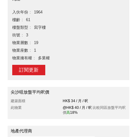
入伙年份
1964
樓齡
61
樓盤類型
寫字樓
街號
3
物業層數
19
物業座數
1
物業擁有權
多業權
訂閱更新
尖沙咀放盤平均呎價
建築面積
HK$ 34 / 月 / 呎
此物業
@HK$ 40 / 月 / 呎
比較同區放盤平均呎
價
高
18%
地產代理商