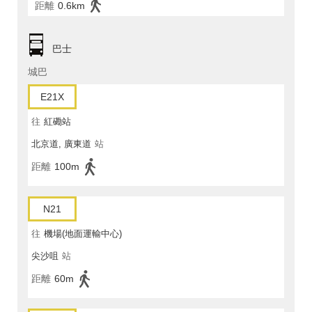
距離
0.6km
巴士
城巴
E21X
往
紅磡站
北京道, 廣東道
站
距離
100m
N21
往
機場(地面運輸中心)
尖沙咀
站
距離
60m