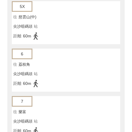
5X
往
慈雲山(中)
尖沙咀碼頭
站
距離
60m
6
往
荔枝角
尖沙咀碼頭
站
距離
60m
7
往
樂富
尖沙咀碼頭
站
距離
60m