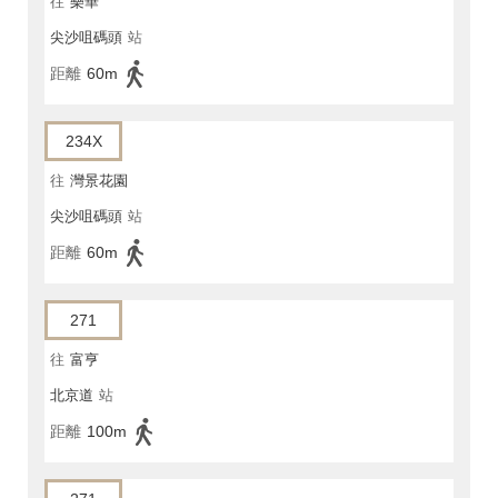
往
樂華
尖沙咀碼頭
站
距離
60m
234X
往
灣景花園
尖沙咀碼頭
站
距離
60m
271
往
富亨
北京道
站
距離
100m