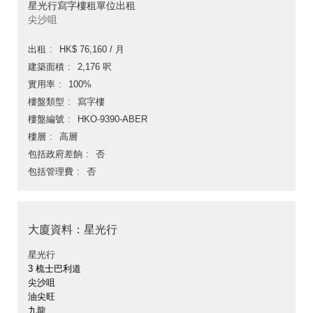
星光行寫字樓租單位出租
尖沙咀
出租
HK$ 76,160 / 月
建築面積
2,176 呎
實用率
100%
樓盤類型
寫字樓
樓盤編號
HKO-9390-ABER
樓層
高層
包括政府差餉
否
包括管理費
否
大廈資料：星光行
星光行
3 梳士巴利道
尖沙咀
油尖旺
九龍