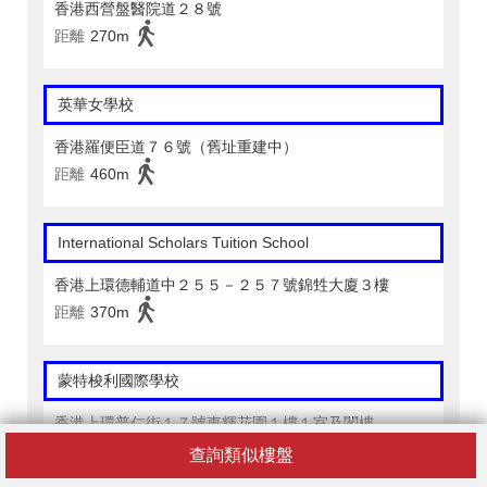
香港西營盤醫院道２８號
距離
270m
英華女學校
香港羅便臣道７６號（舊址重建中）
距離
460m
International Scholars Tuition School
香港上環德輔道中２５５－２５７號錦甡大廈３樓
距離
370m
蒙特梭利國際學校
香港上環普仁街１７號東輝花園１樓１室及閣樓
距離
180m
查詢類似樓盤