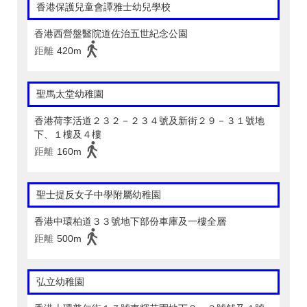
香港保護兒童會譚雅士幼兒學校
香港西營盤醫院道佐治五世紀念公園
距離
420m
聖馬太堂幼稚園
香港荷李活道２３２－２３４號及新街２９－３１號地
下、１樓及４樓
距離
160m
聖士提反女子中學附屬幼稚園
香港中環柏道３３號地下部份車庫及一樓全層
距離
500m
弘立幼稚園