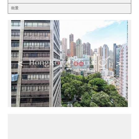
街景
<
>