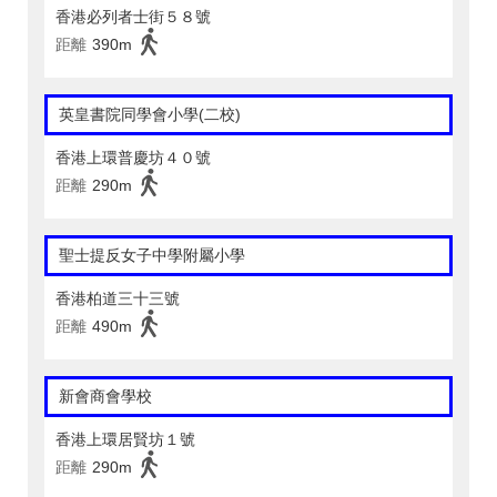
香港必列者士街５８號
距離
390m
英皇書院同學會小學(二校)
香港上環普慶坊４０號
距離
290m
聖士提反女子中學附屬小學
香港柏道三十三號
距離
490m
新會商會學校
香港上環居賢坊１號
距離
290m