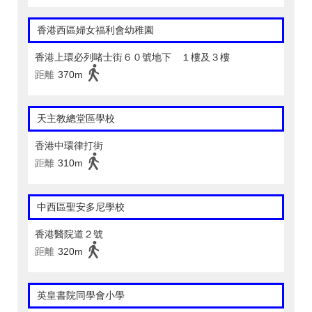
香港西區婦女福利會幼稚園
香港上環必列啫士街６０號地下 １樓及３樓
距離
370m
天主教總堂區學校
香港中環律打街
距離
310m
中西區聖安多尼學校
香港醫院道２號
距離
320m
英皇書院同學會小學