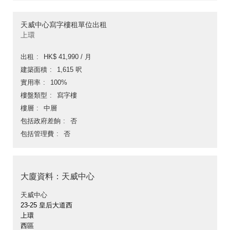
天威中心寫字樓租單位出租
上環
出租
HK$ 41,990 / 月
建築面積
1,615 呎
實用率
100%
樓盤類型
寫字樓
樓層
中層
包括政府差餉
否
包括管理費
否
大廈資料：天威中心
天威中心
23-25 皇后大道西
上環
西區