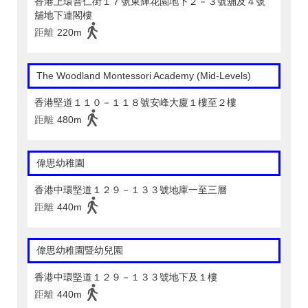
香港上環普仁街１７號東輝花園地下２－３號舖及４號
舖地下連閣樓
距離
220m
The Woodland Montessori Academy (Mid-Levels)
香港堅道１１０－１１８號安峰大廈１樓至２樓
距離
480m
偉思幼稚園
香港中環堅道１２９－１３３號地庫一至三層
距離
440m
偉思幼稚園暨幼兒園
香港中環堅道１２９－１３３號地下及１樓
距離
440m