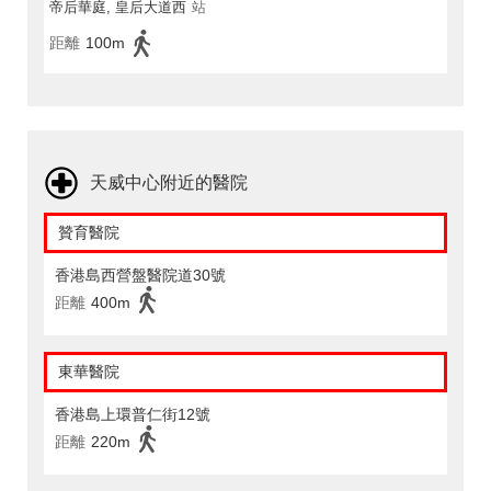
帝后華庭, 皇后大道西
站
距離
100m
天威中心附近的醫院
贊育醫院
香港島西營盤醫院道30號
距離
400m
東華醫院
香港島上環普仁街12號
距離
220m