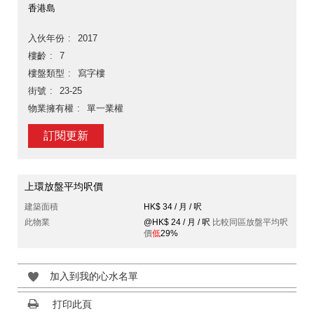
香港島
入伙年份
2017
樓齡
7
樓盤類型
寫字樓
街號
23-25
物業擁有權
單一業權
訂閱更新
上環放盤平均呎價
建築面積
HK$ 34 / 月 / 呎
此物業
@HK$ 24 / 月 / 呎
比較同區放盤平均呎
價
低
29%
加入到我的心水名單
打印此頁