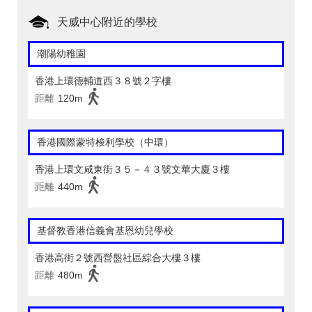
天威中心附近的學校
潮陽幼稚園
香港上環德輔道西３８號２字樓
距離
120m
香港國際蒙特梭利學校（中環）
香港上環文咸東街３５－４３號文華大廈３樓
距離
440m
基督教香港信義會基恩幼兒學校
香港高街２號西營盤社區綜合大樓３樓
距離
480m