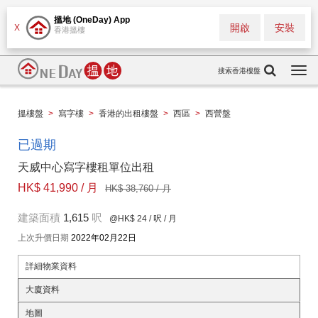
搵地 (OneDay) App
開啟
安裝
X
香港搵樓
搜索香港樓盤
Togg
navi
搵樓盤
>
寫字樓
>
香港的出租樓盤
>
西區
>
西營盤
已過期
天威中心寫字樓租單位出租
HK$ 41,990 / 月
HK$ 38,760 / 月
建築面積
1,615
呎
@HK$ 24
/ 呎 / 月
上次升價日期
2022年02月22日
詳細物業資料
大廈資料
地圖