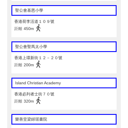
聖公會基恩小學
香港荷李活道１０９號
距離
450m
聖公會聖馬太小學
香港上環新街１２－２０號
距離
200m
Island Christian Academy
香港必列者士街７０號
距離
320m
樂善堂梁銶琚書院