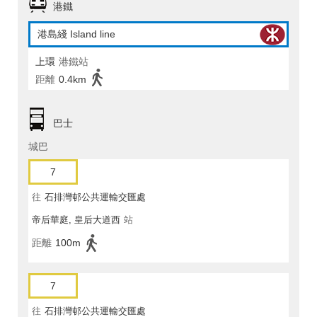
港鐵
港島綫 Island line
上環
港鐵站
距離
0.4km
巴士
城巴
7
往
石排灣邨公共運輸交匯處
帝后華庭, 皇后大道西
站
距離
100m
7
往
石排灣邨公共運輸交匯處