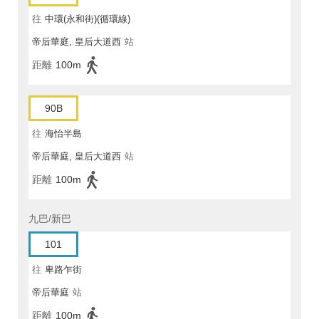
往
中環(永和街)(循環線)
帝后華庭, 皇后大道西
站
距離
100m
90B
往
海怡半島
帝后華庭, 皇后大道西
站
距離
100m
九巴/新巴
101
往
卑路乍街
帝后華庭
站
距離
100m