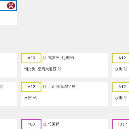
A10
往
鴨脷洲 (利樂街)
A12
朝光街, 皇后大道西
站
水街
站
部)
A12
往
小西灣(藍灣半島)
A12
水街
站
水街
站
103
往
竹園邨
103P