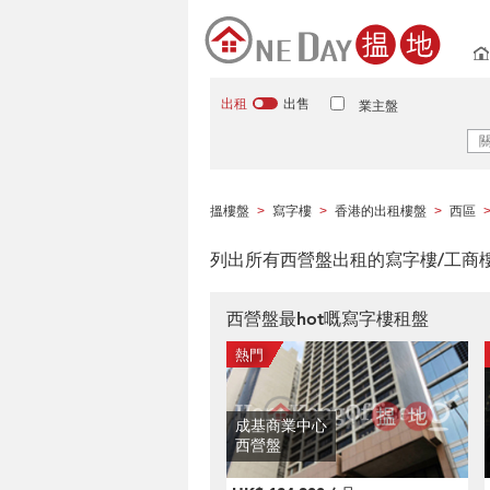
出租
出售
業主盤
搵樓盤
寫字樓
香港的出租樓盤
西區
>
>
>
列出所有西營盤出租的寫字樓/工商
西營盤最hot嘅寫字樓租盤
成基商業中心
西營盤