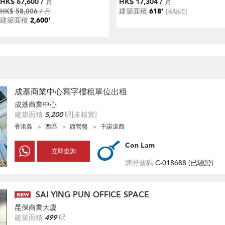
HK$ 67,600 / 月
HK$ 17,304 / 月
建築面積
618'
HK$ 58,006 / 月
[未驗證]
建築面積
2,600'
成基商業中心寫字樓租單位出租
成基商業中心
建築面積
5,200
呎
[未核實]
香港島
西區
西營盤
干諾道西
Con Lam
立即查詢
牌照號碼
C-018688 (
已驗證
)
SAI YING PUN OFFICE SPACE
昆保商業大廈
建築面積
499
呎