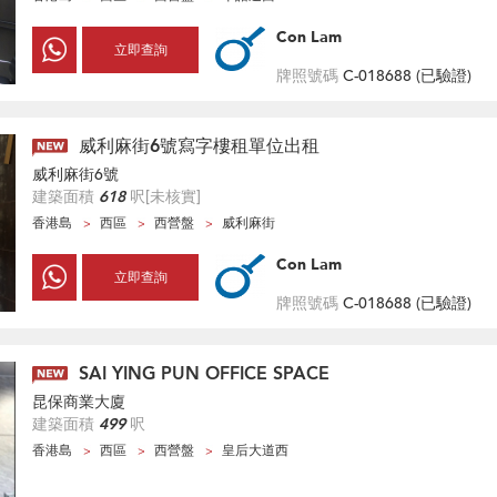
Con Lam
立即查詢
牌照號碼
C-018688 (
已驗證
)
威利麻街6號寫字樓租單位出租
威利麻街6號
建築面積
618
呎
[未核實]
香港島
西區
西營盤
威利麻街
Con Lam
立即查詢
牌照號碼
C-018688 (
已驗證
)
SAI YING PUN OFFICE SPACE
昆保商業大廈
建築面積
499
呎
香港島
西區
西營盤
皇后大道西