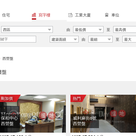
住宅
寫字樓
工業大廈
車位
西區
由
最低價
至
最高價
建築面績
由
最細
至
最大
西營盤
>
樓盤
保柏中心
威利麻街6號
西營盤
西營盤