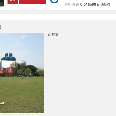
牌照號碼
C-018688 (
已驗證
)
盤
西營盤