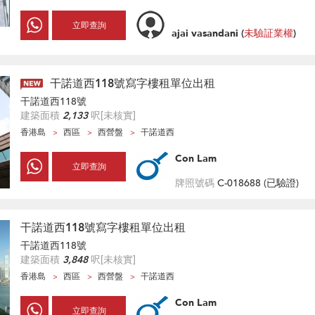
立即查詢
ajai vasandani
(
未驗証業權
)
干諾道西118號寫字樓租單位出租
干諾道西118號
建築面積
2,133
呎
[未核實]
香港島
西區
西營盤
干諾道西
Con Lam
立即查詢
牌照號碼
C-018688 (
已驗證
)
干諾道西118號寫字樓租單位出租
干諾道西118號
建築面積
3,848
呎
[未核實]
香港島
西區
西營盤
干諾道西
Con Lam
立即查詢