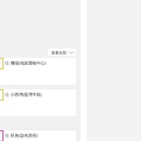
查看全部
往
機場(地面運輸中心)
往
小西灣(藍灣半島)
往
旺角(染布房街)