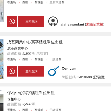
香港島
西區
西營盤
皇后大道西
立即查詢
ajai vasandani
(
未驗証業權
)
成基商業中心寫字樓租單位出租
成基商業中心
建築面積
5,200
呎
[未核實]
香港島
西區
西營盤
干諾道西
Con Lam
立即查詢
牌照號碼
C-018688 (
已驗證
)
保柏中心寫字樓租單位出租
保柏中心
建築面積
2,600
呎
香港島
西區
西營盤
干諾道西