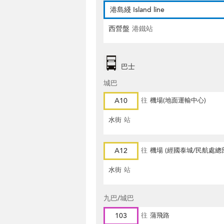
港島綫 Island line
西營盤
港鐵站
巴士
城巴
A10
往
機場(地面運輸中心)
水街
站
A12
往
機場 (經國泰城/民航處總
水街
站
九巴/城巴
103
往
蒲飛路