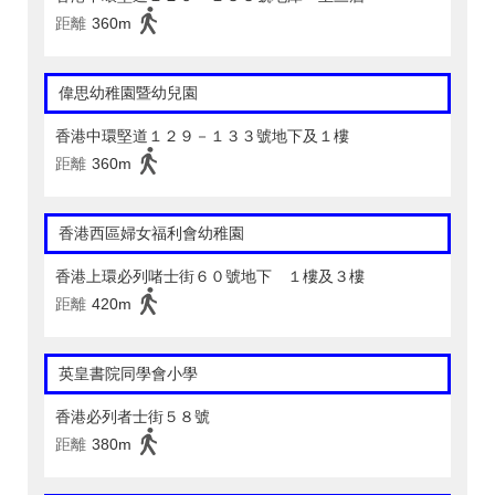
距離
360m
偉思幼稚園暨幼兒園
香港中環堅道１２９－１３３號地下及１樓
距離
360m
香港西區婦女福利會幼稚園
香港上環必列啫士街６０號地下 １樓及３樓
距離
420m
英皇書院同學會小學
香港必列者士街５８號
距離
380m