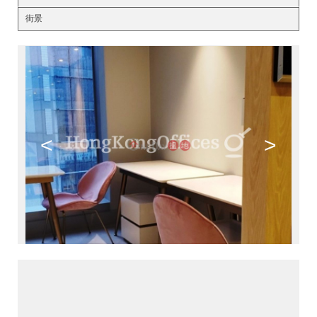
街景
<
>