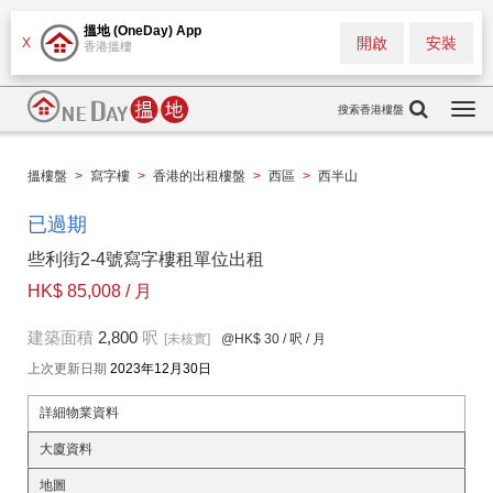
搵地 (OneDay) App
開啟
安裝
X
香港搵樓
搜索香港樓盤
Togg
navi
搵樓盤
>
寫字樓
>
香港的出租樓盤
>
西區
>
西半山
已過期
些利街2-4號寫字樓租單位出租
HK$ 85,008 / 月
建築面積
2,800
呎
[未核實]
@HK$ 30
/ 呎 / 月
上次更新日期
2023年12月30日
詳細物業資料
大廈資料
地圖