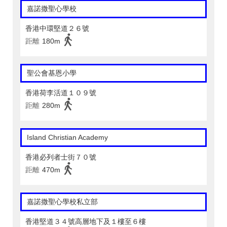
嘉諾撒聖心學校
香港中環堅道２６號
距離
180m
聖公會基恩小學
香港荷李活道１０９號
距離
280m
Island Christian Academy
香港必列者士街７０號
距離
470m
嘉諾撒聖心學校私立部
香港堅道３４號高層地下及１樓至６樓