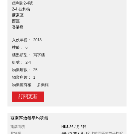
些利街2-4號
2-4 些利街
蘇豪區
西區
香港島
入伙年份
2018
樓齡
6
樓盤類型
寫字樓
街號
2-4
物業層數
25
物業座數
1
物業擁有權
多業權
訂閱更新
蘇豪區放盤平均呎價
建築面積
HK$ 36 / 月 / 呎
此物業
@HK$ 30 / 月 / 呎
比較同區放盤平均呎