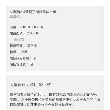
些利街2-4號寫字樓租單位出租
蘇豪區
出租
HK$ 85,008 / 月
建築面積
2,800 呎
[未核實]
樓盤類型
寫字樓
樓層
中層
包括政府差餉
否
包括管理費
否
大廈資料：些利街2-4號
這座商業大廈位於Soho，擁有25層高的別緻而現代的辦公
空間。 這座辦公樓位於繁華的商業區中心，沿著著名的半山
自動扶梯，距離中央商務區僅數分鐘路程。