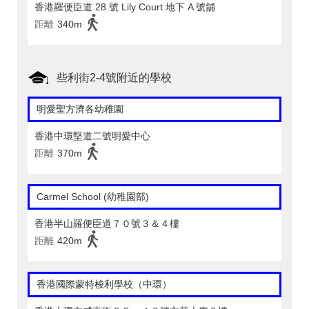
香港羅便臣道 28 號 Lily Court 地下 A 號舖
距離
340m
些利街2-4號附近的學校
明愛聖方濟各幼稚園
香港中環堅道二號明愛中心
距離
370m
Carmel School (幼稚園部)
香港半山羅便臣道７０號３＆４樓
距離
420m
香港國際蒙特梭利學校（中環）