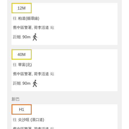
12M
往
柏道(循環線)
舊中區警署, 荷李活道
站
距離
90m
40M
往
華富(北)
舊中區警署, 荷李活道
站
距離
90m
新巴
H1
往
尖沙咀 (漢口道)
舊中區警署, 荷李活道
站