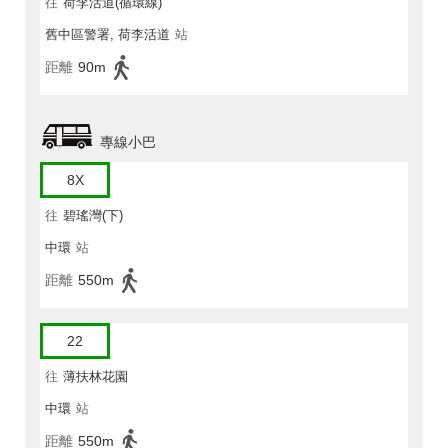
往
荷李活道(循環線)
舊中區警署, 荷李活道
站
距離
90m
專線小巴
8X
往
碧瑤灣(下)
中環
站
距離
550m
22
往
薄扶林花園
中環
站
距離
550m