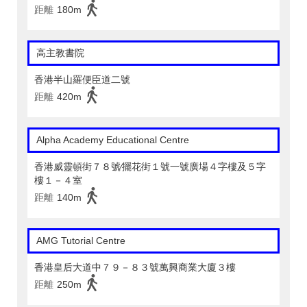
距離
180m
高主教書院
香港半山羅便臣道二號
距離
420m
Alpha Academy Educational Centre
香港威靈頓街７８號∕擺花街１號一號廣場４字樓及５字
樓１－４室
距離
140m
AMG Tutorial Centre
香港皇后大道中７９－８３號萬興商業大廈３樓
距離
250m