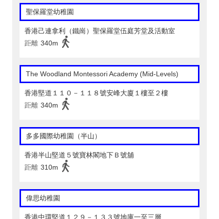
聖保羅堂幼稚園
香港己連拿利（鐵崗）聖保羅堂伍庭芳堂及活動室
距離
340m
The Woodland Montessori Academy (Mid-Levels)
香港堅道１１０－１１８號安峰大廈１樓至２樓
距離
340m
多多國際幼稚園（半山）
香港半山堅道５號寶林閣地下Ｂ號舖
距離
310m
偉思幼稚園
香港中環堅道１２９－１３３號地庫一至三層