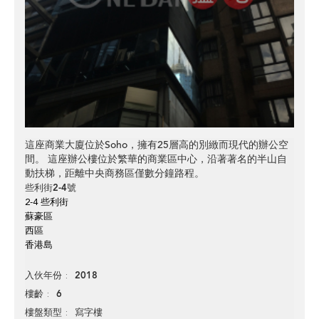
這座商業大廈位於Soho，擁有25層高的別緻而現代的辦公空
間。 這座辦公樓位於繁華的商業區中心，沿著著名的半山自
動扶梯，距離中央商務區僅數分鐘路程。
些利街2-4號
2-4 些利街
蘇豪區
西區
香港島
2018
入伙年份
6
樓齡
寫字樓
樓盤類型