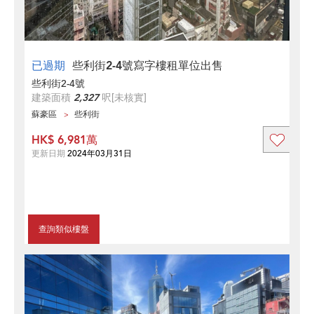
已過期
些利街2-4號寫字樓租單位出售
些利街2-4號
建築面積
2,327
呎
[未核實]
蘇豪區
些利街
HK$ 6,981萬
更新日期
2024年03月31日
查詢類似樓盤