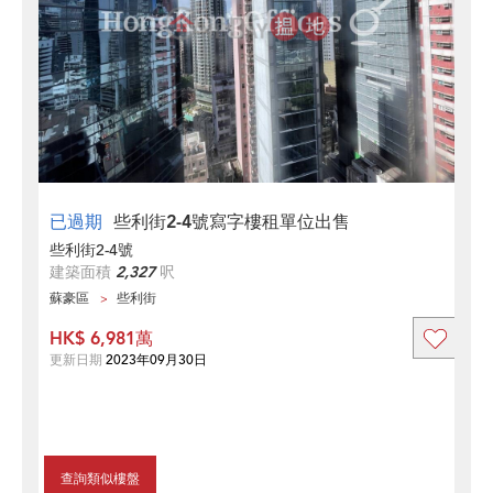
已過期
些利街2-4號寫字樓租單位出售
些利街2-4號
建築面積
2,327
呎
蘇豪區
些利街
HK$ 6,981萬
更新日期
2023年09月30日
查詢類似樓盤