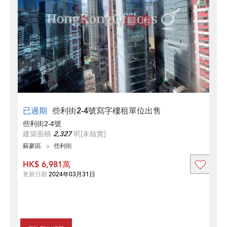
已過期
些利街2-4號寫字樓租單位出售
些利街2-4號
建築面積
2,327
呎
[未核實]
蘇豪區
些利街
HK$ 6,981萬
更新日期
2024年03月31日