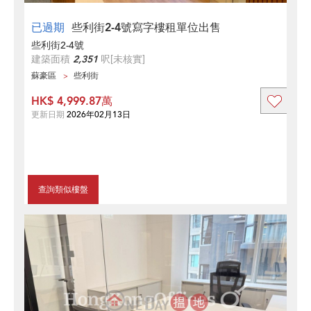
已過期
些利街2-4號寫字樓租單位出售
些利街2-4號
建築面積
2,351
呎
[未核實]
蘇豪區
些利街
HK$ 4,999.87萬
更新日期
2026年02月13日
查詢類似樓盤