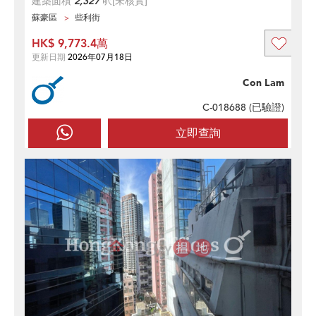
建築面積
2,327
呎
[未核實]
蘇豪區
些利街
HK$ 9,773.4萬
更新日期
2026年07月18日
Con Lam
C-018688 (
已驗證
)
立即查詢