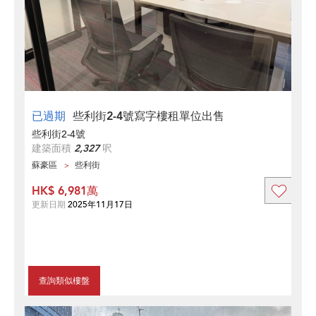
已過期
些利街2-4號寫字樓租單位出售
些利街2-4號
建築面積
2,327
呎
蘇豪區
些利街
HK$ 6,981萬
更新日期
2025年11月17日
查詢類似樓盤