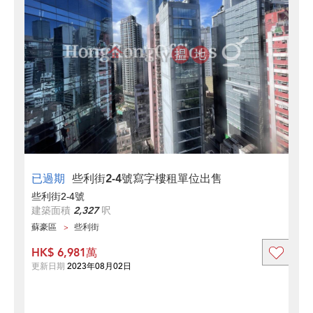
已過期
些利街2-4號寫字樓租單位出售
些利街2-4號
建築面積
2,327
呎
蘇豪區
些利街
HK$ 6,981萬
更新日期
2023年08月02日