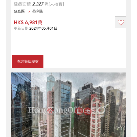
建築面積
2,327
呎
[未核實]
蘇豪區
些利街
HK$ 6,981萬
更新日期
2024年05月01日
查詢類似樓盤