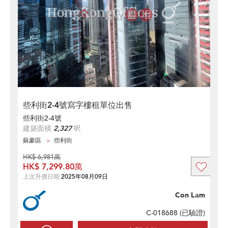
些利街2-4號寫字樓租單位出售
些利街2-4號
建築面積
2,327
呎
蘇豪區
些利街
HK$ 6,981萬
HK$ 7,299.80萬
上次升價日期
2025年08月09日
Con Lam
C-018688 (
已驗證
)