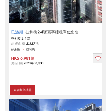
已過期
些利街2-4號寫字樓租單位出售
些利街2-4號
建築面積
2,327
呎
蘇豪區
些利街
HK$ 6,981萬
更新日期
2023年08月30日
查詢類似樓盤