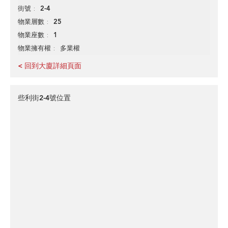
2-4
街號
25
物業層數
1
物業座數
多業權
物業擁有權
< 回到大廈詳細頁面
些利街2-4號位置