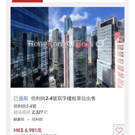
已過期
些利街2-4號寫字樓租單位出售
些利街2-4號
建築面積
2,327
呎
蘇豪區
些利街
HK$ 6,981萬