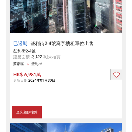
已過期
些利街2-4號寫字樓租單位出售
些利街2-4號
建築面積
2,327
呎
[未核實]
蘇豪區
些利街
HK$ 6,981萬
更新日期
2024年01月30日
查詢類似樓盤