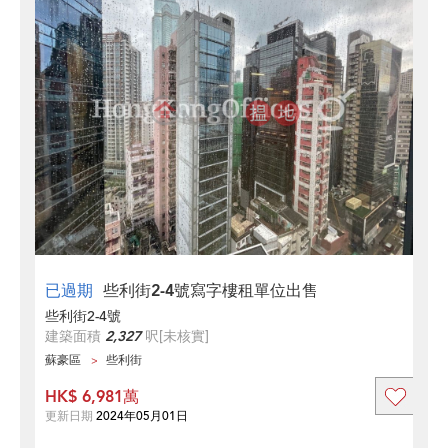
已過期
些利街2-4號寫字樓租單位出售
些利街2-4號
建築面積
2,327
呎
[未核實]
蘇豪區
些利街
HK$ 6,981萬
更新日期
2024年05月01日