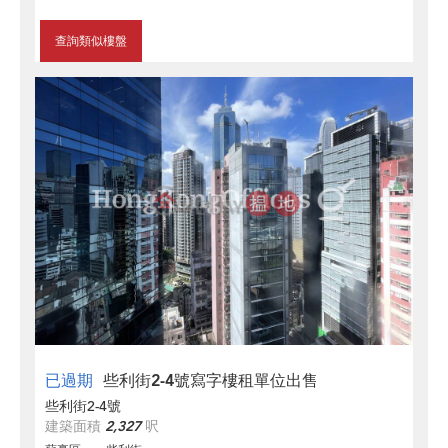
查詢類似樓盤
已過期
些利街2-4號寫字樓租單位出售
些利街2-4號
建築面積
2,327
呎