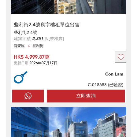
些利街2-4號寫字樓租單位出售
些利街2-4號
建築面積
2,351
呎
[未核實]
蘇豪區
些利街
HK$ 4,999.87萬
更新日期
2026年07月17日
Con Lam
C-018688 (
已驗證
)
立即查詢