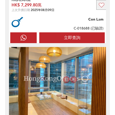
HK$ 6,981萬
HK$ 7,299.80萬
上次升價日期
2025年08月09日
Con Lam
C-018688 (
已驗證
)
立即查詢