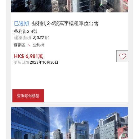
已過期
些利街2-4號寫字樓租單位出售
些利街2-4號
建築面積
2,327
呎
蘇豪區
些利街
HK$ 6,981萬
更新日期
2023年10月30日
查詢類似樓盤