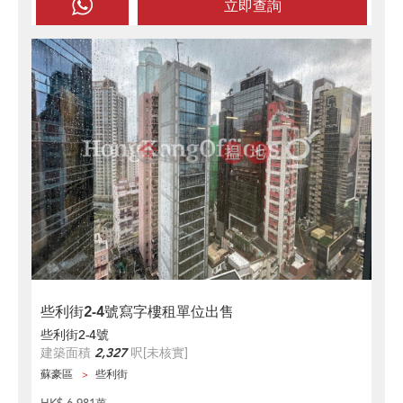
立即查詢
些利街2-4號寫字樓租單位出售
些利街2-4號
建築面積
2,327
呎
[未核實]
蘇豪區
些利街