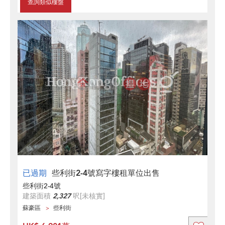
查詢類似樓盤
已過期
些利街2-4號寫字樓租單位出售
些利街2-4號
建築面積
2,327
呎
[未核實]
蘇豪區
些利街