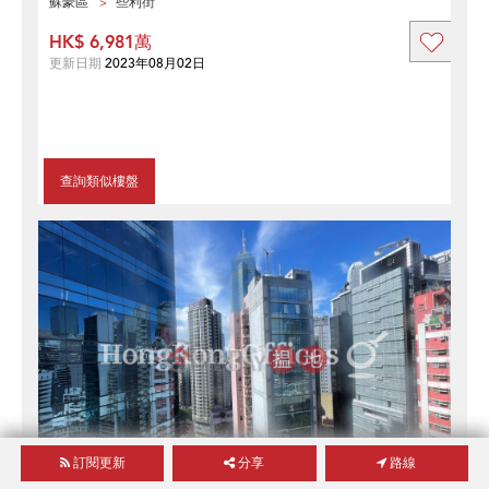
蘇豪區
些利街
HK$ 6,981萬
更新日期
2023年08月02日
查詢類似樓盤
訂閱更新
分享
路線