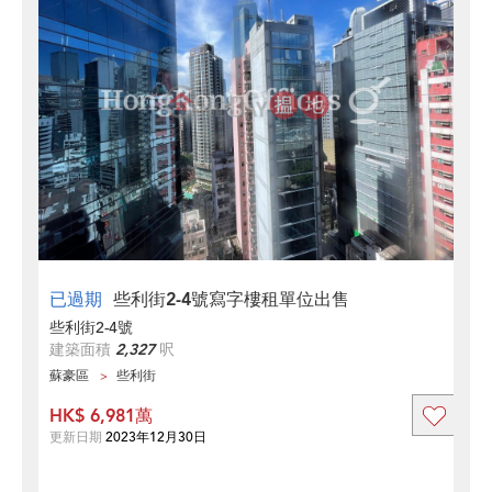
已過期
些利街2-4號寫字樓租單位出售
些利街2-4號
建築面積
2,327
呎
蘇豪區
些利街
HK$ 6,981萬
更新日期
2023年12月30日