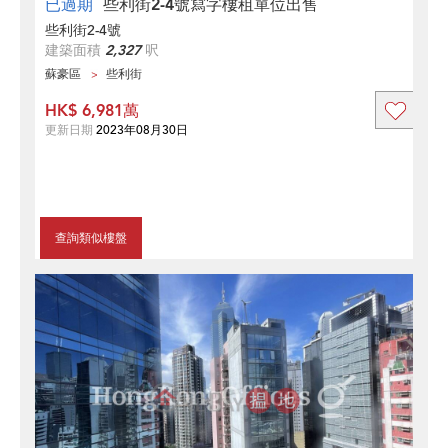
已過期
些利街2-4號寫字樓租單位出售
些利街2-4號
建築面積
2,327
呎
蘇豪區
些利街
HK$ 6,981萬
更新日期
2023年08月30日
查詢類似樓盤