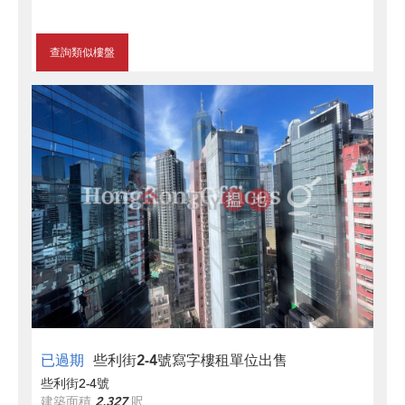
查詢類似樓盤
已過期
些利街2-4號寫字樓租單位出售
些利街2-4號
建築面積
2,327
呎