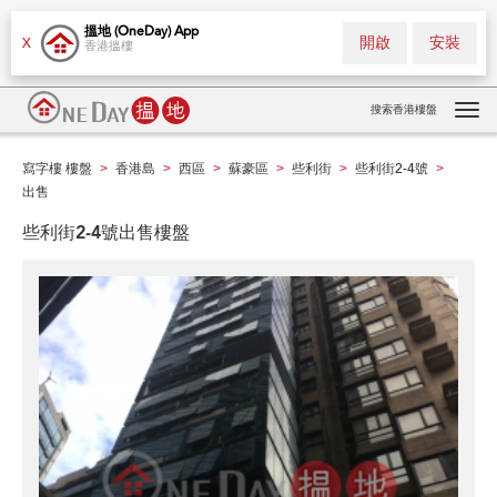
搵地 (OneDay) App
開啟
安裝
X
香港搵樓
搜索香港樓盤
Tog
navi
寫字樓 樓盤
香港島
西區
蘇豪區
些利街
些利街2-4號
>
>
>
>
>
>
出售
些利街2-4號出售樓盤