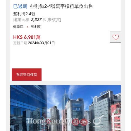
已過期
些利街2-4號寫字樓租單位出售
些利街2-4號
建築面積
2,327
呎
[未核實]
蘇豪區
些利街
HK$ 6,981萬
更新日期
2024年03月01日
查詢類似樓盤