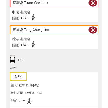
荃灣綫 Tsuen Wan Line
中環
港鐵站
距離
0.4km
東涌綫 Tung Chung line
香港
港鐵站
距離
0.6km
巴士
城巴
N8X
往
小西灣(藍灣半島)
遮打花園, 德輔道中
站
距離
70m