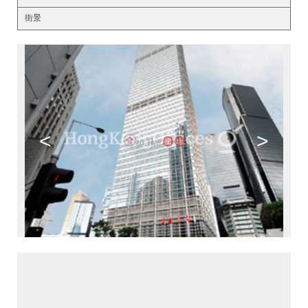
街景
<
>