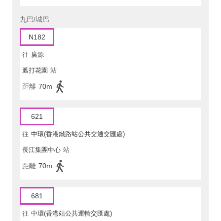
九巴/城巴
N182
往
廣源
遮打花園
站
距離
70m
621
往
中環(香港鐵路站公共交通交匯處)
長江集團中心
站
距離
70m
681
往
中環(香港站公共運輸交匯處)