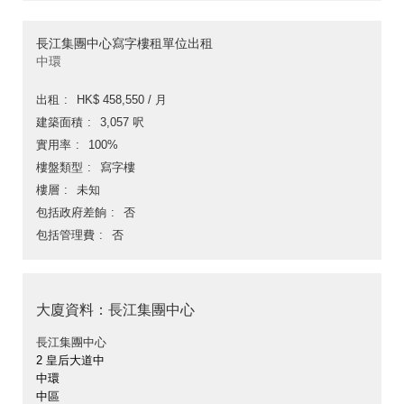
長江集團中心寫字樓租單位出租
中環
出租
HK$ 458,550 / 月
建築面積
3,057 呎
實用率
100%
樓盤類型
寫字樓
樓層
未知
包括政府差餉
否
包括管理費
否
大廈資料：長江集團中心
長江集團中心
2 皇后大道中
中環
中區