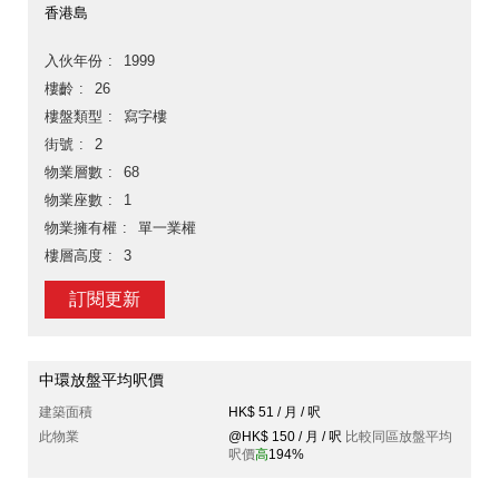
香港島
入伙年份
1999
樓齡
26
樓盤類型
寫字樓
街號
2
物業層數
68
物業座數
1
物業擁有權
單一業權
樓層高度
3
訂閱更新
中環放盤平均呎價
建築面積
HK$ 51 / 月 / 呎
此物業
@HK$ 150 / 月 / 呎
比較同區放盤平均
呎價
高
194%