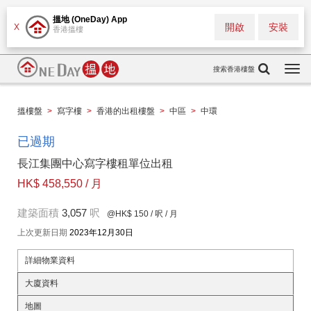
搵地 (OneDay) App
開啟
安裝
X
香港搵樓
搜索香港樓盤
Togg
navi
搵樓盤
>
寫字樓
>
香港的出租樓盤
>
中區
>
中環
已過期
長江集團中心寫字樓租單位出租
HK$ 458,550 / 月
建築面積
3,057
呎
@HK$ 150
/ 呎 / 月
上次更新日期
2023年12月30日
詳細物業資料
大廈資料
地圖