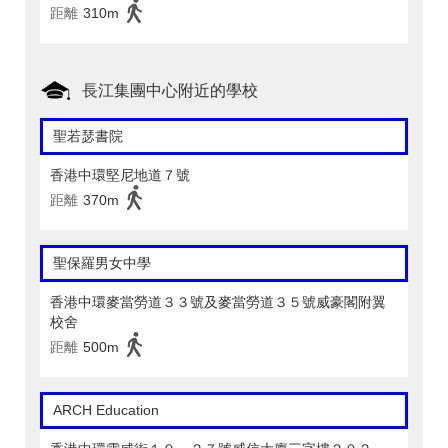
距離
310m
長江集團中心附近的學校
聖若瑟書院
香港中環堅尼地道７號
距離
370m
聖保羅男女中學
香港中環麥當勞道３３號及麥當勞道３５號威豪閣附翼
校舍
距離
500m
ARCH Education