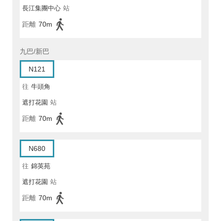
長江集團中心
站
距離
70m
九巴/新巴
N121
往
牛頭角
遮打花園
站
距離
70m
N680
往
錦英苑
遮打花園
站
距離
70m