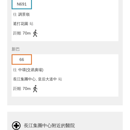
N691
往
調景嶺
遮打花園
站
距離
70m
新巴
66
往
中環(交易廣場)
長江集團中心, 皇后大道中
站
距離
70m
長江集團中心附近的醫院