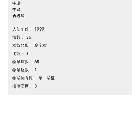
中環
中區
香港島
1999
入伙年份
26
樓齡
寫字樓
樓盤類型
2
街號
68
物業層數
1
物業座數
單一業權
物業擁有權
3
樓層高度