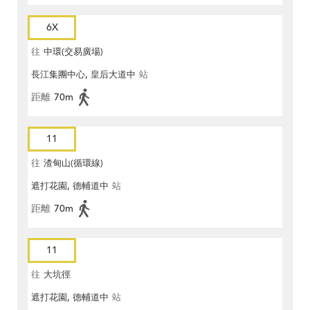
6X
往
中環(交易廣場)
長江集團中心, 皇后大道中
站
距離
70m
11
往
渣甸山(循環線)
遮打花園, 德輔道中
站
距離
70m
11
往
大坑徑
遮打花園, 德輔道中
站