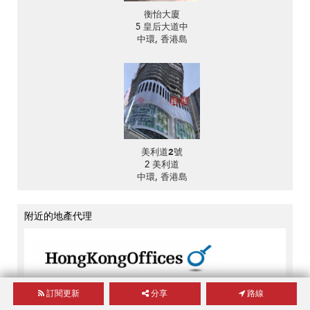
衡怡大廈
5 皇后大道中
中環, 香港島
美利道2號
2 美利道
中環, 香港島
附近的地產代理
香港商業樓宇
訂閱更新
分享
路線
金鐘夏慤道18號