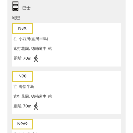
巴士
城巴
N8X
往
小西灣(藍灣半島)
遮打花園, 德輔道中
站
距離
70m
N90
往
海怡半島
遮打花園, 德輔道中
站
距離
70m
N969