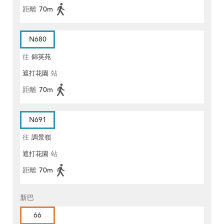
距離
70m
N680
往
錦英苑
遮打花園
站
距離
70m
N691
往
調景嶺
遮打花園
站
距離
70m
新巴
66