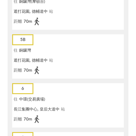
往
銅鑼灣(摩頓台)
遮打花園, 德輔道中
站
距離
70m
5B
往
銅鑼灣
遮打花園, 德輔道中
站
距離
70m
6
往
中環(交易廣場)
長江集團中心, 皇后大道中
站
距離
70m