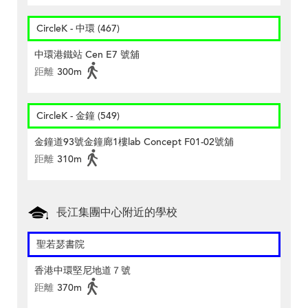
CircleK - 中環 (467)
中環港鐵站 Cen E7 號舖
距離
300m
CircleK - 金鐘 (549)
金鐘道93號金鐘廊1樓lab Concept F01-02號舖
距離
310m
長江集團中心附近的學校
聖若瑟書院
香港中環堅尼地道７號
距離
370m