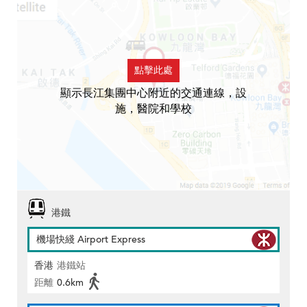
點擊此處
顯示長江集團中心附近的交通連線，設
施，醫院和學校
港鐵
機場快綫 Airport Express
香港
港鐵站
距離
0.6km