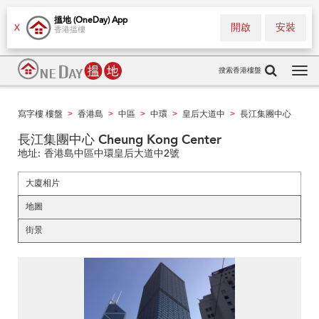
搵地 (OneDay) App
開啟
安裝
X
香港搵樓
搜索香港樓盤
Tog
navi
寫字樓 樓盤
香港島
中區
中環
皇后大道中
長江集團中心
>
>
>
>
>
長江集團中心 Cheung Kong Center
地址:
香港島中區中環皇后大道中2號
大廈相片
地圖
街景