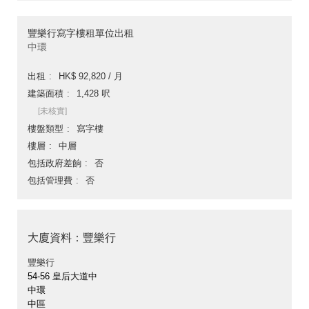
豐樂行寫字樓租單位出租
中環
出租
HK$ 92,820 / 月
建築面積
1,428 呎
[未核實]
樓盤類型
寫字樓
樓層
中層
包括政府差餉
否
包括管理費
否
大廈資料：豐樂行
豐樂行
54-56 皇后大道中
中環
中區