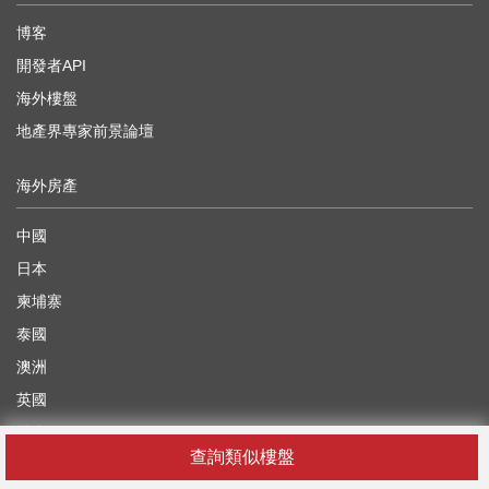
博客
開發者API
海外樓盤
地產界專家前景論壇
海外房產
中國
日本
柬埔寨
泰國
澳洲
英國
越南
查詢類似樓盤
阿拉伯聯合酋長國