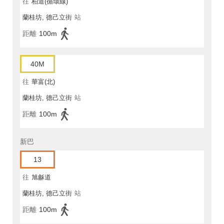
往
柏道(循環線)
蘭桂坊, 德己立街
站
距離
100m
40M
往
華富(北)
蘭桂坊, 德己立街
站
距離
100m
新巴
13
往
旭龢道
蘭桂坊, 德己立街
站
距離
100m