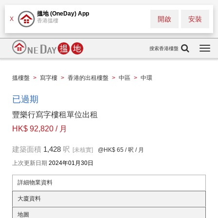
搵地 (OneDay) App
開啟
安裝
X
香港搵樓
搜索香港樓盤
Togg
navi
搵樓盤
>
寫字樓
>
香港的出租樓盤
>
中區
>
中環
已過期
豐樂行寫字樓租單位出租
HK$ 92,820 / 月
建築面積
1,428
呎
[未核實]
@HK$ 65
/ 呎 / 月
上次更新日期
2024年01月30日
詳細物業資料
大廈資料
地圖