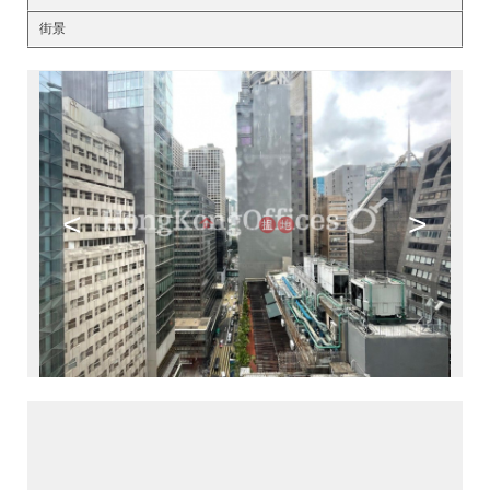
街景
<
>