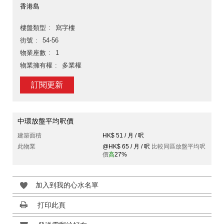
香港島
樓盤類型
寫字樓
街號
54-56
物業座數
1
物業擁有權
多業權
訂閱更新
中環放盤平均呎價
建築面積
HK$ 51 / 月 / 呎
此物業
@HK$ 65 / 月 / 呎
比較同區放盤平均呎
價
高
27%
加入到我的心水名單
打印此頁