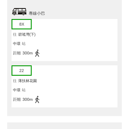
專線小巴
8X
往
碧瑤灣(下)
中環
站
距離
300m
22
往
薄扶林花園
中環
站
距離
300m