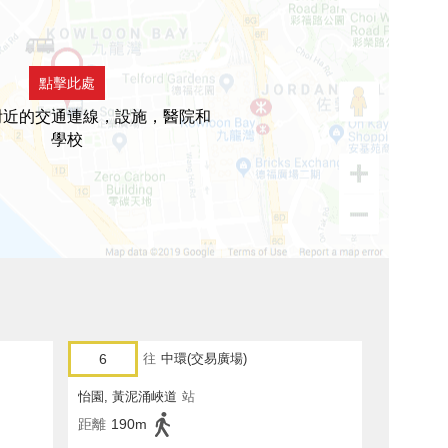
點擊此處
附近的交通連線，設施，醫院和
學校
6
往
中環(交易廣場)
怡園, 黃泥涌峽道
站
距離
190m