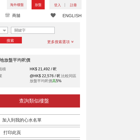
海外樓盤
放盤
登入
註冊
商舖
ENGLISH
搜索
更多搜索選項
地放盤平均呎價
面積
HK$ 21,492 / 呎
業
@HK$ 22,576 / 呎
比較同區
放盤平均呎價
高
5%
查詢類似樓盤
加入到我的心水名單
打印此頁