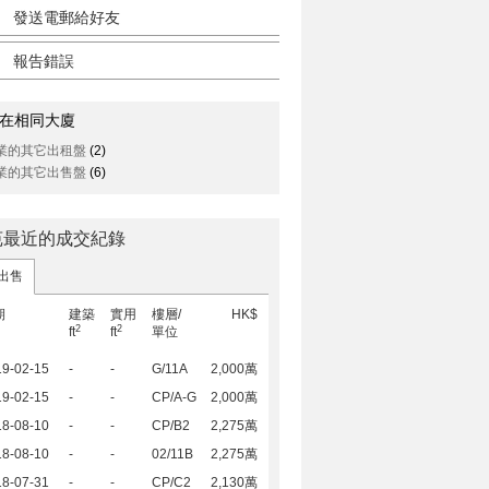
發送電郵給好友
報告錯誤
在相同大廈
業的其它出租盤
(2)
業的其它出售盤
(6)
苑最近的成交紀錄
出售
期
建築
實用
樓層/
HK$
2
2
ft
ft
單位
19-02-15
-
-
G/11A
2,000萬
19-02-15
-
-
CP/A-G
2,000萬
18-08-10
-
-
CP/B2
2,275萬
18-08-10
-
-
02/11B
2,275萬
18-07-31
-
-
CP/C2
2,130萬