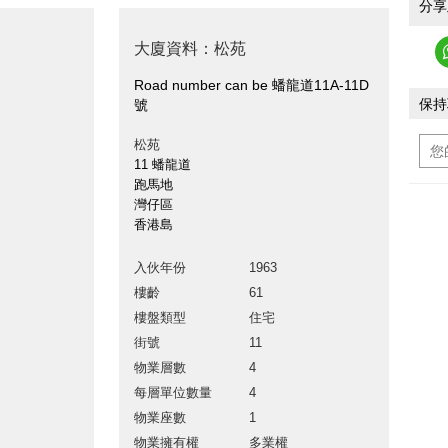
分享
大廈資料：松苑
Road number can be 蟠龍道11A-11D
保持
號
松苑
11 蟠龍道
跑馬地
灣仔區
香港島
入伙年份
1963
樓齡
61
樓盤類型
住宅
街號
11
物業層數
4
每層單位數量
4
物業座數
1
物業擁有權
多業權