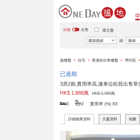
出租
出售
業主盤
建築面績
由
最細
搵樓盤
>
住宅
>
香港的出售樓盤
>
灣仔區
已過期
3房2廁,實用率高,連車位松苑出售單
HK$ 1,888萬
HK$ 1,980萬
3
2
實用率 (%)
83
詳細物業資料
大廈資料
地圖