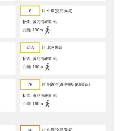
6
往
中環(交易廣場)
怡園, 黃泥涌峽道
站
距離
190m
41A
往
北角碼頭
怡園, 黃泥涌峽道
站
距離
190m
76
往
銅鑼灣(邊寧頓街)(循環線)
怡園, 黃泥涌峽道
站
距離
190m
66
往
中環(交易廣場)