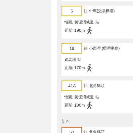
6
往
中環(交易廣場)
怡園, 黃泥涌峽道
站
距離
190m
19
往
小西灣 (藍灣半島)
跑馬地
站
距離
170m
41A
往
北角碼頭
怡園, 黃泥涌峽道
站
距離
190m
新巴
63
往
北角碼頭