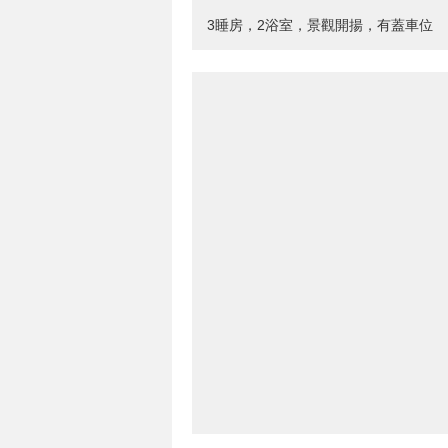
3睡房，2浴室，景觀開揚，有蓋車位