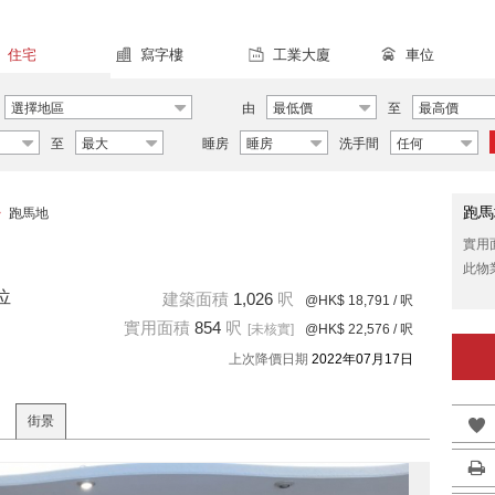
住宅
寫字樓
工業大廈
車位
選擇地區
由
最低價
至
最高價
至
最大
睡房
睡房
洗手間
任何
跑馬
>
跑馬地
實用
此物
位
建築面積
1,026
呎
@HK$ 18,791
/ 呎
實用面積
854
呎
[未核實]
@HK$ 22,576
/ 呎
上次降價日期
2022年07月17日
街景