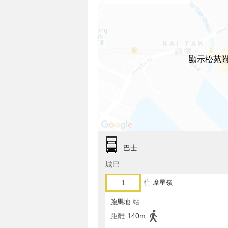
顯示松苑
巴士
城巴
1
往
摩星嶺
跑馬地
站
距離
140m