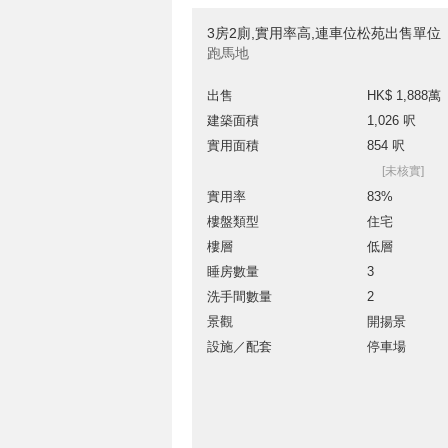
3房2廁,實用率高,連車位松苑出售單位
跑馬地
出售
HK$ 1,888萬
建築面積
1,026 呎
實用面積
854 呎
[未核實]
實用率
83%
樓盤類型
住宅
樓層
低層
睡房數量
3
洗手間數量
2
景觀
開揚景
設施／配套
停車場