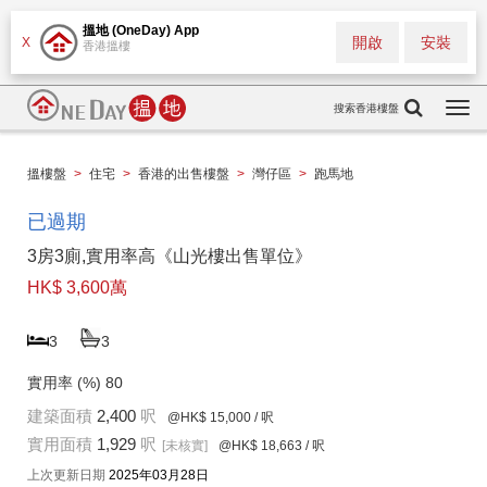
搵地 (OneDay) App
開啟
安裝
X
香港搵樓
搜索香港樓盤
Togg
navi
搵樓盤
>
住宅
>
香港的出售樓盤
>
灣仔區
>
跑馬地
已過期
3房3廁,實用率高《山光樓出售單位》
HK$ 3,600萬
3
3
實用率 (%)
80
建築面積
2,400
呎
@HK$ 15,000
/ 呎
實用面積
1,929
呎
[未核實]
@HK$ 18,663
/ 呎
上次更新日期
2025年03月28日