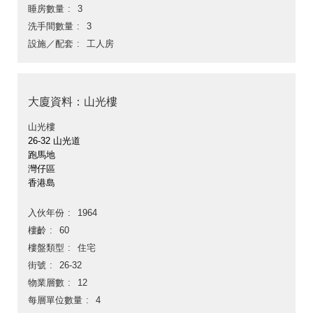
睡房數量
3
洗手間數量
3
設施／配套
工人房
大廈資料：山光樓
山光樓
26-32 山光道
跑馬地
灣仔區
香港島
入伙年份
1964
樓齡
60
樓盤類型
住宅
街號
26-32
物業層數
12
每層單位數量
4