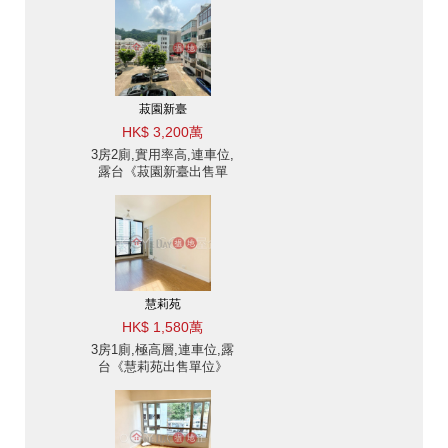
菽園新臺
HK$ 3,200萬
3房2廁,實用率高,連車位,
露台《菽園新臺出售單
位》
慧莉苑
HK$ 1,580萬
3房1廁,極高層,連車位,露
台《慧莉苑出售單位》