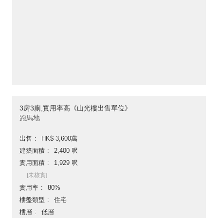
3房3廁,實用率高《山光樓出售單位》
跑馬地
出售
HK$ 3,600萬
建築面積
2,400 呎
實用面積
1,929 呎
[未核實]
實用率
80%
樓盤類型
住宅
樓層
低層