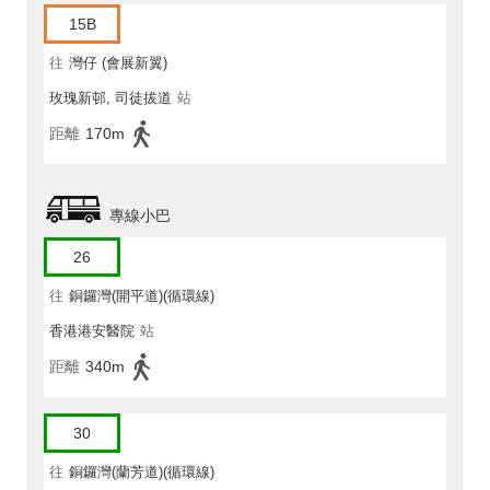
15B
往
灣仔 (會展新翼)
玫瑰新邨, 司徒拔道
站
距離
170m
專線小巴
26
往
銅鑼灣(開平道)(循環線)
香港港安醫院
站
距離
340m
30
往
銅鑼灣(蘭芳道)(循環線)