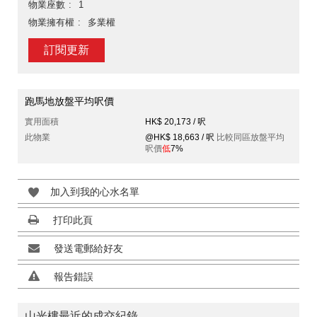
物業座數
1
物業擁有權
多業權
訂閱更新
跑馬地放盤平均呎價
實用面積
HK$ 20,173 / 呎
此物業
@HK$ 18,663 / 呎
比較同區放盤平均
呎價
低
7%
加入到我的心水名單
打印此頁
發送電郵給好友
報告錯誤
山光樓最近的成交紀錄