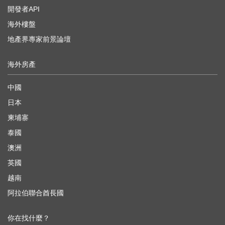
開發者API
海外樓盤
地產界專家前景論壇
海外房產
中國
日本
柬埔寨
泰國
澳洲
英國
越南
阿拉伯聯合酋長國
你在找什麼？