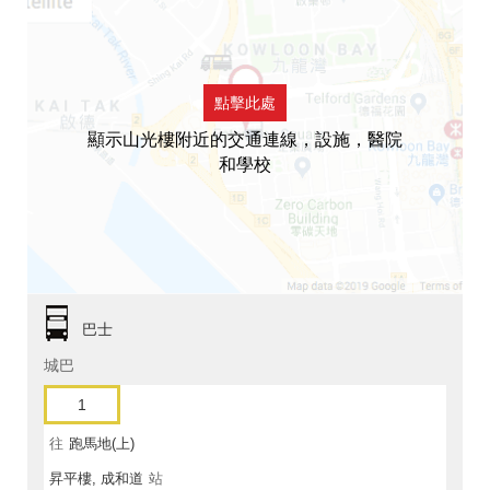
點擊此處
顯示山光樓附近的交通連線，設施，醫院
和學校
巴士
城巴
1
往
跑馬地(上)
昇平樓, 成和道
站