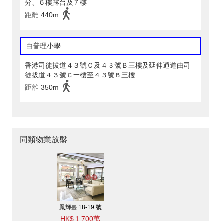
分、６樓露台及７樓
距離
440m
白普理小學
香港司徒拔道４３號Ｃ及４３號Ｂ三樓及延伸通道由司
徒拔道４３號Ｃ一樓至４３號Ｂ三樓
距離
350m
同類物業放盤
鳳輝臺 18-19 號
HK$ 1,700萬