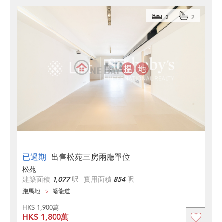
3
2
已過期
出售松苑三房兩廳單位
松苑
建築面積
1,077
呎
實用面積
854
呎
跑馬地
蟠龍道
HK$ 1,900萬
HK$ 1,800萬