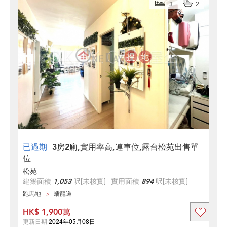
3
2
已過期
3房2廁,實用率高,連車位,露台松苑出售單
位
松苑
建築面積
1,053
呎
[未核實]
實用面積
894
呎
[未核實]
跑馬地
蟠龍道
HK$ 1,900萬
更新日期
2024年05月08日