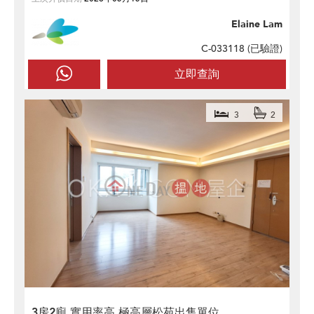
Elaine Lam
C-033118 (
已驗證
)
立即查詢
3
2
3房2廁,實用率高,極高層松苑出售單位