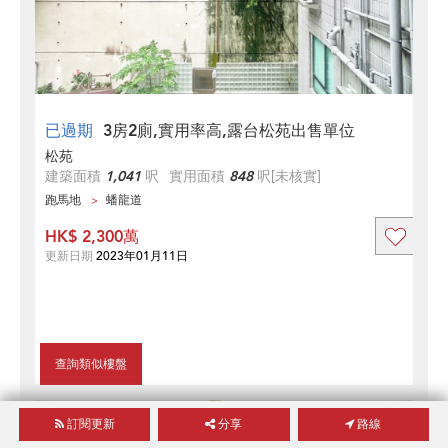
已過期
3房2廁,實用率高,露台松苑出售單位
松苑
建築面積
1,041
呎
實用面積
848
呎
[未核實]
跑馬地
蟠龍道
HK$ 2,300萬
更新日期
2023年01月11日
查詢類似樓盤
2
2
訂閱更新
分享
路線