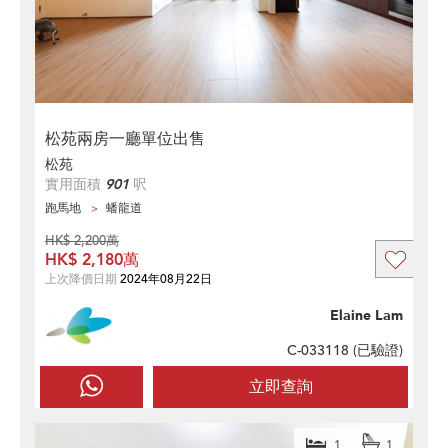
松苑兩房一廳單位出售
松苑
實用面積
901
呎
跑馬地
蟠龍道
HK$ 2,200萬
HK$ 2,180萬
上次降價日期
2024年08月22日
Elaine Lam
C-033118 (
已驗證
)
立即查詢
1
1