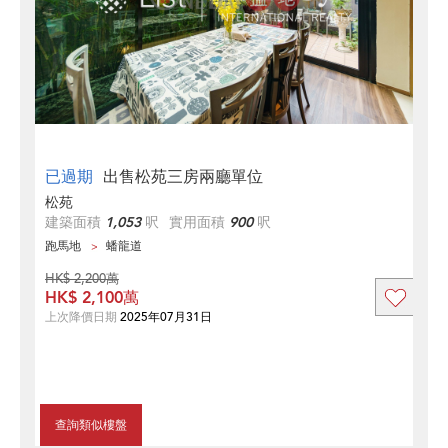
已過期
出售松苑三房兩廳單位
松苑
建築面積
1,053
呎
實用面積
900
呎
跑馬地
蟠龍道
HK$ 2,200萬
HK$ 2,100萬
上次降價日期
2025年07月31日
查詢類似樓盤