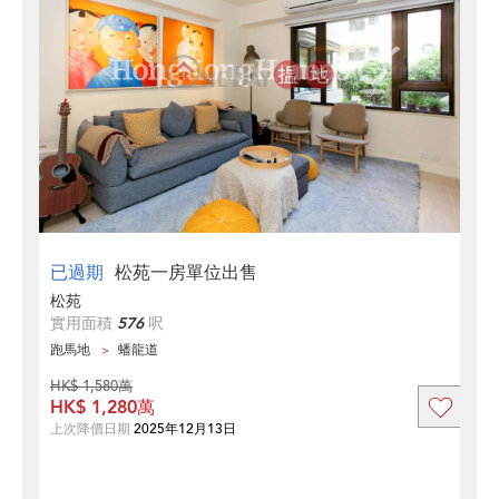
已過期
松苑一房單位出售
松苑
實用面積
576
呎
跑馬地
蟠龍道
HK$ 1,580萬
HK$ 1,280萬
上次降價日期
2025年12月13日