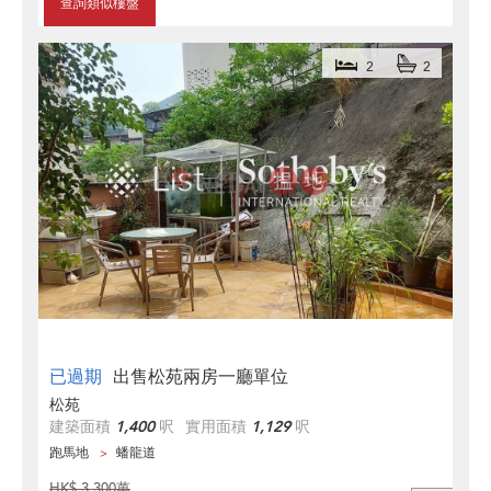
查詢類似樓盤
2
2
已過期
出售松苑兩房一廳單位
松苑
建築面積
1,400
呎
實用面積
1,129
呎
跑馬地
蟠龍道
HK$ 3,300萬