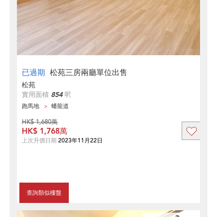
已過期
松苑三房兩廳單位出售
松苑
實用面積
854
呎
跑馬地
蟠龍道
HK$ 1,680萬
HK$ 1,768萬
上次升價日期
2023年11月22日
查詢類似樓盤