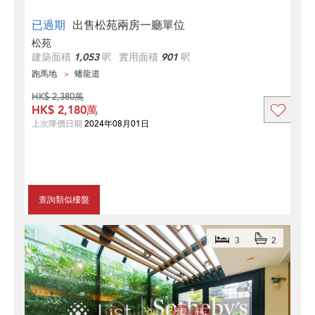
已過期
出售松苑兩房一廳單位
松苑
建築面積
1,053
呎
實用面積
901
呎
跑馬地
蟠龍道
HK$ 2,380萬
HK$ 2,180萬
上次降價日期
2024年08月01日
查詢類似樓盤
3
2