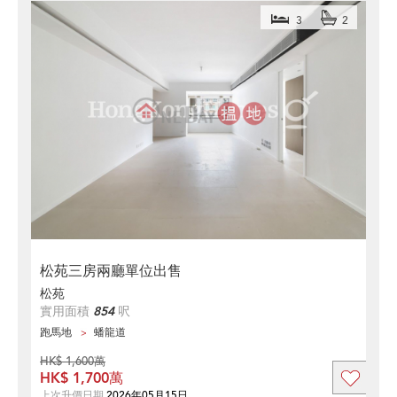
3
2
松苑三房兩廳單位出售
松苑
實用面積
854
呎
跑馬地
蟠龍道
HK$ 1,600萬
HK$ 1,700萬
上次升價日期
2026年05月15日