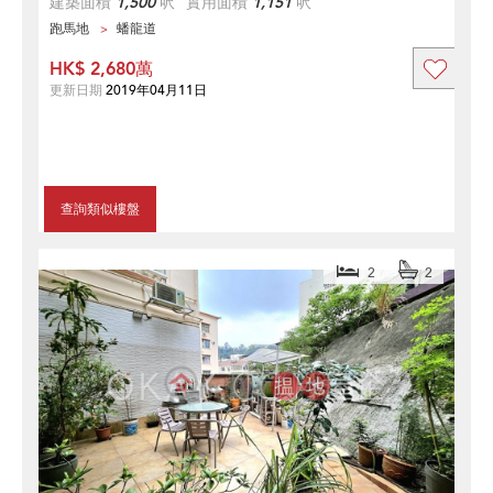
建築面積
1,500
呎
實用面積
1,151
呎
跑馬地
蟠龍道
HK$ 2,680萬
更新日期
2019年04月11日
查詢類似樓盤
2
2