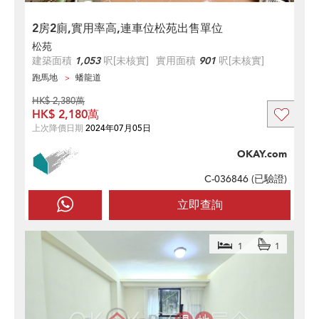
2房2廁,實用率高,連車位松苑出售單位
松苑
建築面積
1,053
呎
[未核實]
實用面積
901
呎
[未核實]
跑馬地
蟠龍道
HK$ 2,380萬
HK$ 2,180萬
上次降價日期
2024年07月05日
OKAY.com
C-036846 (
已驗證
)
立即查詢
1
1