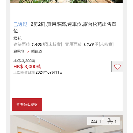
已過期
2房2廁,實用率高,連車位,露台松苑出售單
位
松苑
建築面積
1,400
呎
[未核實]
實用面積
1,129
呎
[未核實]
跑馬地
蟠龍道
HK$ 3,300萬
HK$ 3,000萬
上次降價日期
2024年09月11日
查詢類似樓盤
1
1