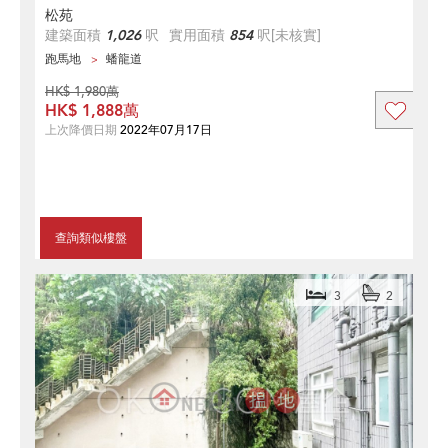
松苑
建築面積
1,026
呎
實用面積
854
呎
[未核實]
跑馬地
蟠龍道
HK$ 1,980萬
HK$ 1,888萬
上次降價日期
2022年07月17日
查詢類似樓盤
3
2