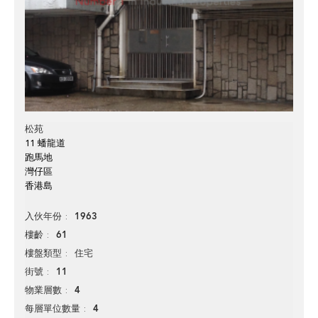
松苑
11 蟠龍道
跑馬地
灣仔區
香港島
1963
入伙年份
61
樓齡
住宅
樓盤類型
11
街號
4
物業層數
4
每層單位數量