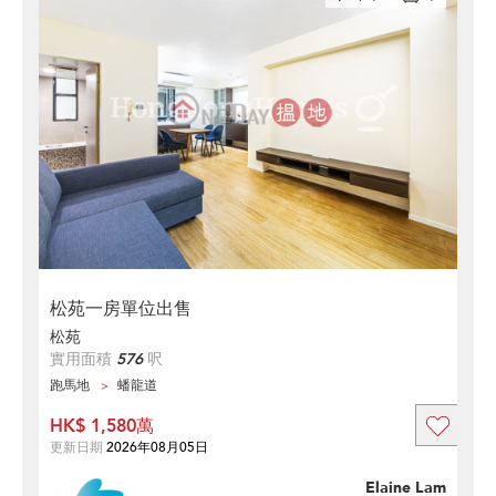
松苑一房單位出售
松苑
實用面積
576
呎
跑馬地
蟠龍道
HK$ 1,580萬
更新日期
2026年08月05日
Elaine Lam