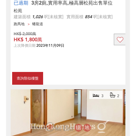
已過期
3房2廁,實用率高,極高層松苑出售單位
松苑
建築面積
1,026
呎
[未核實]
實用面積
854
呎
[未核實]
跑馬地
蟠龍道
HK$ 2,000萬
HK$ 1,800萬
上次降價日期
2023年11月09日
查詢類似樓盤
3
2