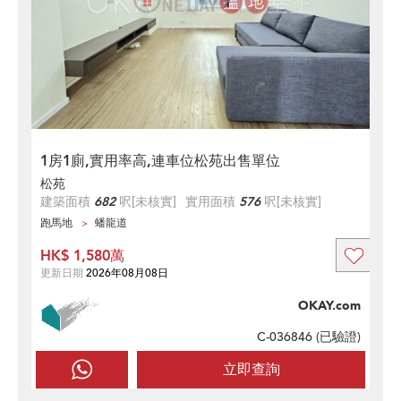
1房1廁,實用率高,連車位松苑出售單位
松苑
建築面積
682
呎
[未核實]
實用面積
576
呎
[未核實]
跑馬地
蟠龍道
HK$ 1,580萬
更新日期
2026年08月08日
OKAY.com
C-036846 (
已驗證
)
立即查詢