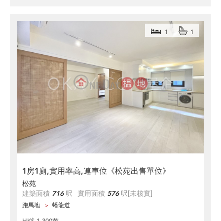
1
1
1房1廁,實用率高,連車位《松苑出售單位》
松苑
建築面積
716
呎
實用面積
576
呎
[未核實]
跑馬地
蟠龍道