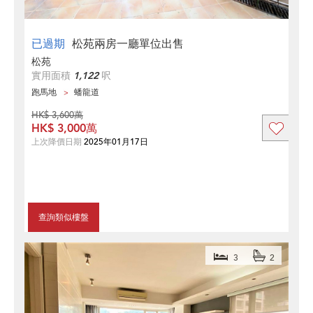
已過期
松苑兩房一廳單位出售
松苑
實用面積
1,122
呎
跑馬地
蟠龍道
HK$ 3,600萬
HK$ 3,000萬
上次降價日期
2025年01月17日
查詢類似樓盤
3
2