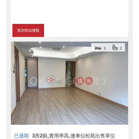
查詢類似樓盤
3
2
已過期
3房2廁,實用率高,連車位松苑出售單位