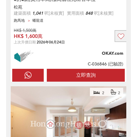
松苑
建築面積
1,041
呎
[未核實]
實用面積
848
呎
[未核實]
跑馬地
蟠龍道
HK$ 1,500萬
HK$ 1,600萬
上次升價日期
2026年06月24日
OKAY.com
C-036846 (
已驗證
)
立即查詢
2
2