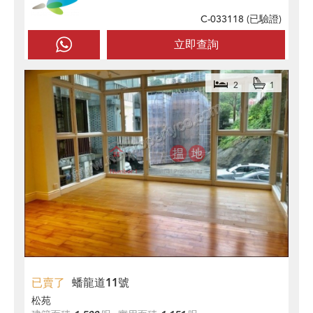
C-033118 (
已驗證
)
立即查詢
2
1
已賣了
蟠龍道11號
松苑