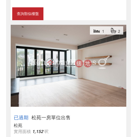
查詢類似樓盤
1
2
已過期
松苑一房單位出售
松苑
實用面積
1,152
呎