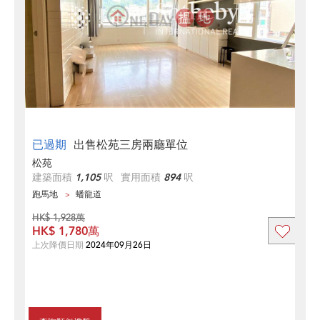
已過期
出售松苑三房兩廳單位
松苑
建築面積
1,105
呎
實用面積
894
呎
跑馬地
蟠龍道
HK$ 1,928萬
HK$ 1,780萬
上次降價日期
2024年09月26日