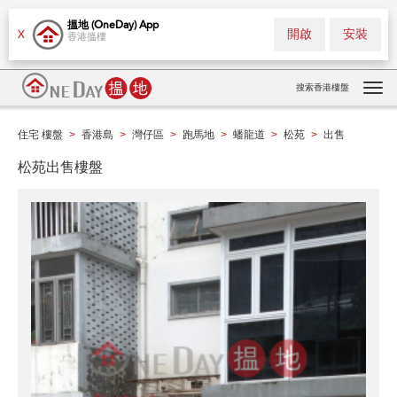
搵地 (OneDay) App
開啟
安裝
X
香港搵樓
搜索香港樓盤
Tog
navi
住宅 樓盤
香港島
灣仔區
跑馬地
蟠龍道
松苑
出售
>
>
>
>
>
>
松苑出售樓盤