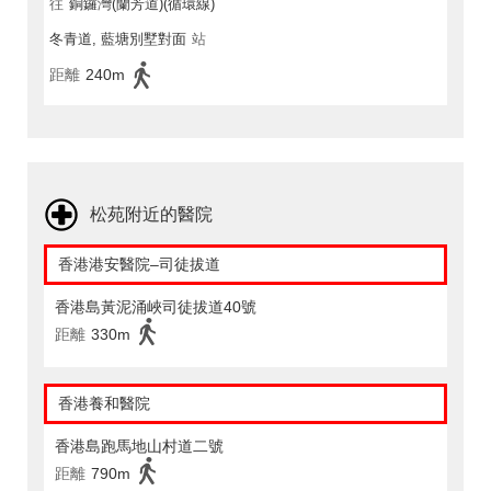
往
銅鑼灣(蘭芳道)(循環線)
冬青道, 藍塘別墅對面
站
距離
240m
松苑附近的醫院
香港港安醫院–司徒拔道
香港島黃泥涌峽司徒拔道40號
距離
330m
香港養和醫院
香港島跑馬地山村道二號
距離
790m