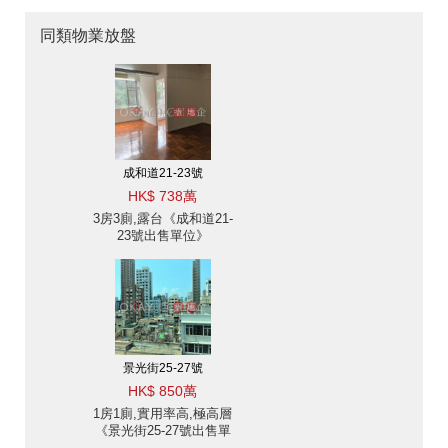
同類物業放盤
成和道21-23號
HK$ 738萬
3房3廁,露台《成和道21-
23號出售單位》
景光街25-27號
HK$ 850萬
1房1廁,實用率高,極高層
《景光街25-27號出售單
位》