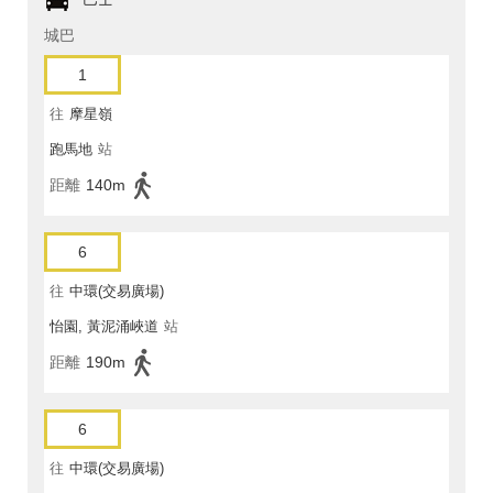
城巴
1
往
摩星嶺
跑馬地
站
距離
140m
6
往
中環(交易廣場)
怡園, 黃泥涌峽道
站
距離
190m
6
往
中環(交易廣場)