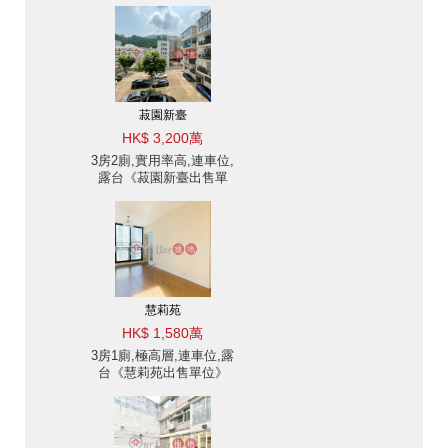
菽園新臺
HK$ 3,200萬
3房2廁,實用率高,連車位,
露台《菽園新臺出售單
位》
慧莉苑
HK$ 1,580萬
3房1廁,極高層,連車位,露
台《慧莉苑出售單位》