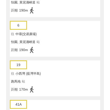
怡園, 黃泥涌峽道
站
距離
190m
6
往
中環(交易廣場)
怡園, 黃泥涌峽道
站
距離
190m
19
往
小西灣 (藍灣半島)
跑馬地
站
距離
170m
41A