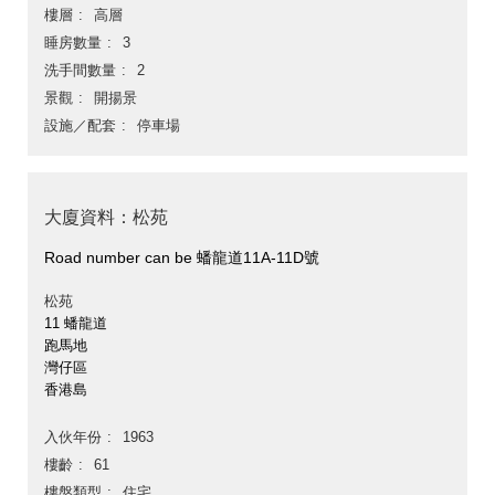
樓層
高層
睡房數量
3
洗手間數量
2
景觀
開揚景
設施／配套
停車場
大廈資料：松苑
Road number can be 蟠龍道11A-11D號
松苑
11 蟠龍道
跑馬地
灣仔區
香港島
入伙年份
1963
樓齡
61
樓盤類型
住宅