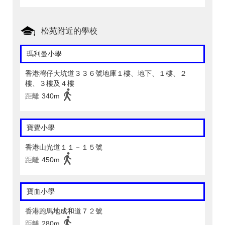
松苑附近的學校
瑪利曼小學
香港灣仔大坑道３３６號地庫１樓、地下、１樓、２
樓、３樓及４樓
距離
340m
寶覺小學
香港山光道１１－１５號
距離
450m
寶血小學
香港跑馬地成和道７２號
距離
280m