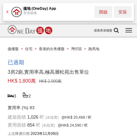
搵地 (OneDay) App
開啟
安裝
X
香港搵樓
搜索香港樓盤
Togg
navi
搵樓盤
>
住宅
>
香港的出售樓盤
>
灣仔區
>
跑馬地
已過期
3房2廁,實用率高,極高層松苑出售單位
HK$ 1,800萬
HK$ 2,000萬
3
2
實用率 (%)
83
建築面積
1,026
呎
[未核實]
@HK$ 20,468
/ 呎
實用面積
854
呎
[未核實]
@HK$ 24,590
/ 呎
上次降價日期
2023年11月09日