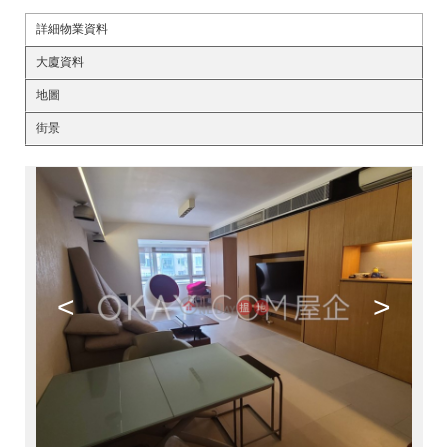
詳細物業資料
大廈資料
地圖
街景
<
>