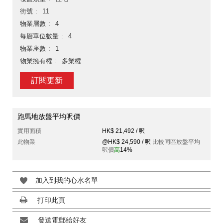
街號
11
物業層數
4
每層單位數量
4
物業座數
1
物業擁有權
多業權
訂閱更新
跑馬地放盤平均呎價
實用面積
HK$ 21,492 / 呎
此物業
@HK$ 24,590 / 呎
比較同區放盤平均
呎價
高
14%
加入到我的心水名單
打印此頁
發送電郵給好友