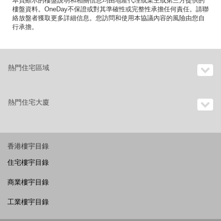
本頁顯示的樓盤說明和相關信息均由地產代理或業主或第三方提供的
樓盤資料。OneDay不保證或對其準確性或完整性承擔任何責任。請聯
絡放盤者獲取更多詳細信息。您訪問和使用本協議內容的風險由您自
行承擔。
熱門住宅區域
熱門住宅大廈
香港樓宇目錄
住宅樓宇目錄
商業樓宇目錄
工業樓宇目錄