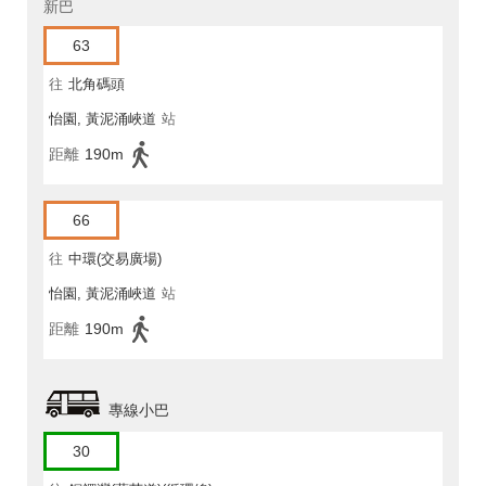
新巴
63
往
北角碼頭
怡園, 黃泥涌峽道
站
距離
190m
66
往
中環(交易廣場)
怡園, 黃泥涌峽道
站
距離
190m
專線小巴
30