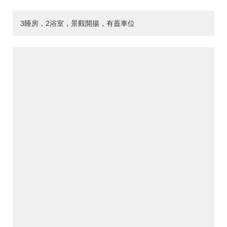
3睡房，2浴室，景觀開揚，有蓋車位