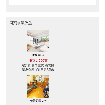
同類物業放盤
逸意居2座
HK$ 1,500萬
2房1廁,實用率高,極高層,
星級會所《逸意居2座出
售單位》
欣景花園 1座