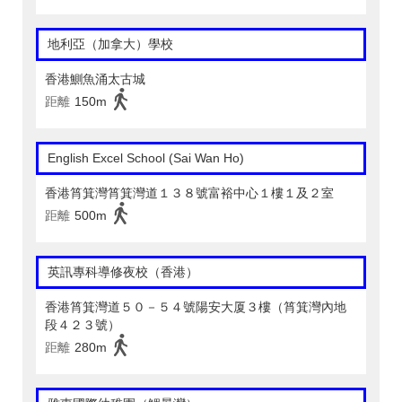
地利亞（加拿大）學校
香港鰂魚涌太古城
距離
150m
English Excel School (Sai Wan Ho)
香港筲箕灣筲箕灣道１３８號富裕中心１樓１及２室
距離
500m
英訊專科導修夜校（香港）
香港筲箕灣道５０－５４號陽安大厦３樓（筲箕灣內地
段４２３號）
距離
280m