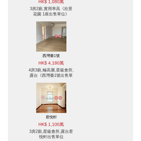
HK$ 1,080萬
3房2廁,實用率高《欣景
花園 1座出售單位》
西灣臺1號
HK$ 4,180萬
4房3廁,極高層,星級會所,
露台《西灣臺1號出售單
位》
君悅軒
HK$ 1,100萬
3房2廁,星級會所,露台君
悅軒出售單位