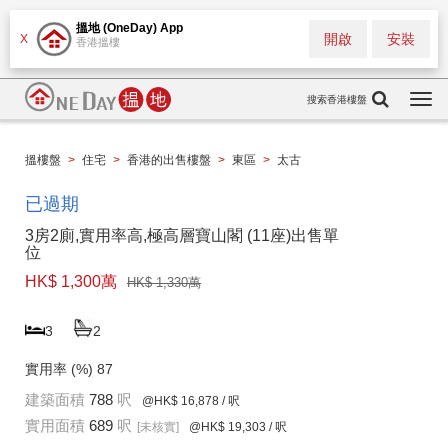
搵地 (OneDay) App
開啟
安裝
X
香港搵樓
搜索香港樓盤
Togg
navi
搵樓盤
>
住宅
>
香港的出售樓盤
>
東區
>
太古
已過期
3房2廁,實用率高,極高層寶山閣 (11座)出售單
位
HK$ 1,300萬
HK$ 1,330萬
3
2
實用率 (%)
87
建築面積
788
呎
@HK$ 16,878
/ 呎
實用面積
689
呎
[未核實]
@HK$ 19,303
/ 呎