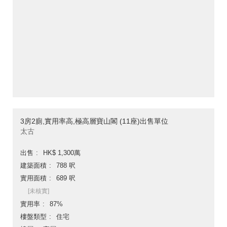
3房2廁,實用率高,極高層寶山閣 (11座)出售單位
太古
出售
HK$ 1,300萬
建築面積
788 呎
實用面積
689 呎
[未核實]
實用率
87%
樓盤類型
住宅