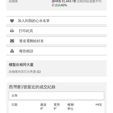
此物業
@HK$ 31,443 / 呎
比較同區放盤平均
呎價
高
40%
加入到我的心水名單
打印此頁
發送電郵給好友
報告錯誤
樓盤在相同大廈
此物業的其它出售盤
(1)
西灣臺1號最近的成交紀錄
出售
日期
建築
實用
樓層/
HK$
2
2
ft
ft
單位