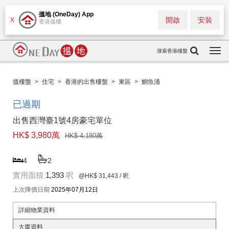
搵地 (OneDay) App
開啟
安裝
X
香港搵樓
搜索香港樓盤
Togg
navi
搵樓盤
>
住宅
>
香港的出售樓盤
>
東區
>
鰂魚涌
已過期
出售西灣臺1號4房豪宅單位
HK$ 3,980萬
HK$ 4,180萬
4
2
實用面積
1,393
呎
@HK$ 31,443
/ 呎
上次降價日期
2025年07月12日
詳細物業資料
大廈資料