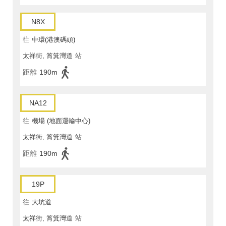
N8X
往
中環(港澳碼頭)
太祥街, 筲箕灣道
站
距離
190m
NA12
往
機場 (地面運輸中心)
太祥街, 筲箕灣道
站
距離
190m
19P
往
大坑道
太祥街, 筲箕灣道
站