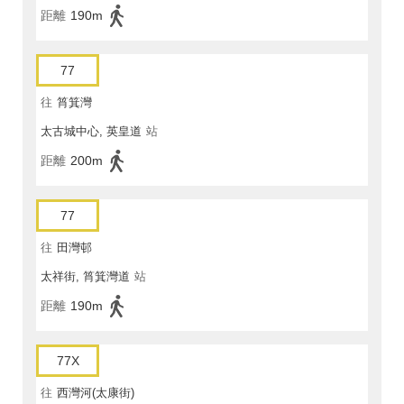
距離
190m
77
往
筲箕灣
太古城中心, 英皇道
站
距離
200m
77
往
田灣邨
太祥街, 筲箕灣道
站
距離
190m
77X
往
西灣河(太康街)