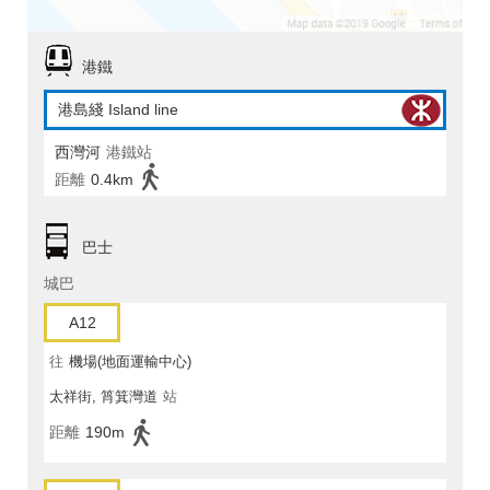
港鐵
港島綫 Island line
西灣河
港鐵站
距離
0.4km
巴士
城巴
A12
往
機場(地面運輸中心)
太祥街, 筲箕灣道
站
距離
190m