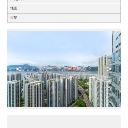
地圖
街景
<
>