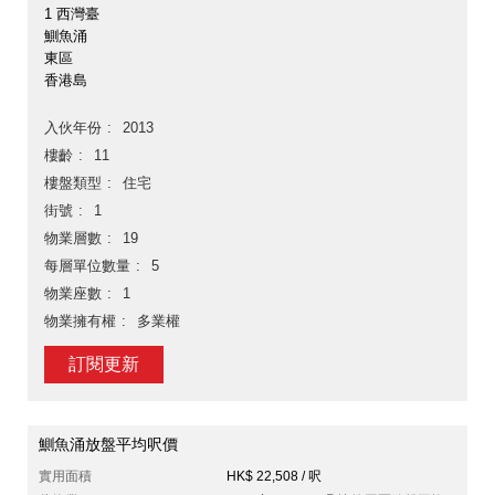
1 西灣臺
鰂魚涌
東區
香港島
入伙年份
2013
樓齡
11
樓盤類型
住宅
街號
1
物業層數
19
每層單位數量
5
物業座數
1
物業擁有權
多業權
訂閱更新
鰂魚涌放盤平均呎價
實用面積
HK$ 22,508 / 呎