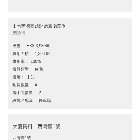
出售西灣臺1號4房豪宅單位
鰂魚涌
出售
HK$ 3,980萬
實用面積
1,393 呎
實用率
100%
樓盤類型
住宅
樓層
未知
睡房數量
4
洗手間數量
2
設施／配套
停車場
大廈資料：西灣臺1號
西灣臺1號