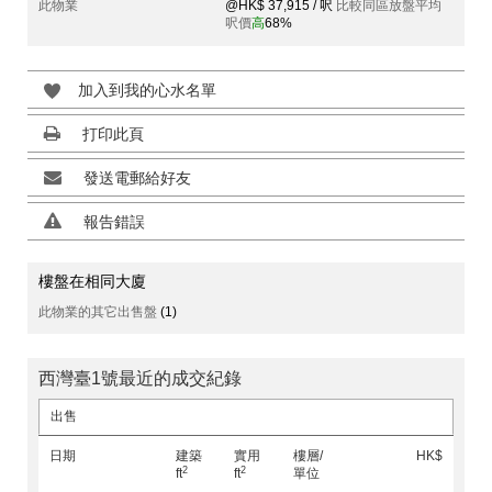
此物業
@HK$ 37,915 / 呎
比較同區放盤平均
呎價
高
68%
加入到我的心水名單
打印此頁
發送電郵給好友
報告錯誤
樓盤在相同大廈
此物業的其它出售盤
(1)
西灣臺1號最近的成交紀錄
出售
日期
建築
實用
樓層/
HK$
2
2
ft
ft
單位