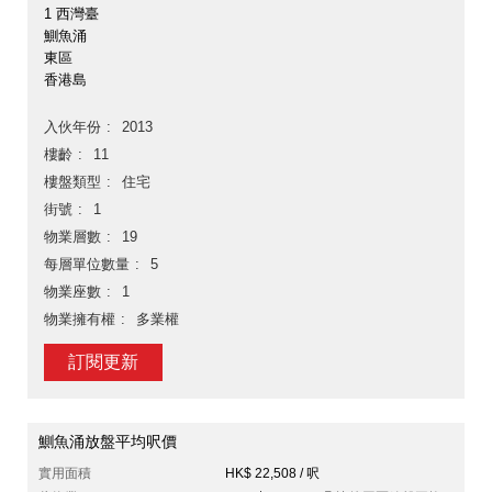
1 西灣臺
鰂魚涌
東區
香港島
入伙年份
2013
樓齡
11
樓盤類型
住宅
街號
1
物業層數
19
每層單位數量
5
物業座數
1
物業擁有權
多業權
訂閱更新
鰂魚涌放盤平均呎價
實用面積
HK$ 22,508 / 呎