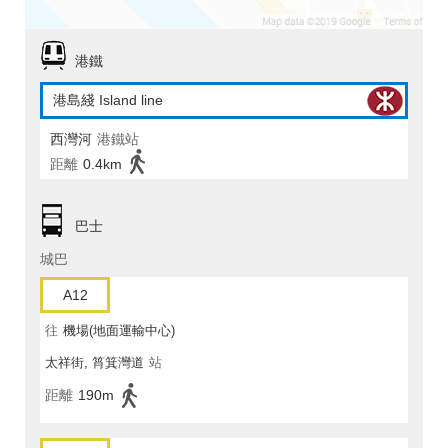
港鐵
港島綫 Island line
西灣河
港鐵站
距離
0.4km
巴士
城巴
A12
往
機場(地面運輸中心)
太祥街, 筲箕灣道
站
距離
190m