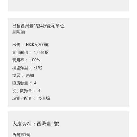
出售西灣臺1號4房豪宅單位
鰂魚涌
出售
HK$ 5,300萬
實用面積
1,688 呎
實用率
100%
樓盤類型
住宅
樓層
未知
睡房數量
4
洗手間數量
4
設施／配套
停車場
大廈資料：西灣臺1號
西灣臺1號