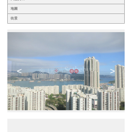
地圖
街景
<
>