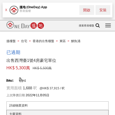
搵地 (OneDay) App
開啟
安裝
X
香港搵樓
搜索香港樓盤
Togg
navi
搵樓盤
>
住宅
>
香港的出售樓盤
>
東區
>
鰂魚涌
已過期
出售西灣臺1號4房豪宅單位
HK$ 5,300萬
HK$ 5,500萬
4
4
實用面積
1,688
呎
@HK$ 37,915
/ 呎
上次降價日期
2022年11月05日
詳細物業資料
大廈資料