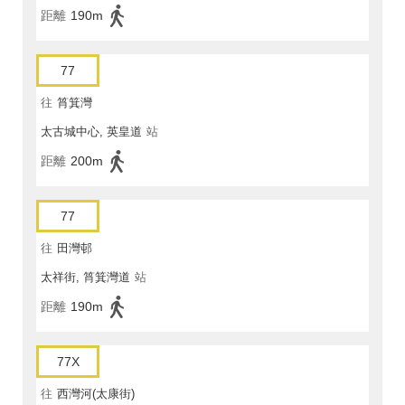
距離
190m
77
往
筲箕灣
太古城中心, 英皇道
站
距離
200m
77
往
田灣邨
太祥街, 筲箕灣道
站
距離
190m
77X
往
西灣河(太康街)