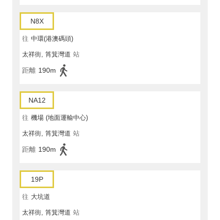
N8X
往
中環(港澳碼頭)
太祥街, 筲箕灣道
站
距離
190m
NA12
往
機場 (地面運輸中心)
太祥街, 筲箕灣道
站
距離
190m
19P
往
大坑道
太祥街, 筲箕灣道
站