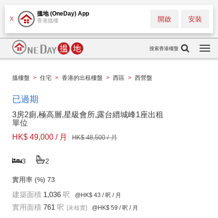
搵地 (OneDay) App
開啟
安裝
X
香港搵樓
搜索香港樓盤
Togg
navi
搵樓盤
>
住宅
>
香港的出租樓盤
>
西區
>
西營盤
已過期
3房2廁,極高層,星級會所,露台縉城峰1座出租
單位
HK$ 49,000 / 月
HK$ 48,500 / 月
3
2
實用率 (%)
73
建築面積
1,036
呎
@HK$ 43
/ 呎 / 月
實用面積
761
呎
[未核實]
@HK$ 59
/ 呎 / 月