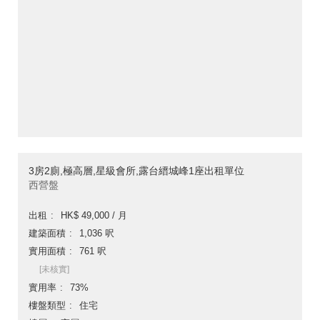
3房2廁,極高層,星級會所,露台縉城峰1座出租單位
西營盤
出租
HK$ 49,000 / 月
建築面積
1,036 呎
實用面積
761 呎
[未核實]
實用率
73%
樓盤類型
住宅