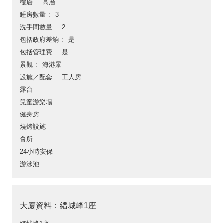
樓層
高層
睡房數量
3
洗手間數量
2
包括政府差餉
是
包括管理費
是
景觀
海港景
設施／配套
工人房
露台
兒童游樂場
健身房
燒烤設施
會所
24小時安保
游泳池
大廈資料：縉城峰1座