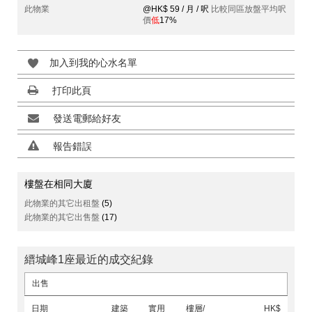
此物業
@HK$ 59 / 月 / 呎
比較同區放盤平均呎
價
低
17%
加入到我的心水名單
打印此頁
發送電郵給好友
報告錯誤
樓盤在相同大廈
此物業的其它出租盤
(5)
此物業的其它出售盤
(17)
縉城峰1座最近的成交紀錄
出售
日期
建築
實用
樓層/
HK$