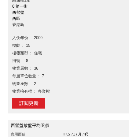
縉城峰1座
8 第一街
西營盤
西區
香港島
入伙年份
2009
樓齡
15
樓盤類型
住宅
街號
8
物業層數
36
每層單位數量
7
物業座數
2
物業擁有權
多業權
訂閱更新
西營盤放盤平均呎價
實用面積
HK$ 71 / 月 / 呎