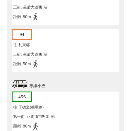
正街, 皇后大道西
站
距離
50m
94
往
利東邨
正街, 皇后大道西
站
距離
50m
專線小巴
45S
往
干德道(循環線)
第一街, 正街街市對出
站
距離
80m