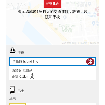
點擊此處
顯示縉城峰1座附近的交通連線，設施，醫
院和學校
港鐵
港島綫 Island line
西營盤
港鐵站
距離
0.1km
巴士
城巴