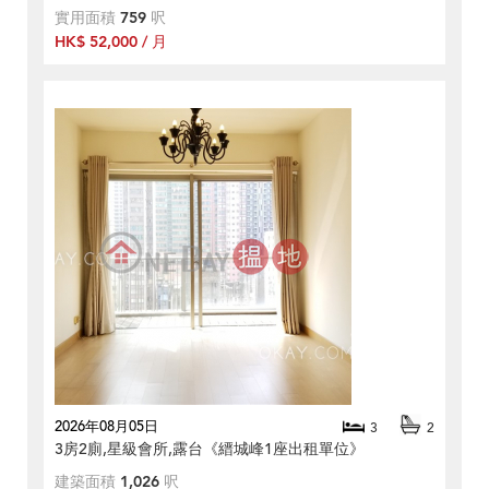
實用面積
759
呎
HK$ 52,000 / 月
2026年08月05日
3
2
3房2廁,星級會所,露台《縉城峰1座出租單位》
建築面積
1,026
呎