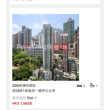
2026年08月05日
2
1
縉城峰1座兩房一廳單位出售
實用面積
554
呎
HK$ 1,680萬