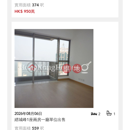
實用面積
374
呎
HK$ 950萬
2026年08月06日
2
1
縉城峰1座兩房一廳單位出售
實用面積
559
呎