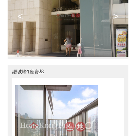
<
>
縉城峰1座賣盤