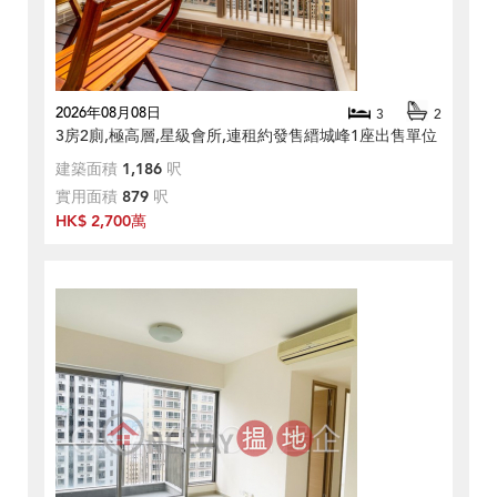
2026年08月08日
3
2
3房2廁,極高層,星級會所,連租約發售縉城峰1座出售單位
建築面積
1,186
呎
實用面積
879
呎
HK$ 2,700萬