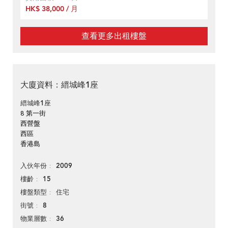
HK$ 38,000 / 月
查看更多出租樓盤
大廈資料：縉城峰1座
縉城峰1座
8 第一街
西營盤
西區
香港島
2009
入伙年份
15
樓齡
住宅
樓盤類型
8
街號
36
物業層數