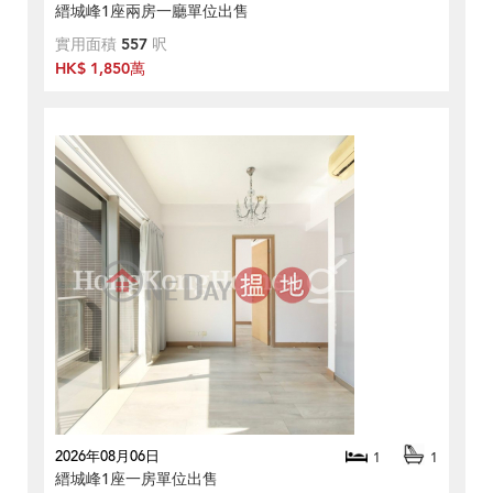
縉城峰1座兩房一廳單位出售
實用面積
557
呎
HK$ 1,850萬
2026年08月06日
1
1
縉城峰1座一房單位出售