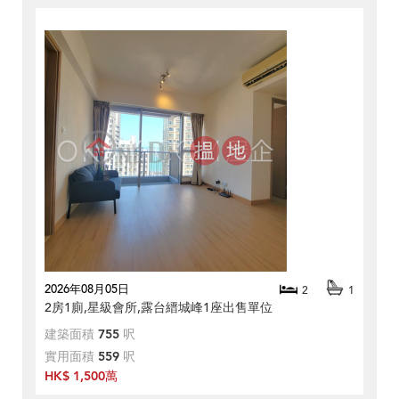
2026年08月05日
2
1
2房1廁,星級會所,露台縉城峰1座出售單位
建築面積
755
呎
實用面積
559
呎
HK$ 1,500萬