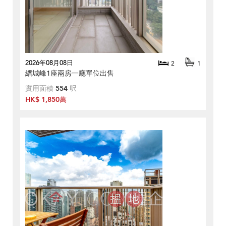
2026年08月08日
2
1
縉城峰1座兩房一廳單位出售
實用面積
554
呎
HK$ 1,850萬