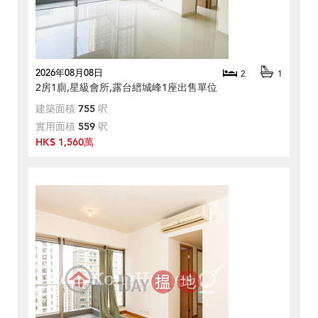
2026年08月08日
2
1
2房1廁,星級會所,露台縉城峰1座出售單位
建築面積
755
呎
實用面積
559
呎
HK$ 1,560萬