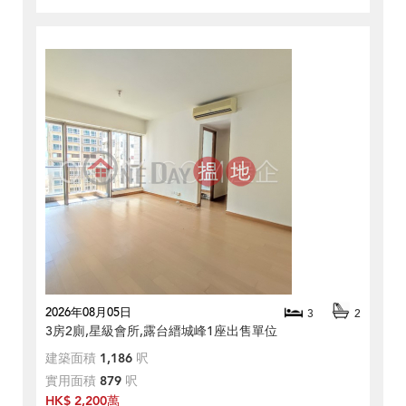
2026年08月05日
3
2
3房2廁,星級會所,露台縉城峰1座出售單位
建築面積
1,186
呎
實用面積
879
呎
HK$ 2,200萬