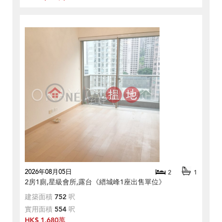
2026年08月05日
2
1
2房1廁,星級會所,露台《縉城峰1座出售單位》
建築面積
752
呎
實用面積
554
呎
HK$ 1,680萬