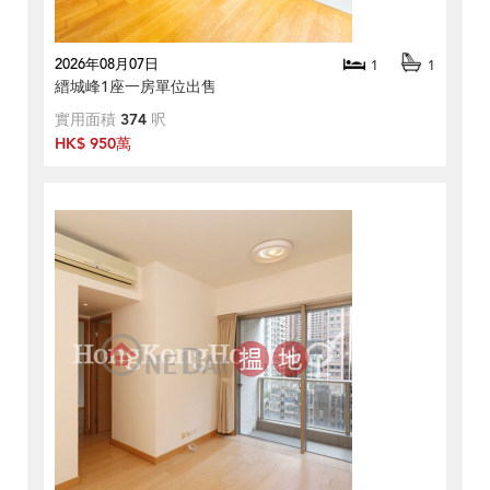
2026年08月07日
1
1
縉城峰1座一房單位出售
實用面積
374
呎
HK$ 950萬