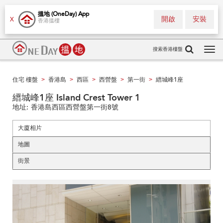
搵地 (OneDay) App
開啟
安裝
X
香港搵樓
搜索香港樓盤
Tog
navi
住宅 樓盤
香港島
西區
西營盤
第一街
縉城峰1座
>
>
>
>
>
縉城峰1座 Island Crest Tower 1
地址:
香港島西區西營盤第一街8號
大廈相片
地圖
街景