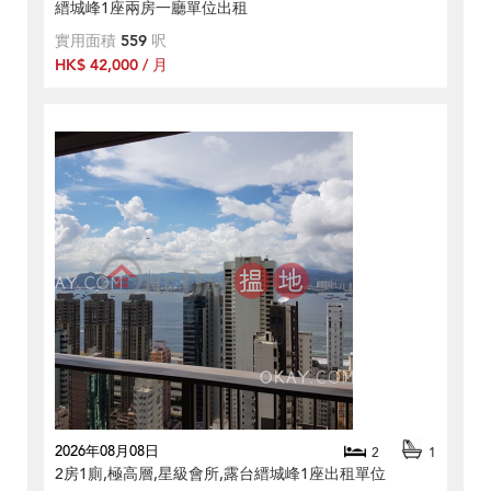
縉城峰1座兩房一廳單位出租
實用面積
559
呎
HK$ 42,000 / 月
2026年08月08日
2
1
2房1廁,極高層,星級會所,露台縉城峰1座出租單位