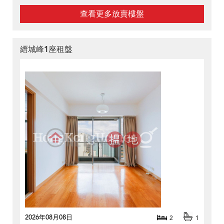
查看更多放賣樓盤
縉城峰1座租盤
2026年08月08日
2
1