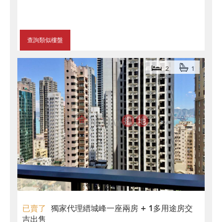
查詢類似樓盤
2
1
已賣了
獨家代理縉城峰一座兩房 + 1多用途房交
吉出售