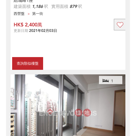
縉城峰1座
建築面積
1,186
呎
實用面積
879
呎
西營盤
第一街
HK$ 2,400萬
更新日期
2021年02月03日
查詢類似樓盤
1