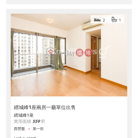
2
1
縉城峰1座兩房一廳單位出售
縉城峰1座
實用面積
559
呎
西營盤
第一街