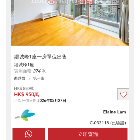
縉城峰1座一房單位出售
縉城峰1座
實用面積
374
呎
西營盤
第一街
HK$ 880萬
HK$ 950萬
上次升價日期
2026年05月27日
Elaine Lam
C-033118 (
已驗證
)
立即查詢