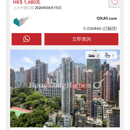
HK$ 1,680萬
上次升價日期
2026年04月15日
OKAY.com
C-036846 (
已驗證
)
立即查詢
2
1