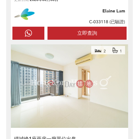
Elaine Lam
C-033118 (
已驗證
)
立即查詢
2
1
縉城峰1座兩房一廳單位出售