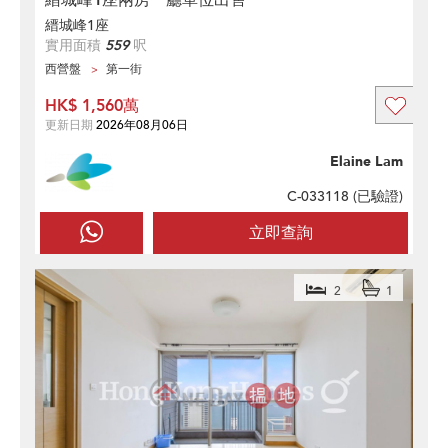
縉城峰1座
實用面積
559
呎
西營盤
第一街
HK$ 1,560萬
更新日期
2026年08月06日
Elaine Lam
C-033118 (
已驗證
)
立即查詢
2
1