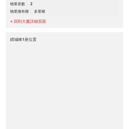
2
物業座數
多業權
物業擁有權
< 回到大廈詳細頁面
縉城峰1座位置