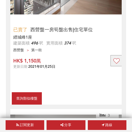
已賣了
西營盤一房筍盤出售|住宅單位
縉城峰1座
建築面積
496
呎
實用面積
374
呎
西營盤
第一街
HK$ 1,150萬
更新日期
2021年01月25日
查詢類似樓盤
3
訂閱更新
分享
路線