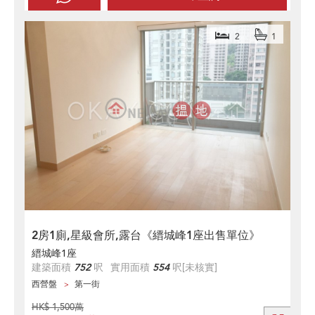
2
1
2房1廁,星級會所,露台《縉城峰1座出售單位》
縉城峰1座
建築面積
752
呎
實用面積
554
呎
[未核實]
西營盤
第一街
HK$ 1,500萬