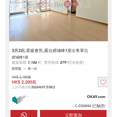
3房2廁,星級會所,露台縉城峰1座出售單位
縉城峰1座
建築面積
1,186
呎
實用面積
879
呎
[未核實]
西營盤
第一街
HK$ 2,180萬
HK$ 2,200萬
上次升價日期
2026年07月08日
OKAY.com
C-036846 (
已驗證
)
立即查詢