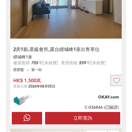
2房1廁,星級會所,露台縉城峰1座出售單位
縉城峰1座
建築面積
755
呎
[未核實]
實用面積
559
呎
[未核實]
西營盤
第一街
HK$ 1,500萬
更新日期
2026年08月05日
OKAY.com
C-036846 (
已驗證
)
立即查詢