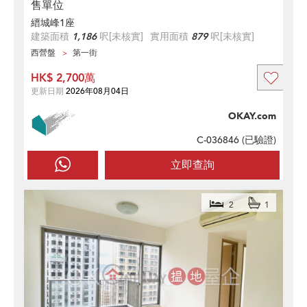
售單位
縉城峰1座
建築面積
1,186
呎
[未核實]
實用面積
879
呎
[未核實]
西營盤
第一街
HK$ 2,700萬
更新日期
2026年08月04日
OKAY.com
C-036846 (
已驗證
)
立即查詢
2
1