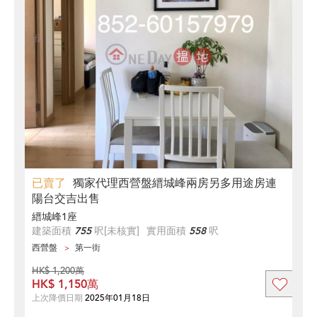
已賣了
獨家代理西營盤縉城峰兩房另多用途房連
陽台交吉出售
縉城峰1座
建築面積
755
呎
[未核實]
實用面積
558
呎
西營盤
第一街
HK$ 1,200萬
HK$ 1,150萬
上次降價日期
2025年01月18日