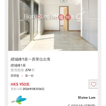
縉城峰1座一房單位出售
縉城峰1座
實用面積
374
呎
西營盤
第一街
HK$ 950萬
更新日期
2026年08月06日
Elaine Lam
C-033118 (
已驗證
)