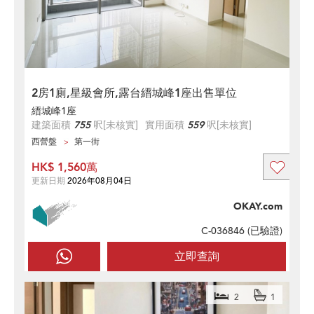
2房1廁,星級會所,露台縉城峰1座出售單位
縉城峰1座
建築面積
755
呎
[未核實]
實用面積
559
呎
[未核實]
西營盤
第一街
HK$ 1,560萬
更新日期
2026年08月04日
OKAY.com
C-036846 (
已驗證
)
立即查詢
2
1