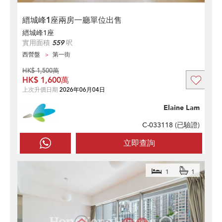
縉城峰1座兩房一廳單位出售
縉城峰1座
實用面積
559
呎
西營盤
第一街
HK$ 1,500萬
HK$ 1,600萬
上次升價日期
2026年06月04日
Elaine Lam
C-033118 (
已驗證
)
立即查詢
1
1