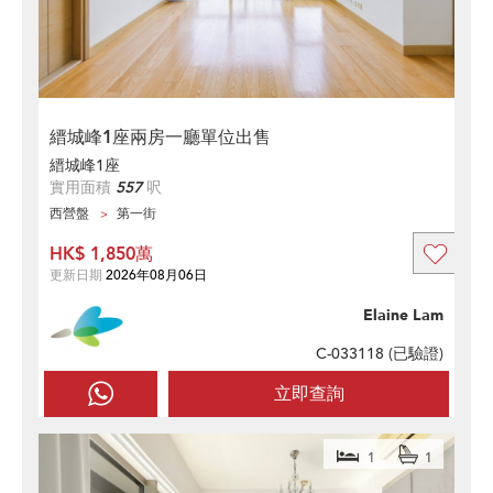
縉城峰1座兩房一廳單位出售
縉城峰1座
實用面積
557
呎
西營盤
第一街
HK$ 1,850萬
更新日期
2026年08月06日
Elaine Lam
C-033118 (
已驗證
)
立即查詢
1
1