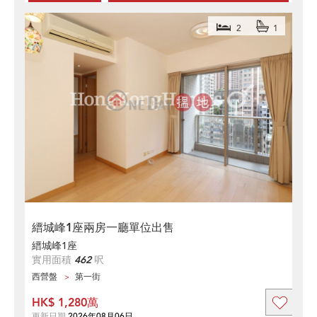
2
1
縉城峰1座兩房一廳單位出售
縉城峰1座
實用面積
462
呎
西營盤
第一街
HK$ 1,280萬
更新日期
2026年08月06日