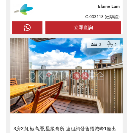
Elaine Lam
C-033118 (
已驗證
)
立即查詢
3
2
3房2廁,極高層,星級會所,連租約發售縉城峰1座出