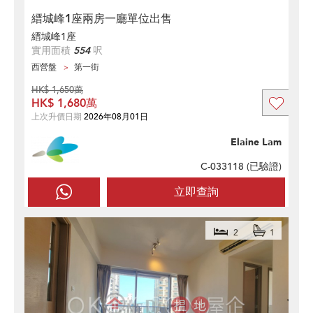
縉城峰1座兩房一廳單位出售
縉城峰1座
實用面積
554
呎
西營盤
第一街
HK$ 1,650萬
HK$ 1,680萬
上次升價日期
2026年08月01日
Elaine Lam
C-033118 (
已驗證
)
立即查詢
2
1