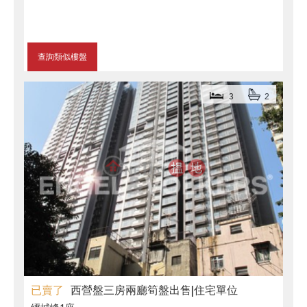
查詢類似樓盤
3
2
已賣了
西營盤三房兩廳筍盤出售|住宅單位