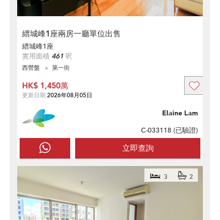
縉城峰1座兩房一廳單位出售
縉城峰1座
實用面積
461
呎
西營盤
第一街
HK$ 1,450萬
更新日期
2026年08月05日
Elaine Lam
C-033118 (
已驗證
)
立即查詢
3
2