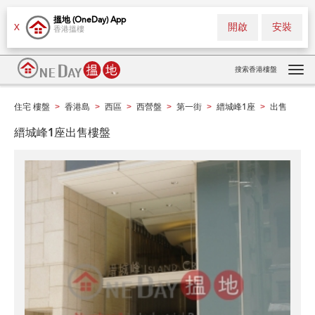
搵地 (OneDay) App
開啟
安裝
X
香港搵樓
搜索香港樓盤
Tog
navi
住宅 樓盤
香港島
西區
西營盤
第一街
縉城峰1座
出售
>
>
>
>
>
>
縉城峰1座出售樓盤