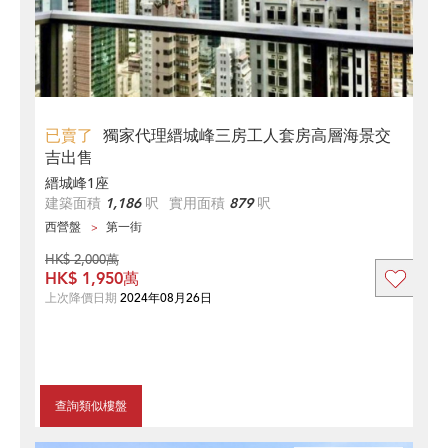
已賣了
獨家代理縉城峰三房工人套房高層海景交
吉出售
縉城峰1座
建築面積
1,186
呎
實用面積
879
呎
西營盤
第一街
HK$ 2,000萬
HK$ 1,950萬
上次降價日期
2024年08月26日
查詢類似樓盤