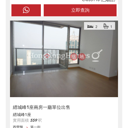
立即查詢
2
1
縉城峰1座兩房一廳單位出售
縉城峰1座
實用面積
559
呎
西營盤
第一街