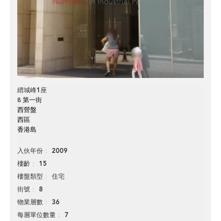
縉城峰1座
8 第一街
西營盤
西區
香港島
2009
入伙年份
15
樓齡
住宅
樓盤類型
8
街號
36
物業層數
7
每層單位數量