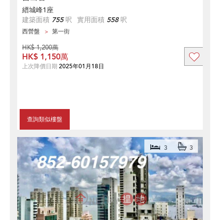
縉城峰1座
建築面積
755
呎
實用面積
558
呎
西營盤
第一街
HK$ 1,200萬
HK$ 1,150萬
上次降價日期
2025年01月18日
查詢類似樓盤
3
3