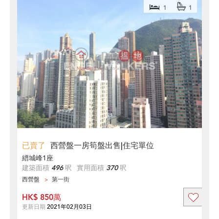
1
1
已賣了
西營盤一房筍盤出售|住宅單位
縉城峰1座
建築面積
496
呎
實用面積
370
呎
西營盤
第一街
HK$ 850萬
更新日期
2021年02月03日