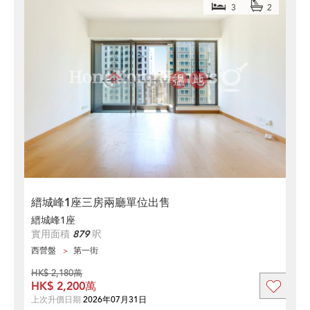
3
2
縉城峰1座三房兩廳單位出售
縉城峰1座
實用面積
879
呎
西營盤
第一街
HK$ 2,180萬
HK$ 2,200萬
上次升價日期
2026年07月31日