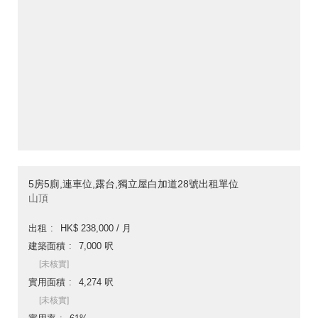
5房5廁,連車位,露台,獨立屋白加道28號出租單位
山頂
出租
HK$ 238,000 / 月
建築面積
7,000 呎
[未核實]
實用面積
4,274 呎
[未核實]