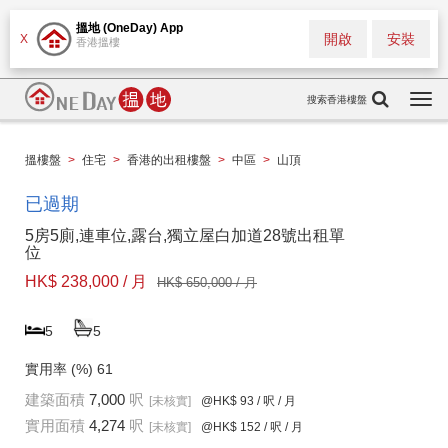
搵地 (OneDay) App
開啟
安裝
X
香港搵樓
搜索香港樓盤
Togg
navi
搵樓盤
>
住宅
>
香港的出租樓盤
>
中區
>
山頂
已過期
5房5廁,連車位,露台,獨立屋白加道28號出租單
位
HK$ 238,000 / 月
HK$ 650,000 / 月
5
5
實用率 (%)
61
建築面積
7,000
呎
[未核實]
@HK$ 93
/ 呎 / 月
實用面積
4,274
呎
[未核實]
@HK$ 152
/ 呎 / 月