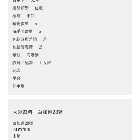
實用率
61%
樓盤類型
住宅
樓層
未知
睡房數量
5
洗手間數量
5
包括政府差餉
是
包括管理費
是
景觀
海港景
設施／配套
工人房
花園
平台
停車場
大廈資料：白加道28號
白加道28號
28 白加道
山頂