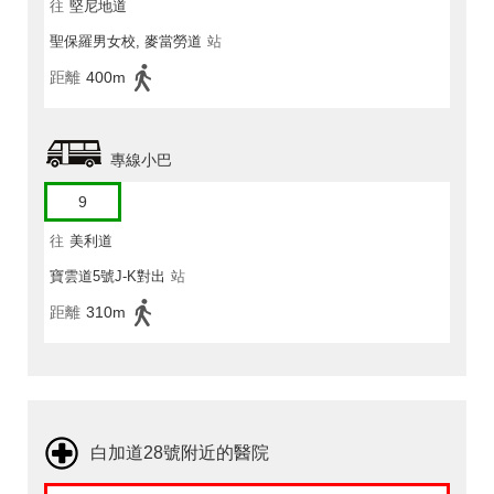
往
堅尼地道
聖保羅男女校, 麥當勞道
站
距離
400m
專線小巴
9
往
美利道
寶雲道5號J-K對出
站
距離
310m
白加道28號附近的醫院