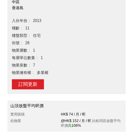
中區
香港島
入伙年份
2013
樓齡
11
樓盤類型
住宅
街號
28
物業層數
1
每層單位數量
1
物業座數
7
物業擁有權
多業權
訂閱更新
山頂放盤平均呎價
實用面積
HK$ 74 / 月 / 呎
此物業
@HK$ 152 / 月 / 呎
比較同區放盤平均
呎價
高
106%