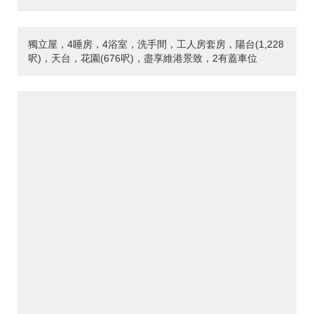
獨立屋，4睡房，4浴室，洗手間，工人房套房，陽台(1,228
呎)，天台，花園(676呎)，盡享維港景致，2有蓋車位