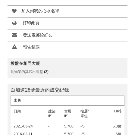
加入到我的心水名單
打印此頁
發送電郵給好友
報告錯誤
樓盤在相同大廈
此物業的其它出售盤
(2)
白加道28號最近的成交紀錄
出售
日期
建築
實用
樓層/
HK$
2
2
ft
ft
單位
2021-03-24
-
5,700
-/5
5.3億
2016-02-11
-
5,700
-/5
5億