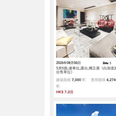
2026年08月06日
5
5房5廁,連車位,露台,獨立屋《白加道2
出售單位》
建築面積
7,000
呎
實用面積
4,274
呎
HK$ 7.2億