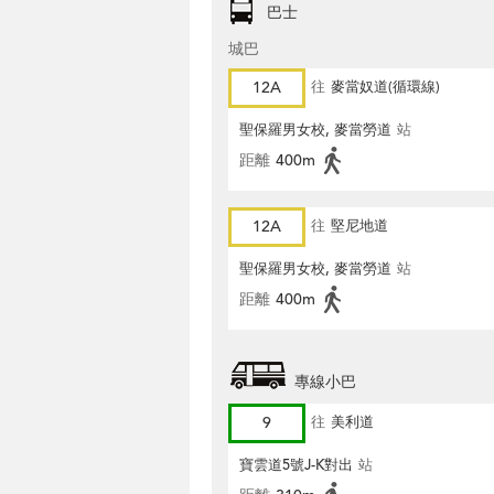
巴士
城巴
12A
往
麥當奴道(循環線)
聖保羅男女校, 麥當勞道
站
距離
400m
12A
往
堅尼地道
聖保羅男女校, 麥當勞道
站
距離
400m
專線小巴
9
往
美利道
寶雲道5號J-K對出
站