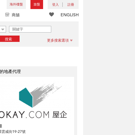
海外樓盤
放盤
登入
註冊
ENGLISH
商舖
搜索
更多搜索選項
的地產代理
環
雲咸街19-27號