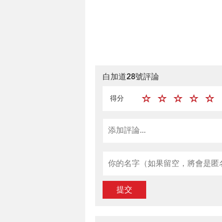
白加道28號評論
得分
提交