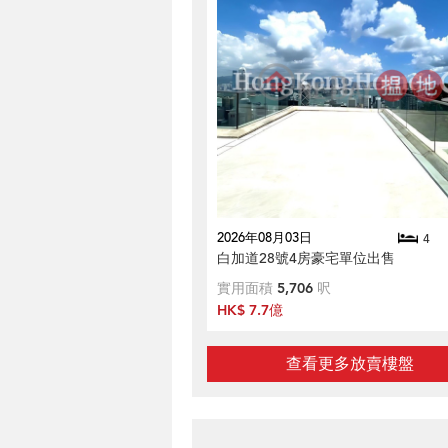
2026年08月03日
4
白加道28號4房豪宅單位出售
實用面積
5,706
呎
HK$ 7.7億
查看更多放賣樓盤