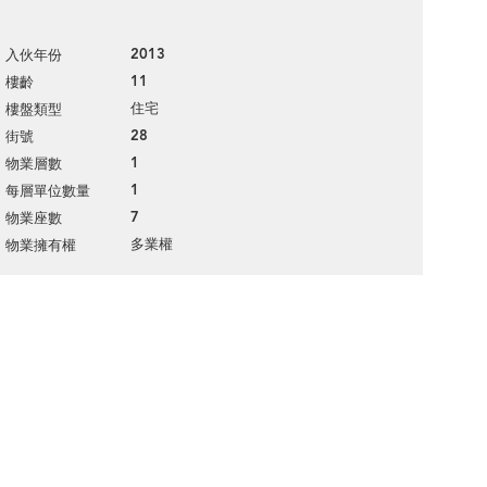
2013
入伙年份
11
樓齡
住宅
樓盤類型
28
街號
1
物業層數
1
每層單位數量
7
物業座數
多業權
物業擁有權