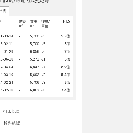
加道28號最近的成交紀錄
出售
期
建築
實用
樓層/
HK$
2
2
ft
ft
單位
5.3億
21-03-24
-
5,700
-/5
5億
6-02-11
-
5,700
-/5
7億
16-01-29
-
6,856
-/6
5億
15-06-18
-
5,271
-/1
6.9億
14-04-04
-
6,847
-/7
5.3億
14-03-19
-
5,692
-/2
5億
14-02-24
-
5,706
-/3
7.4億
14-02-18
-
6,863
-/8
打印此頁
報告錯誤