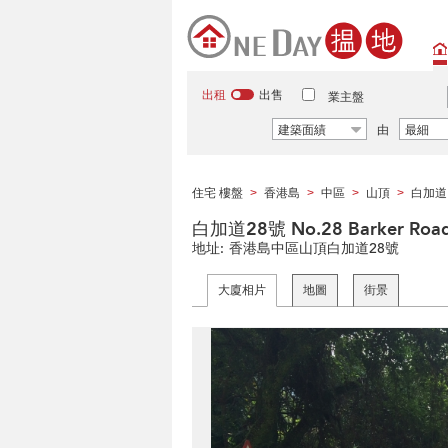
出租
出售
業主盤
建築面績
由
最細
住宅 樓盤
香港島
中區
山頂
白加道
>
>
>
>
白加道28號 No.28 Barker Roa
地址:
香港島中區山頂白加道28號
大廈相片
地圖
街景