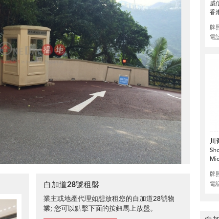
威
香
牌
電
川
Sho
Mid
牌
白加道28號租盤
電
業主或地產代理如想放租您的白加道28號物
業; 您可以點擊下面的按鈕馬上放盤。