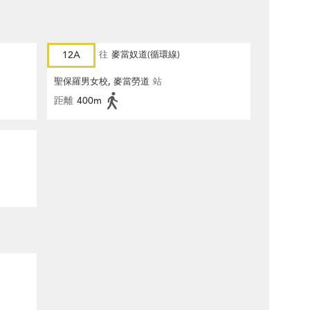
12A
往
麥當奴道(循環線)
聖保羅男女校, 麥當勞道
站
距離
400m