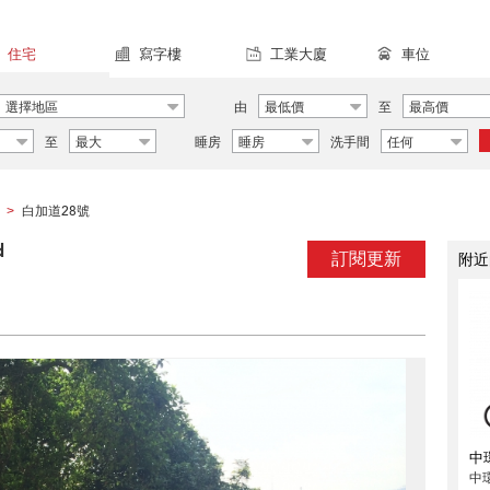
住宅
寫字樓
工業大廈
車位
選擇地區
由
最低價
至
最高價
至
最大
睡房
睡房
洗手間
任何
白加道28號
>
d
訂閱更新
附近
中
中環