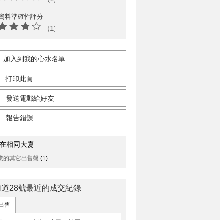
資料準確性評分
(1)
加入到我的心水名單
打印此頁
發送電郵給好友
報告錯誤
在相同大廈
業的其它出售盤
(1)
加道28號最近的成交紀錄
出售