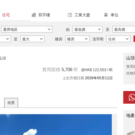
住宅
寫字樓
工業大廈
車位
選擇地區
由
最低價
至
最高價
至
最大
睡房
睡房
洗手間
任何
山頂
山頂
實用
實用面積
5,706
呎
@HK$ 122,503
/ 呎
此物
上次升價日期
2026年05月11日
街景
地產