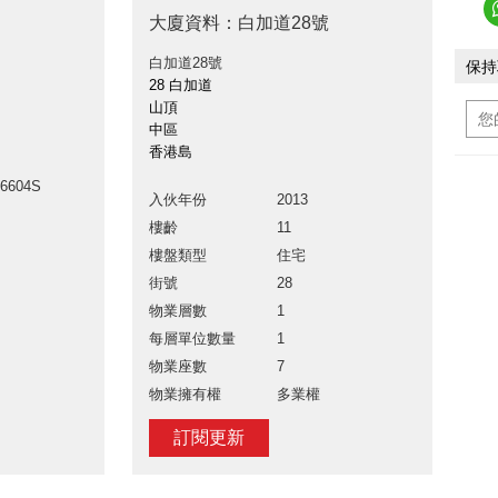
大廈資料：白加道28號
白加道28號
保持
28 白加道
山頂
中區
香港島
26604S
入伙年份
2013
樓齡
11
樓盤類型
住宅
街號
28
物業層數
1
每層單位數量
1
物業座數
7
物業擁有權
多業權
訂閱更新