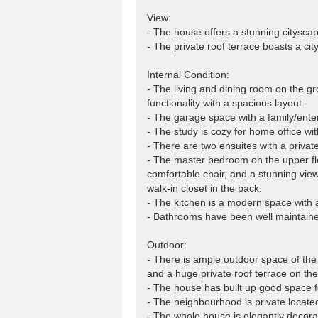
View:
- The house offers a stunning cityscap
- The private roof terrace boasts a ci
Internal Condition:
- The living and dining room on the g
functionality with a spacious layout.
- The garage space with a family/enter
- The study is cozy for home office wi
- There are two ensuites with a private
- The master bedroom on the upper flo
comfortable chair, and a stunning view
walk-in closet in the back.
- The kitchen is a modern space with a 
- Bathrooms have been well maintain
Outdoor:
- There is ample outdoor space of the 
and a huge private roof terrace on the
- The house has built up good space for
- The neighbourhood is private locate
- The whole house is elegantly decora