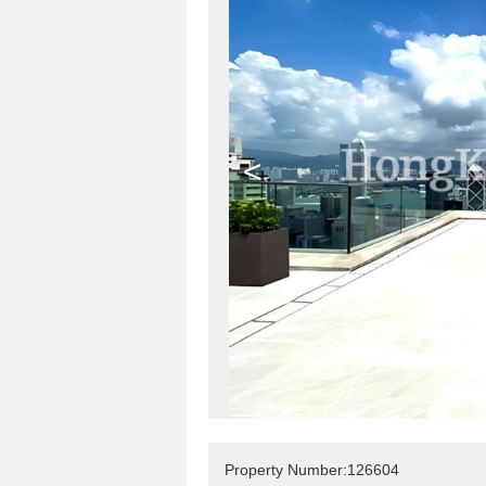
<
Property Number:126604