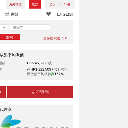
海外樓盤
放盤
登入
註冊
商舖
ENGLISH
搜索
更多搜索選項
放盤平均呎價
面積
HK$ 45,896 / 呎
業
@HK$ 122,503 / 呎
比較同
區放盤平均呎價
高
167%
立即查詢
代理商