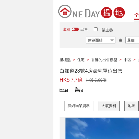
出租
出售
業主盤
建築面績
由
最細
搵樓盤
>
住宅
>
香港的出售樓盤
>
中區
>
白加道28號4房豪宅單位出售
HK$ 7.7億
HK$ 6.99億
4
4
詳細物業資料
大廈資料
地圖