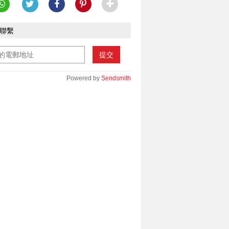
聯繫
提交
Powered by
Sendsmith