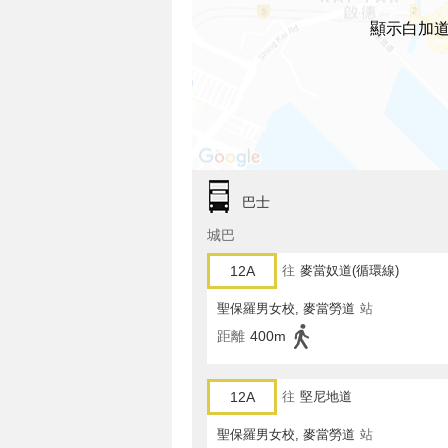
顯示白加道
巴士
城巴
12A
往
麥當奴道(循環線)
聖保羅男女校, 麥當勞道
站
距離
400m
12A
往
堅尼地道
聖保羅男女校, 麥當勞道
站