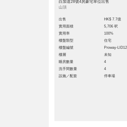
白加道28號4房豪宅單位出售
山頂
出售
HK$ 7.7億
實用面積
5,706 呎
實用率
100%
樓盤類型
住宅
樓盤編號
Proway-LID1
樓層
未知
睡房數量
4
洗手間數量
4
設施／配套
停車場