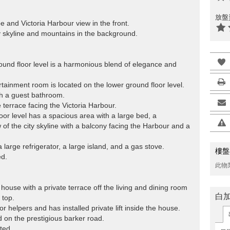
放盤
e and Victoria Harbour view in the front.
ty skyline and mountains in the background.
round floor level is a harmonious blend of elegance and
tainment room is located on the lower ground floor level.
th a guest bathroom.
 terrace facing the Victoria Harbour.
or level has a spacious area with a large bed, a
 of the city skyline with a balcony facing the Harbour and a
large refrigerator, a large island, and a gas stove.
樓盤
ed.
此物
house with a private terrace off the living and dining room
白
 top.
 helpers and has installed private lift inside the house.
d on the prestigious barker road.
ted.