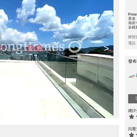
Prowa
香港
海富
金鐘夏
牌照
電話
>
發布
總評
回覆