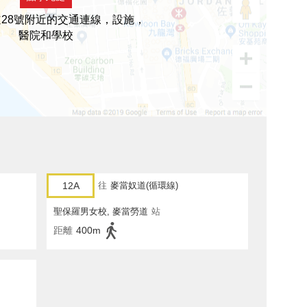
28號附近的交通連線，設施，
醫院和學校
12A
往
麥當奴道(循環線)
聖保羅男女校, 麥當勞道
站
距離
400m