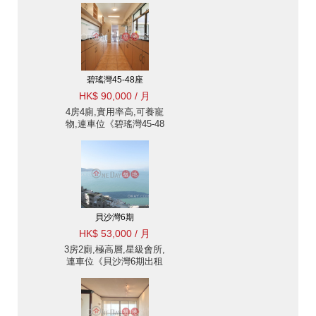
碧瑤灣45-48座
HK$ 90,000 / 月
4房4廁,實用率高,可養寵
物,連車位《碧瑤灣45-48
座出租單位》
貝沙灣6期
HK$ 53,000 / 月
3房2廁,極高層,星級會所,
連車位《貝沙灣6期出租
單位》