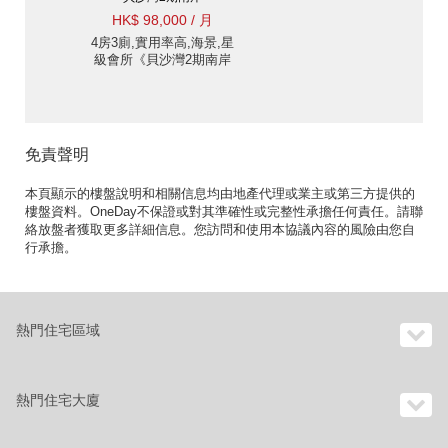
HK$ 98,000 / 月
4房3廁,實用率高,海景,星
級會所《貝沙灣2期南岸
出租單位》
免責聲明
本頁顯示的樓盤說明和相關信息均由地產代理或業主或第三方提供的
樓盤資料。OneDay不保證或對其準確性或完整性承擔任何責任。請聯
絡放盤者獲取更多詳細信息。您訪問和使用本協議內容的風險由您自
行承擔。
熱門住宅區域
熱門住宅大廈