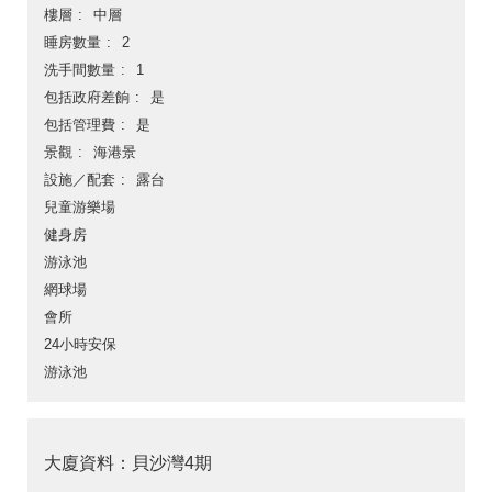
樓層
中層
睡房數量
2
洗手間數量
1
包括政府差餉
是
包括管理費
是
景觀
海港景
設施／配套
露台
兒童游樂場
健身房
游泳池
網球場
會所
24小時安保
游泳池
大廈資料：貝沙灣4期