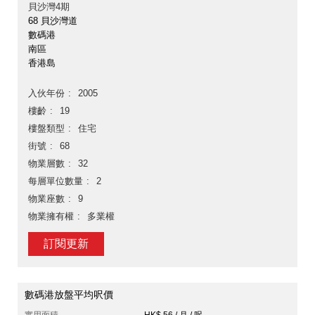
貝沙灣4期
68 貝沙灣道
數碼港
南區
香港島
入伙年份
2005
樓齡
19
樓盤類型
住宅
街號
68
物業層數
32
每層單位數量
2
物業座數
9
物業擁有權
多業權
訂閱更新
數碼港放盤平均呎價