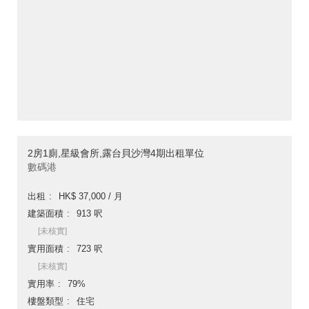
2房1廁,星級會所,露台貝沙灣4期出租單位
數碼港
出租
HK$ 37,000 / 月
建築面積
913 呎
[未核實]
實用面積
723 呎
[未核實]
實用率
79%
樓盤類型
住宅