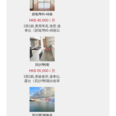
碧瑤灣45-48座
HK$ 40,000 / 月
2房1廁,實用率高,海景,連
車位《碧瑤灣45-48座出
租單位》
貝沙灣6期
HK$ 55,000 / 月
3房2廁,星級會所,連車位,
露台《貝沙灣6期出租單
位》
貝沙灣2期南岸