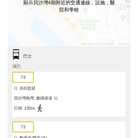
顯示貝沙灣4期附近的交通連線，設施，醫
院和學校
巴士
城巴
73
往
赤柱監獄
貝沙灣南灣, 數碼港道
站
距離
190m
73
往
數碼港/華富(北)