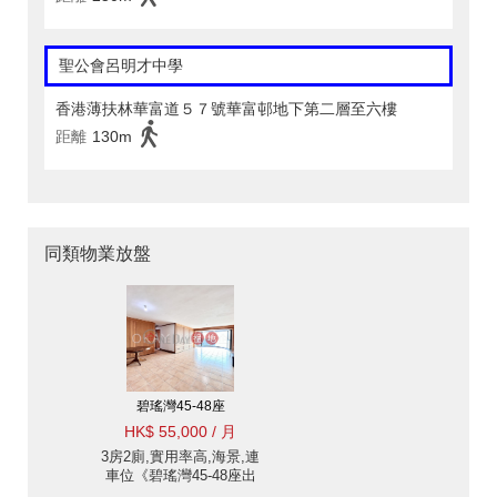
聖公會呂明才中學
香港薄扶林華富道５７號華富邨地下第二層至六樓
距離
130m
同類物業放盤
碧瑤灣45-48座
HK$ 55,000 / 月
3房2廁,實用率高,海景,連
車位《碧瑤灣45-48座出
租單位》