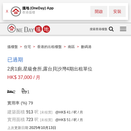
搵地 (OneDay) App
開啟
安裝
X
香港搵樓
搜索香港樓盤
Togg
navi
搵樓盤
>
住宅
>
香港的出租樓盤
>
南區
>
數碼港
已過期
2房1廁,星級會所,露台貝沙灣4期出租單位
HK$ 37,000 / 月
2
1
實用率 (%)
79
建築面積
913
呎
[未核實]
@HK$ 41
/ 呎 / 月
實用面積
723
呎
[未核實]
@HK$ 51
/ 呎 / 月
上次更新日期
2025年10月13日