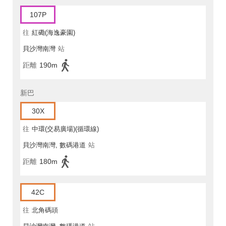
107P
往
紅磡(海逸豪園)
貝沙灣南灣
站
距離
190m
新巴
30X
往
中環(交易廣場)(循環線)
貝沙灣南灣, 數碼港道
站
距離
180m
42C
往
北角碼頭