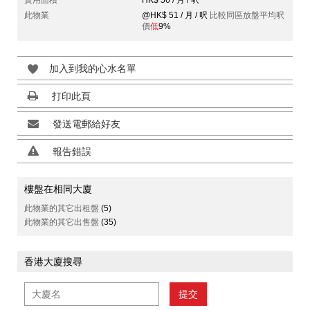
實用面積
HK$ 56 / 月 / 呎
此物業
@HK$ 51 / 月 / 呎
比較同區放盤平均呎
價
低
9%
加入到我的心水名單
打印此頁
發送電郵給好友
報告錯誤
樓盤在相同大廈
此物業的其它出租盤
(5)
此物業的其它出售盤
(35)
香港大廈搜尋
提交