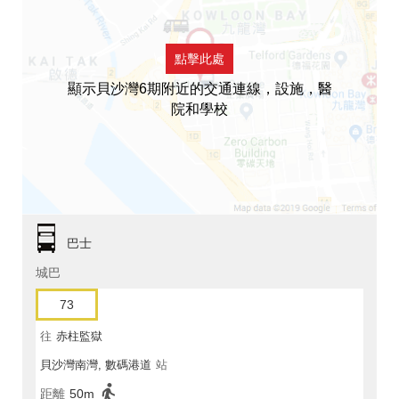
點擊此處
顯示貝沙灣6期附近的交通連線，設施，醫
院和學校
巴士
城巴
73
往
赤柱監獄
貝沙灣南灣, 數碼港道
站
距離
50m