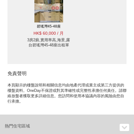
碧瑤灣45-48座
HK$ 60,000 / 月
3房2廁,實用率高,海景,露
台碧瑤灣45-48座出租單
位
免責聲明
本頁顯示的樓盤說明和相關信息均由地產代理或業主或第三方提供的
樓盤資料。OneDay不保證或對其準確性或完整性承擔任何責任。請聯
絡放盤者獲取更多詳細信息。您訪問和使用本協議內容的風險由您自
行承擔。
熱門住宅區域