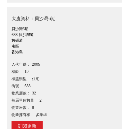
大廈資料：貝沙灣6期
貝沙灣6期
688 貝沙灣道
數碼港
南區
香港島
入伙年份
2005
樓齡
19
樓盤類型
住宅
街號
688
物業層數
32
每層單位數量
2
物業座數
8
物業擁有權
多業權
訂閱更新