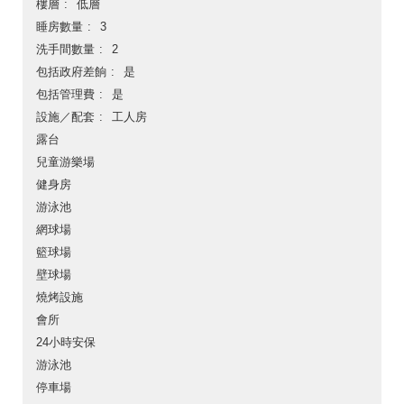
樓層
低層
睡房數量
3
洗手間數量
2
包括政府差餉
是
包括管理費
是
設施／配套
工人房
露台
兒童游樂場
健身房
游泳池
網球場
籃球場
壁球場
燒烤設施
會所
24小時安保
游泳池
停車場