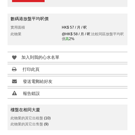
數碼港放盤平均呎價
實用面積
HK$ 57 / 月 / 呎
此物業
@HK$ 58 / 月 / 呎
比較同區放盤平均呎
價
高
2%
加入到我的心水名單
打印此頁
發送電郵給好友
報告錯誤
樓盤在相同大廈
此物業的其它出租盤
(10)
此物業的其它出售盤
(9)