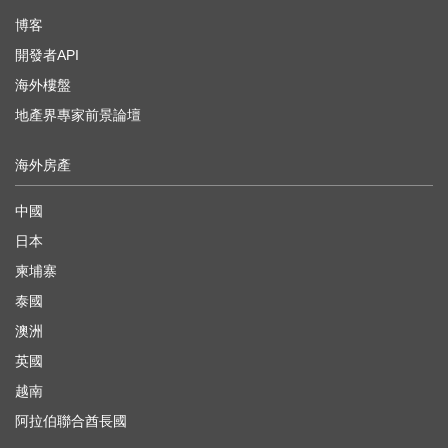
博客
開發者API
海外樓盤
地產界專家前景論壇
海外房產
中國
日本
柬埔寨
泰國
澳洲
英國
越南
阿拉伯聯合酋長國