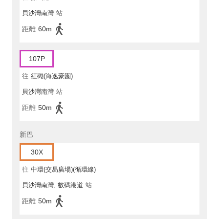
貝沙灣南灣
站
距離
60m
107P
往
紅磡(海逸豪園)
貝沙灣南灣
站
距離
50m
新巴
30X
往
中環(交易廣場)(循環線)
貝沙灣南灣, 數碼港道
站
距離
50m