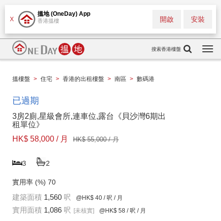
搵地 (OneDay) App
開啟
安裝
X
香港搵樓
搜索香港樓盤
Togg
navi
搵樓盤
>
住宅
>
香港的出租樓盤
>
南區
>
數碼港
已過期
3房2廁,星級會所,連車位,露台《貝沙灣6期出
租單位》
HK$ 58,000 / 月
HK$ 55,000 / 月
3
2
實用率 (%)
70
建築面積
1,560
呎
@HK$ 40
/ 呎 / 月
實用面積
1,086
呎
[未核實]
@HK$ 58
/ 呎 / 月