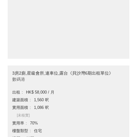
3房2廁,星級會所,連車位,露台《貝沙灣6期出租單位》
數碼港
出租
HK$ 58,000 / 月
建築面積
1,560 呎
實用面積
1,086 呎
[未核實]
實用率
70%
樓盤類型
住宅