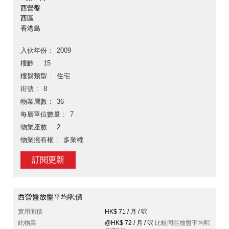
西營盤
西區
香港島
入伙年份
2009
樓齡
15
樓盤類型
住宅
街號
8
物業層數
36
每層單位數量
7
物業座數
2
物業擁有權
多業權
訂閱更新
西營盤放盤平均呎價
實用面積
HK$ 71 / 月 / 呎
此物業
@HK$ 72 / 月 / 呎
比較同區放盤平均呎