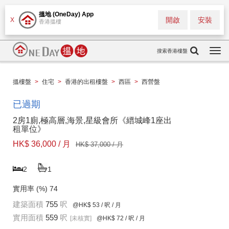
搵地 (OneDay) App
開啟
安裝
X
香港搵樓
搜索香港樓盤
Togg
navi
搵樓盤
>
住宅
>
香港的出租樓盤
>
西區
>
西營盤
已過期
2房1廁,極高層,海景,星級會所《縉城峰1座出
租單位》
HK$ 36,000 / 月
HK$ 37,000 / 月
2
1
實用率 (%)
74
建築面積
755
呎
@HK$ 53
/ 呎 / 月
實用面積
559
呎
[未核實]
@HK$ 72
/ 呎 / 月