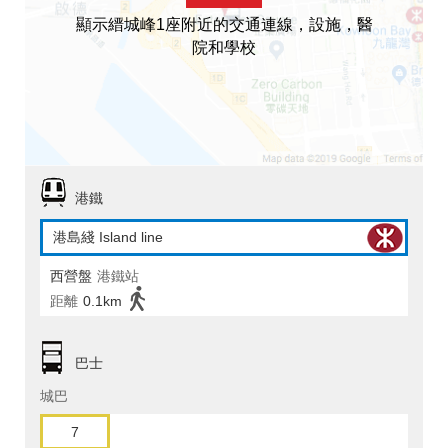
顯示縉城峰1座附近的交通連線，設施，醫
院和學校
港鐵
港島綫 Island line
西營盤
港鐵站
距離
0.1km
巴士
城巴
7