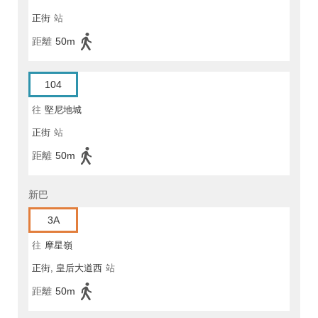
正街
站
距離
50m
104
往
堅尼地城
正街
站
距離
50m
新巴
3A
往
摩星嶺
正街, 皇后大道西
站
距離
50m