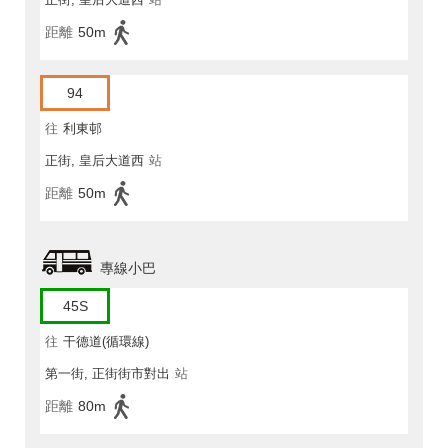
距離
50m
94
往
利東邨
正街, 皇后大道西
站
距離
50m
專線小巴
45S
往
干德道(循環線)
第一街, 正街街市對出
站
距離
80m