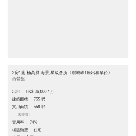
2房1廁,極高層,海景,星級會所《縉城峰1座出租單位》
西營盤
出租
HK$ 36,000 / 月
建築面積
755 呎
實用面積
559 呎
[未核實]
實用率
74%
樓盤類型
住宅