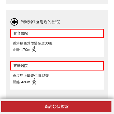
縉城峰1座附近的醫院
贊育醫院
香港島西營盤醫院道30號
距離
170m
東華醫院
香港島上環普仁街12號
距離
430m
縉城峰1座附近的配套設施
查詢類似樓盤
INTERNATIONAL PARKNSHOP - 般咸道