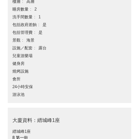
樓層
高層
睡房數量
2
洗手間數量
1
包括政府差餉
是
包括管理費
是
景觀
海景
設施／配套
露台
兒童游樂場
健身房
燒烤設施
會所
24小時安保
游泳池
大廈資料：縉城峰1座
縉城峰1座
8 第一街