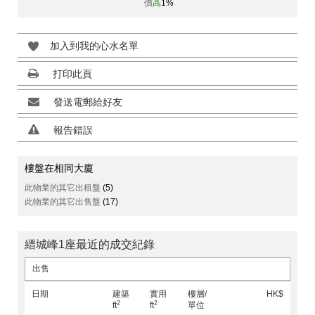
價
高
1%
加入到我的心水名單
打印此頁
發送電郵給好友
報告錯誤
樓盤在相同大廈
此物業的其它出租盤
(5)
此物業的其它出售盤
(17)
縉城峰1座最近的成交紀錄
出售
日期
建築
實用
樓層/
HK$
2
2
ft
ft
單位