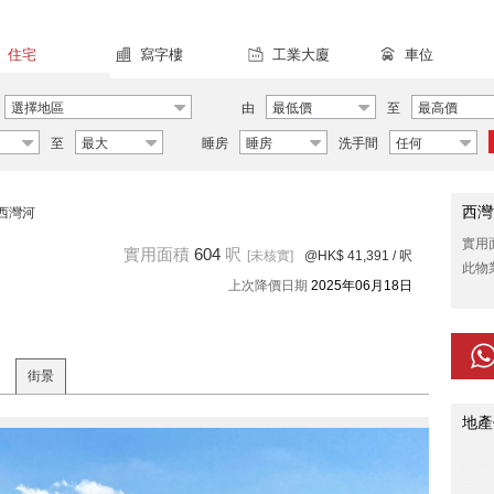
住宅
寫字樓
工業大廈
車位
選擇地區
由
最低價
至
最高價
至
最大
睡房
睡房
洗手間
任何
西灣
西灣河
實用
實用面積
604
呎
[未核實]
@HK$ 41,391
/ 呎
此物
上次降價日期
2025年06月18日
街景
地產