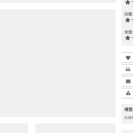
回覆
放盤
樓盤
此物