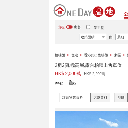
出租
出售
業主盤
建築面績
由
最細
搵樓盤
>
住宅
>
香港的出售樓盤
>
東區
>
2房2廁,極高層,露台柏匯出售單位
HK$ 2,000萬
HK$ 2,200萬
2
2
詳細物業資料
大廈資料
地圖