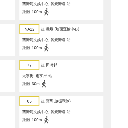
西灣河文娛中心, 筲箕灣道
站
距離
100m
NA12
往
機場 (地面運輸中心)
西灣河文娛中心, 筲箕灣道
站
距離
100m
77
往
田灣邨
太寧街, 惠亨街
站
距離
60m
85
往
寶馬山(循環線)
西灣河文娛中心, 筲箕灣道
站
距離
100m