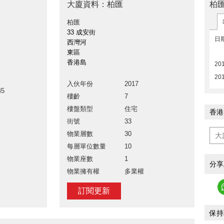
柏
大廈資料：柏匯
柏匯
33 成安街
日
西灣河
東區
香港島
20
201
入伙年份
2017
45
樓齡
7
樓盤類型
住宅
香港
街號
33
物業層數
30
每層單位數量
10
物業座數
1
分享
物業擁有權
多業權
訂閱更新
保持