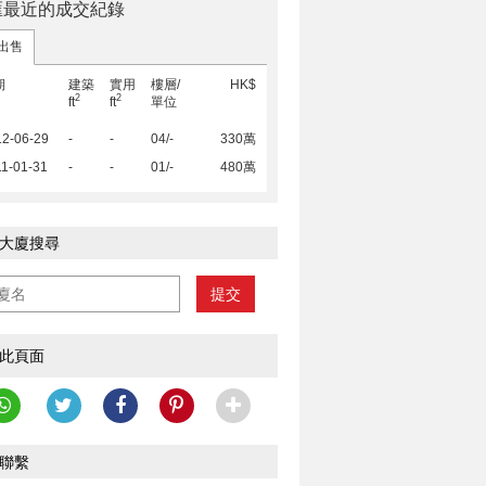
匯最近的成交紀錄
出售
期
建築
實用
樓層/
HK$
2
2
ft
ft
單位
12-06-29
-
-
04/-
330萬
1-01-31
-
-
01/-
480萬
大廈搜尋
提交
此頁面
聯繫