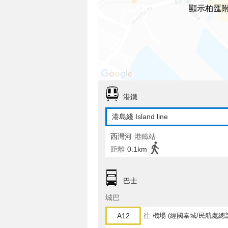
顯示柏匯
港鐵
港島綫 Island line
西灣河
港鐵站
距離
0.1km
巴士
城巴
A12
往
機場 (經國泰城/民航處總