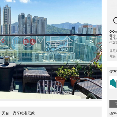
OKAY
香港
>
威信
中環雲
牌照
電話
發布
，天台，盡享維港景致
總評