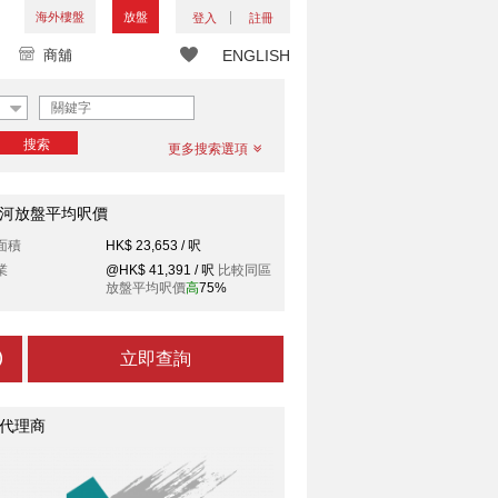
海外樓盤
放盤
登入
註冊
商舖
ENGLISH
搜索
更多搜索選項
河放盤平均呎價
面積
HK$ 23,653 / 呎
業
@HK$ 41,391 / 呎
比較同區
放盤平均呎價
高
75%
立即查詢
代理商