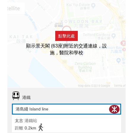
點擊此處
顯示景天閣 (63座)附近的交通連線，設
施，醫院和學校
港鐵
港島綫 Island line
太古
港鐵站
距離
0.2km