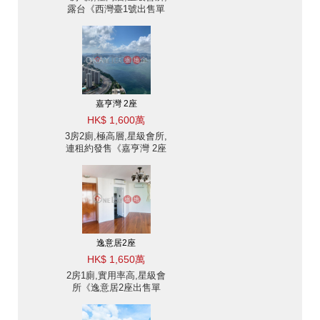
露台《西灣臺1號出售單
位》
嘉亨灣 2座
HK$ 1,600萬
3房2廁,極高層,星級會所,
連租約發售《嘉亨灣 2座
出售單位》
逸意居2座
HK$ 1,650萬
2房1廁,實用率高,星級會
所《逸意居2座出售單
位》