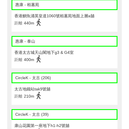
惠康 - 栢蕙苑
香港鰂魚涌英皇道1060號栢蕙苑地面上層a舖
距離
440m
惠康 - 泰山
香港太古城天山閣地下g3 & G4室
距離
400m
CircleK - 太古 (206)
太古地鐵站tak9號舖
距離
210m
CircleK - 太古 (39)
康山花園第一座地下h1-h2號舖