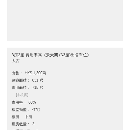
3房2廁,實用率高《景天閣 (63座)出售單位》
太古
出售
HK$ 1,300萬
建築面積
831 呎
實用面積
715 呎
[未核實]
實用率
86%
樓盤類型
住宅
樓層
中層
睡房數量
3