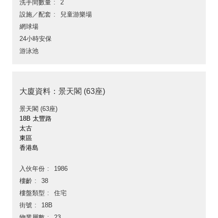
洗手間數量
2
設施／配套
兒童游樂場
網球場
24小時安保
游泳池
大廈資料：景天閣 (63座)
景天閣 (63座)
18B 太豐路
太古
東區
香港島
入伙年份
1986
樓齡
38
樓盤類型
住宅
街號
18B
物業層數
23