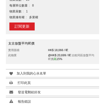
每層單位數量
8
物業座數
1
物業擁有權
多業權
訂閱更新
太古放盤平均呎價
實用面積
HK$ 18,066 / 呎
此物業
@HK$ 20,699 / 呎
比較同區放盤平均
呎價
高
15%
加入到我的心水名單
打印此頁
發送電郵給好友
報告錯誤