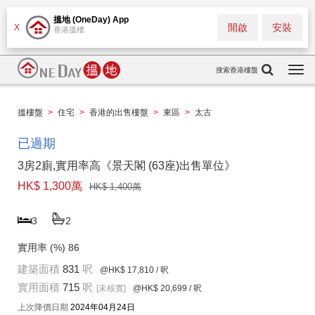
搵地 (OneDay) App
開啟
安裝
X
香港搵樓
搜索香港樓盤
Togg
navi
搵樓盤
>
住宅
>
香港的出售樓盤
>
東區
>
太古
已過期
3房2廁,實用率高《景天閣 (63座)出售單位》
HK$ 1,300萬
HK$ 1,400萬
3
2
實用率 (%)
86
建築面積
831
呎
@HK$ 17,810
/ 呎
實用面積
715
呎
[未核實]
@HK$ 20,699
/ 呎
上次降價日期
2024年04月24日