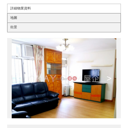
詳細物業資料
地圖
街景
<
>