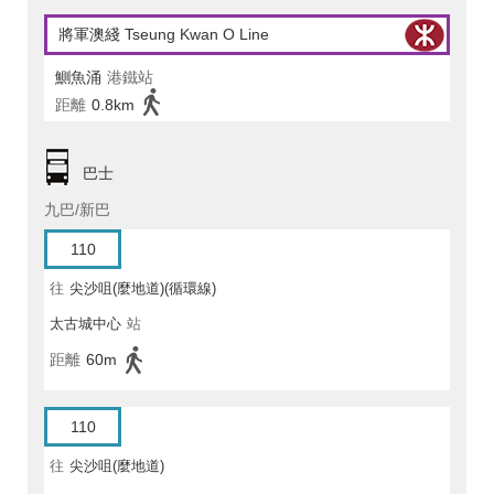
將軍澳綫 Tseung Kwan O Line
鰂魚涌
港鐵站
距離
0.8km
巴士
九巴/新巴
110
往
尖沙咀(麼地道)(循環線)
太古城中心
站
距離
60m
110
往
尖沙咀(麼地道)