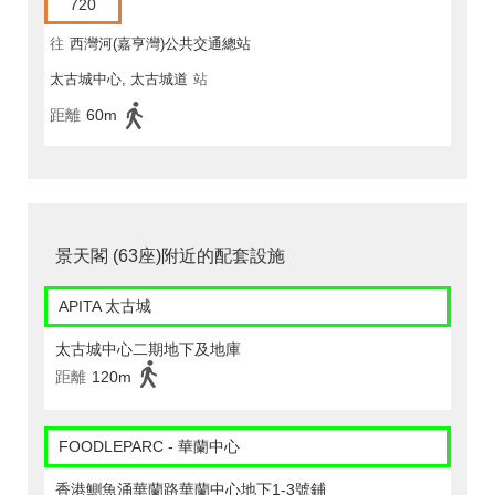
720
往
西灣河(嘉亨灣)公共交通總站
太古城中心, 太古城道
站
距離
60m
景天閣 (63座)附近的配套設施
APITA 太古城
太古城中心二期地下及地庫
距離
120m
FOODLEPARC - 華蘭中心
香港鰂魚涌華蘭路華蘭中心地下1-3號鋪