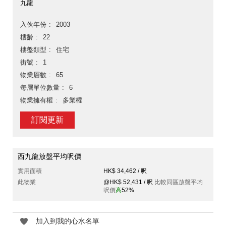
九龍
入伙年份
2003
樓齡
22
樓盤類型
住宅
街號
1
物業層數
65
每層單位數量
6
物業擁有權
多業權
訂閱更新
西九龍放盤平均呎價
實用面積
HK$ 34,462 / 呎
此物業
@HK$ 52,431 / 呎
比較同區放盤平均
呎價
高
52%
加入到我的心水名單