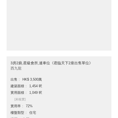
3房2廁,星級會所,連車位《君臨天下2座出售單位》
西九龍
出售
HK$ 3,500萬
建築面積
1,454 呎
實用面積
1,049 呎
[未核實]
實用率
72%
樓盤類型
住宅