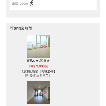
距離
360m
同類物業放盤
天璽20座1區(天鑽)
HK$ 9,000萬
4房3廁,海景《天璽20座1
區(天鑽)出售單位》