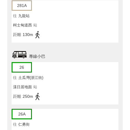
281A
往
九龍站
柯士甸道西
站
距離
130m
專線小巴
26
往
土瓜灣(浙江街)
漾日居地面
站
距離
250m
26A
往
仁勇街