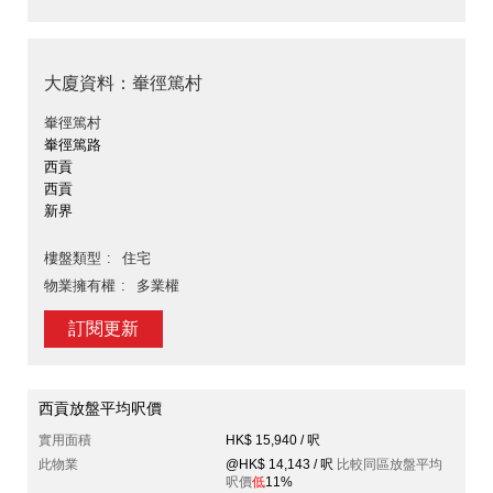
大廈資料：輋徑篤村
輋徑篤村
輋徑篤路
西貢
西貢
新界
樓盤類型
住宅
物業擁有權
多業權
訂閱更新
西貢放盤平均呎價
實用面積
HK$ 15,940 / 呎
此物業
@HK$ 14,143 / 呎
比較同區放盤平均
呎價
低
11%