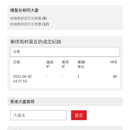
樓盤在相同大廈
此物業的其它出租盤
(6)
此物業的其它出售盤
(12)
輋徑篤村最近的成交紀錄
出售
日期
建築
實用
樓層/
HK$
2
2
ft
ft
單位
2021-06-30
-
-
1
98
14:37:53
香港大廈搜尋
提交