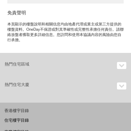
免責聲明
本頁顯示的樓盤說明和相關信息均由地產代理或業主或第三方提供的
樓盤資料。OneDay不保證或對其準確性或完整性承擔任何責任。請聯
絡放盤者獲取更多詳細信息。您訪問和使用本協議內容的風險由您自
行承擔。
熱門住宅區域
熱門住宅大廈
香港樓宇目錄
住宅樓宇目錄