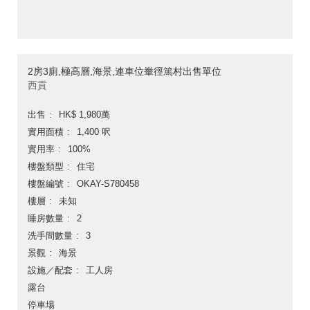
2房3廁,極高層,海景,連車位輋徑篤村出售單位
西貢
出售
HK$ 1,980萬
實用面積
1,400 呎
實用率
100%
樓盤類型
住宅
樓盤編號
OKAY-S780458
樓層
未知
睡房數量
2
洗手間數量
3
景觀
海景
設施／配套
工人房
露台
停車場