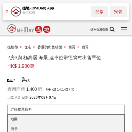
搵地 (OneDay) App
開啟
安裝
X
香港搵樓
搜索香港樓盤
Togg
navi
搵樓盤
>
住宅
>
香港的出售樓盤
>
西貢
>
西貢
2房3廁,極高層,海景,連車位輋徑篤村出售單位
HK$ 1,980萬
2
3
實用面積
1,400
呎
@HK$ 14,143
/ 呎
上次更新日期
2026年08月07日
詳細物業資料
地圖
街景