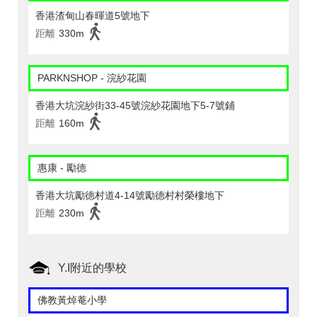
香港渣甸山春暉道5號地下
距離
330m
PARKNSHOP - 浣紗花園
香港大坑浣紗街33-45號浣紗花園地下5-7號鋪
距離
160m
惠康 - 勵德
香港大坑勵德村道4-14號勵德村村榮樓地下
距離
230m
Y.I附近的學校
佛教黃焯菴小學