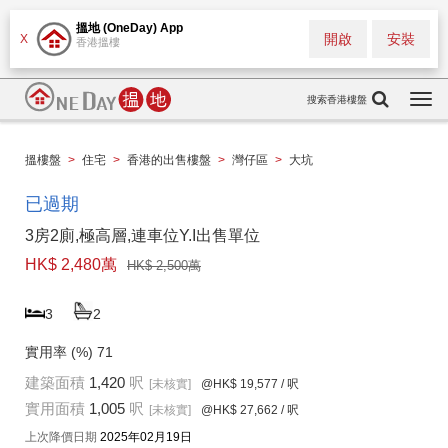
搵地 (OneDay) App
開啟
安裝
X
香港搵樓
搜索香港樓盤
Togg
navi
搵樓盤
>
住宅
>
香港的出售樓盤
>
灣仔區
>
大坑
已過期
3房2廁,極高層,連車位Y.I出售單位
HK$ 2,480萬
HK$ 2,500萬
3
2
實用率 (%)
71
建築面積
1,420
呎
[未核實]
@HK$ 19,577
/ 呎
實用面積
1,005
呎
[未核實]
@HK$ 27,662
/ 呎
上次降價日期
2025年02月19日