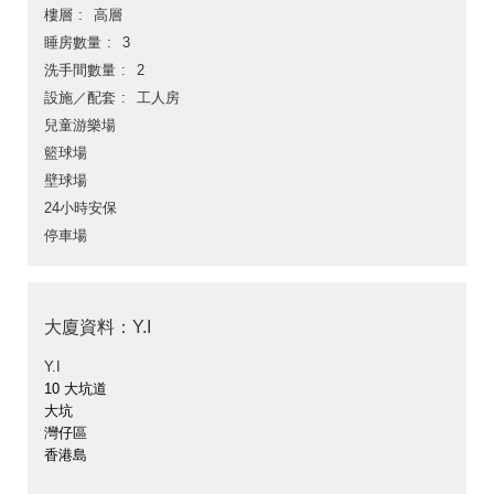
樓層
高層
睡房數量
3
洗手間數量
2
設施／配套
工人房
兒童游樂場
籃球場
壁球場
24小時安保
停車場
大廈資料：Y.I
Y.I
10 大坑道
大坑
灣仔區
香港島