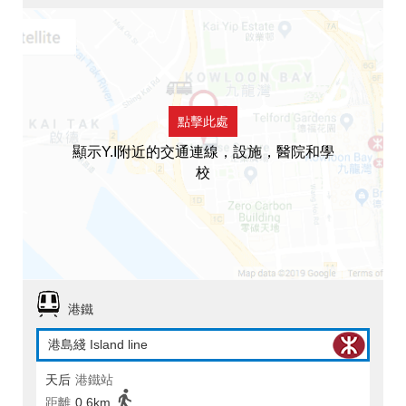
點擊此處
顯示Y.I附近的交通連線，設施，醫院和學
校
港鐵
港島綫 Island line
天后
港鐵站
距離
0.6km