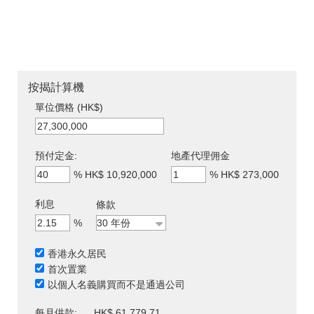
按揭計算機
單位價格 (HK$)
預付定金:
地產代理佣金
%
HK$ 10,920,000
%
HK$ 273,000
利息
條款
%
香港永久居民
首次置業
以個人名義購買而不是通過公司
每月供款:
HK$ 61,779.71