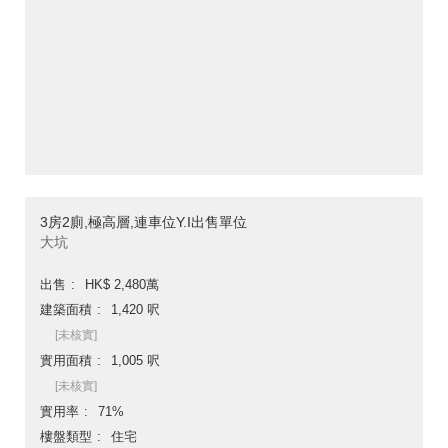
3房2廁,極高層,連車位Y.I出售單位
大坑
出售
HK$ 2,480萬
建築面積
1,420 呎
[未核實]
實用面積
1,005 呎
[未核實]
實用率
71%
樓盤類型
住宅