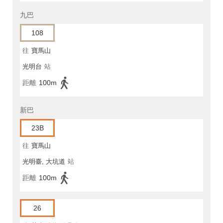
九巴
108
往
寶馬山
光明台
站
距離
100m
新巴
23B
往
寶馬山
光明臺, 大坑道
站
距離
100m
26