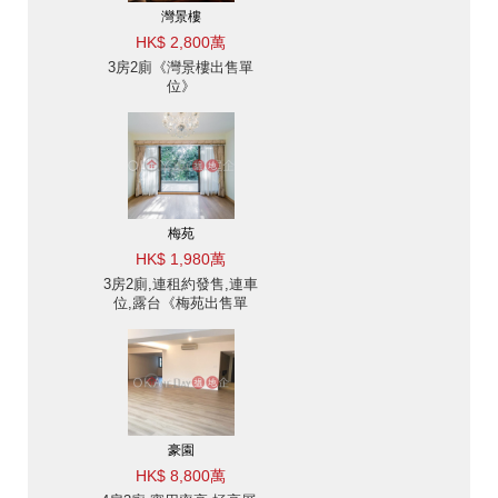
灣景樓
HK$ 2,800萬
3房2廁《灣景樓出售單
位》
梅苑
HK$ 1,980萬
3房2廁,連租約發售,連車
位,露台《梅苑出售單
位》
豪園
HK$ 8,800萬