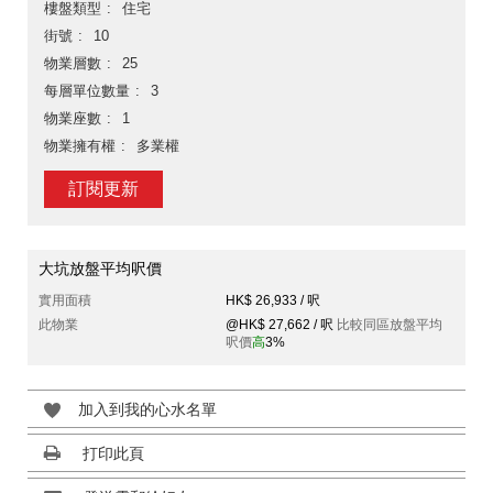
樓盤類型
住宅
街號
10
物業層數
25
每層單位數量
3
物業座數
1
物業擁有權
多業權
訂閱更新
大坑放盤平均呎價
實用面積
HK$ 26,933 / 呎
此物業
@HK$ 27,662 / 呎
比較同區放盤平均
呎價
高
3%
加入到我的心水名單
打印此頁