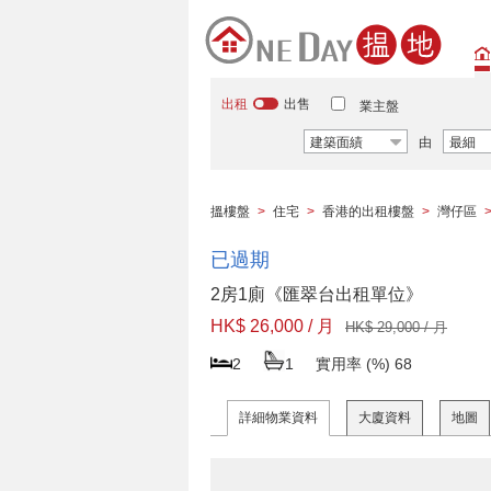
出租
出售
業主盤
建築面績
由
最細
搵樓盤
>
住宅
>
香港的出租樓盤
>
灣仔區
已過期
2房1廁《匯翠台出租單位》
HK$ 26,000 / 月
HK$ 29,000 / 月
2
1
實用率 (%)
68
詳細物業資料
大廈資料
地圖