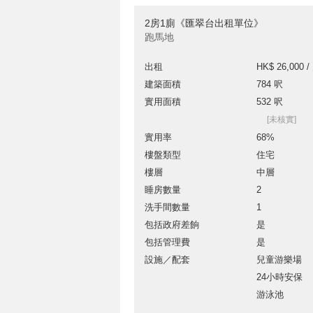
2房1廁《匯翠台出租單位》
跑馬地
出租
HK$ 26,000 /
建築面積
784 呎
實用面積
532 呎
[未核實]
實用率
68%
樓盤類型
住宅
樓層
中層
睡房數量
2
洗手間數量
1
包括政府差餉
是
包括管理費
是
設施／配套
兒童游樂場
24小時安保
游泳池