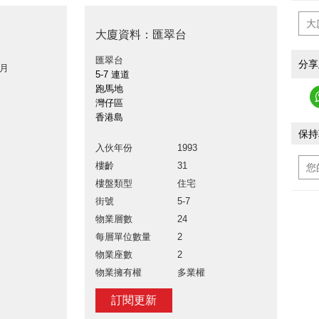
大廈資料：匯翠台
匯翠台
分享
 月
5-7 連道
跑馬地
灣仔區
香港島
保持
入伙年份
1993
樓齡
31
樓盤類型
住宅
街號
5-7
物業層數
24
每層單位數量
2
物業座數
2
物業擁有權
多業權
訂閱更新