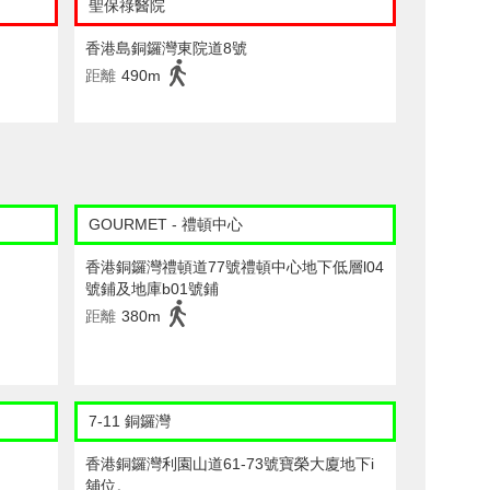
聖保祿醫院
香港島銅鑼灣東院道8號
距離
490m
GOURMET - 禮頓中心
香港銅鑼灣禮頓道77號禮頓中心地下低層l04
號鋪及地庫b01號鋪
距離
380m
7-11 銅鑼灣
香港銅鑼灣利園山道61-73號寶榮大廈地下i
舖位。