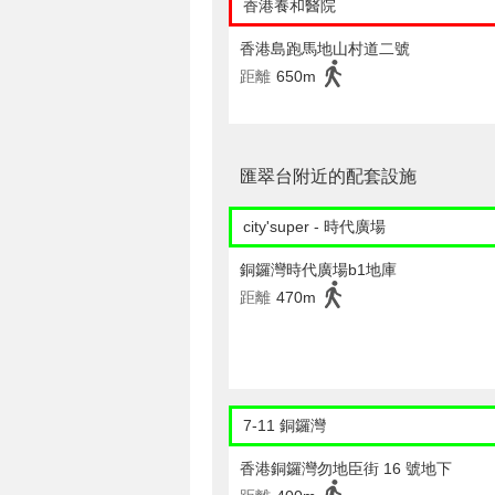
香港養和醫院
香港島跑馬地山村道二號
距離
650m
匯翠台附近的配套設施
city'super - 時代廣場
銅鑼灣時代廣場b1地庫
距離
470m
7-11 銅鑼灣
香港銅鑼灣勿地臣街 16 號地下