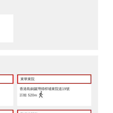
東華東院
香港島銅鑼灣掃桿埔東院道19號
距離
520m