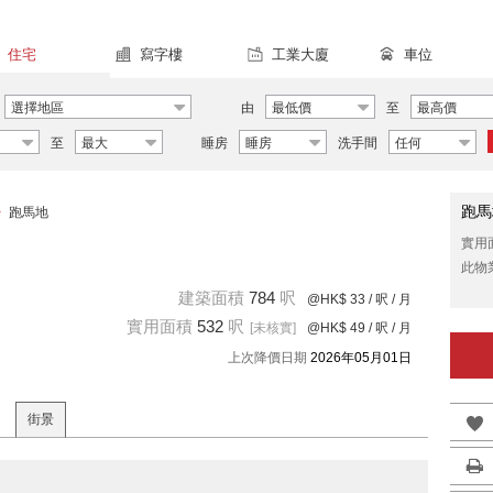
住宅
寫字樓
工業大廈
車位
選擇地區
由
最低價
至
最高價
至
最大
睡房
睡房
洗手間
任何
跑馬
>
跑馬地
實用
此物
建築面積
784
呎
@HK$ 33
/ 呎 / 月
實用面積
532
呎
[未核實]
@HK$ 49
/ 呎 / 月
上次降價日期
2026年05月01日
街景