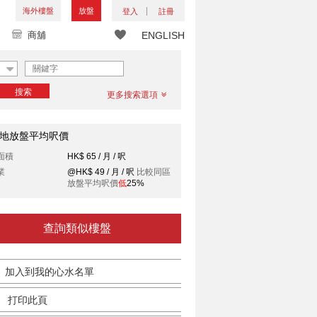
海外樓盤
放盤
登入
註冊
商舖
ENGLISH
搜索
更多搜索選項
地放盤平均呎價
面積
HK$ 65 / 月 / 呎
業
@HK$ 49 / 月 / 呎
比較同區
放盤平均呎價
低
25%
查詢類似樓盤
加入到我的心水名單
打印此頁