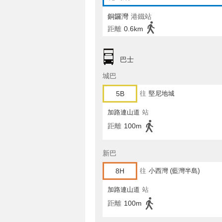
銅鑼灣
港鐵站
距離
0.6km
巴士
城巴
5B
往
堅尼地城
加路連山道
站
距離
100m
新巴
8H
往
小西灣 (藍灣半島)
加路連山道
站
距離
100m