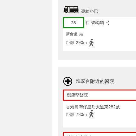
專線小巴
28
往
碧瑤灣(上)
新會道
站
距離
290m
匯翠台附近的醫院
鄧肇堅醫院
香港島灣仔皇后大道東282號
距離
780m