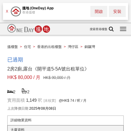
搵地 (OneDay) App
開啟
安裝
X
香港搵樓
搜索香港樓盤
Togg
navi
搵樓盤
>
住宅
>
香港的出租樓盤
>
灣仔區
>
銅鑼灣
已過期
2房2廁,露台《開平道5-5A號出租單位》
HK$ 80,000 / 月
HK$ 90,000 / 月
2
2
實用面積
1,149
呎
[未核實]
@HK$ 74
/ 呎 / 月
上次降價日期
2025年08月08日
詳細物業資料
大廈資料