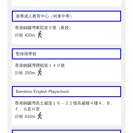
港專成人教育中心（何東中學）
香港銅鑼灣東院道５號（夜校）
距離
420m
聖保祿學校
香港銅鑼灣禮頓道１４０號
距離
250m
Bambino English Playschool
香港銅鑼灣高士威道１６－２２號高威樓４樓Ａ、Ｂ、
Ｆ、Ｇ及Ｈ室
距離
410m