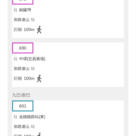
往
銅鑼灣
加路連山
站
距離
100m
690
往
中環(交易廣場)
加路連山
站
距離
100m
九巴/新巴
601
往
金鐘鐵路站(東)
加路連山
站