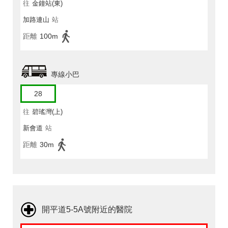
往
金鐘站(東)
加路連山
站
距離
100m
專線小巴
28
往
碧瑤灣(上)
新會道
站
距離
30m
開平道5-5A號附近的醫院