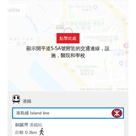
點擊此處
顯示開平道5-5A號附近的交通連線，設
施，醫院和學校
港鐵
港島綫 Island line
銅鑼灣
港鐵站
距離
0.3km