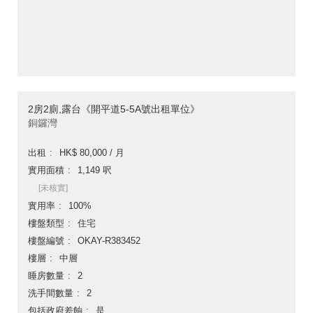
2房2廁,露台《開平道5-5A號出租單位》
銅鑼灣
出租
HK$ 80,000 / 月
實用面積
1,149 呎
[未核實]
實用率
100%
樓盤類型
住宅
樓盤編號
OKAY-R383452
樓層
中層
睡房數量
2
洗手間數量
2
包括政府差餉
是