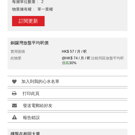
每層單位數量
2
物業擁有權
單一業權
訂閱更新
銅鑼灣放盤平均呎價
實用面積
HK$ 57 / 月 / 呎
此物業
@HK$ 74 / 月 / 呎
比較同區放盤平均呎
價
高
30%
加入到我的心水名單
打印此頁
發送電郵給好友
報告錯誤
樓盤在相同大廈