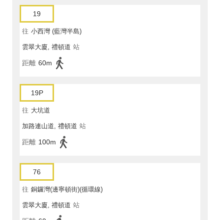
19
往
小西灣 (藍灣半島)
雲翠大廈, 禮頓道
站
距離
60m
19P
往
大坑道
加路連山道, 禮頓道
站
距離
100m
76
往
銅鑼灣(邊寧頓街)(循環線)
雲翠大廈, 禮頓道
站