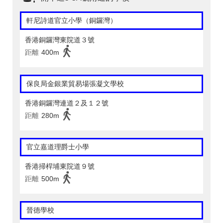
軒尼詩道官立小學（銅鑼灣）
香港銅鑼灣東院道３號
距離
400m
保良局金銀業貿易場張凝文學校
香港銅鑼灣連道２及１２號
距離
280m
官立嘉道理爵士小學
香港掃桿埔東院道９號
距離
500m
晉德學校