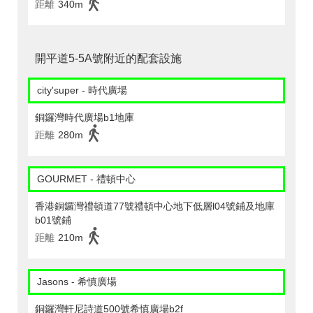
距離
340m
開平道5-5A號附近的配套設施
city'super - 時代廣場
銅鑼灣時代廣場b1地庫
距離
280m
GOURMET - 禮頓中心
香港銅鑼灣禮頓道77號禮頓中心地下低層l04號鋪及地庫
b01號鋪
距離
210m
Jasons - 希慎廣場
銅鑼灣軒尼詩道500號希慎廣場b2f