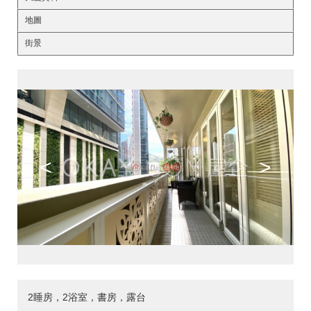
地圖
街景
<
>
2睡房，2浴室，書房，露台