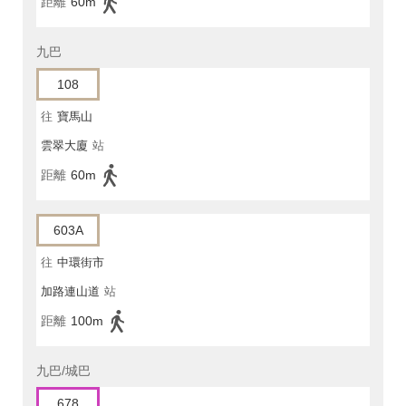
距離
60m
九巴
108
往
寶馬山
雲翠大廈
站
距離
60m
603A
往
中環街市
加路連山道
站
距離
100m
九巴/城巴
678