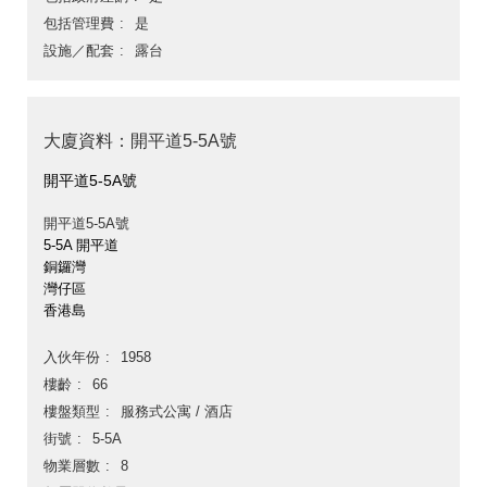
包括管理費
是
設施／配套
露台
大廈資料：開平道5-5A號
開平道5-5A號
開平道5-5A號
5-5A 開平道
銅鑼灣
灣仔區
香港島
入伙年份
1958
樓齡
66
樓盤類型
服務式公寓 / 酒店
街號
5-5A
物業層數
8