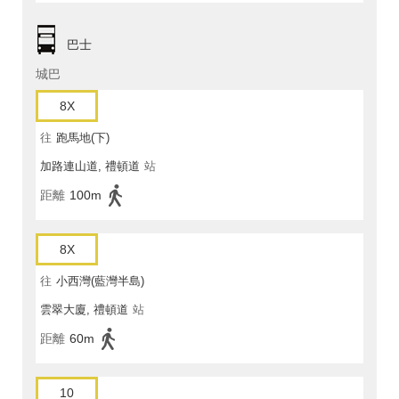
巴士
城巴
8X
往
跑馬地(下)
加路連山道, 禮頓道
站
距離
100m
8X
往
小西灣(藍灣半島)
雲翠大廈, 禮頓道
站
距離
60m
10